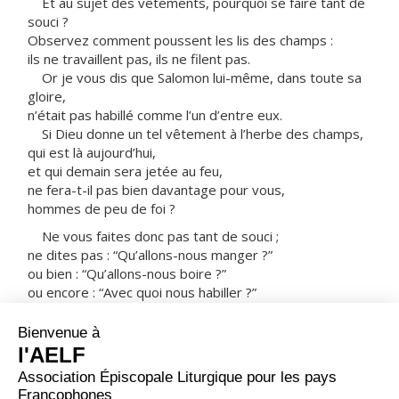
Et au sujet des vêtements, pourquoi se faire tant de
souci ?
Observez comment poussent les lis des champs :
ils ne travaillent pas, ils ne filent pas.
Or je vous dis que Salomon lui-même, dans toute sa
gloire,
n’était pas habillé comme l’un d’entre eux.
Si Dieu donne un tel vêtement à l’herbe des champs,
qui est là aujourd’hui,
et qui demain sera jetée au feu,
ne fera-t-il pas bien davantage pour vous,
hommes de peu de foi ?
Ne vous faites donc pas tant de souci ;
ne dites pas : “Qu’allons-nous manger ?”
ou bien : “Qu’allons-nous boire ?”
ou encore : “Avec quoi nous habiller ?”
Tout cela, les païens le recherchent.
Mais votre Père céleste sait que vous en avez besoin.
Cherchez d’abord le royaume de Dieu et sa justice,
et tout cela vous sera donné par surcroît.
Ne vous faites pas de souci pour demain :