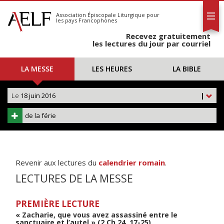
L'AELF
S'abonner
Association Épiscopale Liturgique
pour
les pays Francophones
Calendrier
Recevez gratuitement
Contact
les lectures du jour par courriel
LA MESSE
LES HEURES
LA BIBLE
Le
18 juin 2016
|
de la férie
Revenir aux lectures du
calendrier romain
.
LECTURES DE LA MESSE
PREMIÈRE LECTURE
« Zacharie, que vous avez assassiné entre le
sanctuaire et l’autel » (2 Ch 24, 17-25)