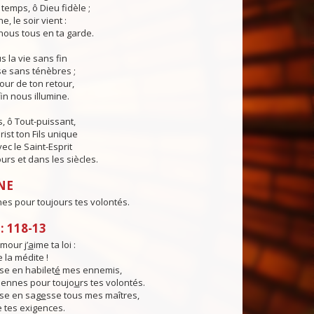
temps, ô Dieu fidèle ;
e, le soir vient :
ous tous en ta garde.
 la vie sans fin
sse sans ténèbres ;
jour de ton retour,
in nous illumine.
, ô Tout-puissant,
rist ton Fils unique
ec le Saint-Esprit
urs et dans les siècles.
NE
nes pour toujours tes volontés.
 118-13
mour j’
a
ime ta loi :
je la médite !
se en habilet
é
mes ennemis,
miennes pour toujo
u
rs tes volontés.
se en sag
e
sse tous mes maîtres,
e tes exigences.