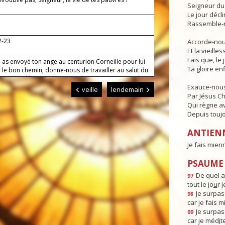
Seigneur du 
Le jour déclin
Rassemble-n
2-23
Accorde-nous
Et la vieille
Fais que, le 
 as envoyé ton ange au centurion Corneille pour lui
Ta gloire enf
 le bon chemin, donne-nous de travailler au salut du
 qu'avec l'humanité tout entière, en communion à
Exauce-nous
se, nous parvenions jusqu'à toi.
veille
lendemain
Par Jésus Ch
Qui règne av
Depuis toujo
ANTIEN
Je fais mien
PSAUME :
De quel a
97
tout le jo
u
r 
Je surpas
98
car je fais 
Je surpas
99
car je méd
i
t