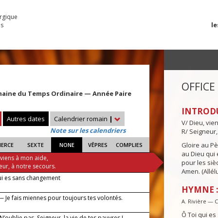
urgique
le
es
OFFICE
maine du Temps Ordinaire — Année Paire
INTROD
Autres dates
Calendrier romain
|
V/ Dieu, vie
Note sur les calendriers
R/ Seigneur,
Gloire au Pèr
IERCE
SEXTE
NONE
VÊPRES
COMPLIES
au Dieu qui e
 viens à mon aide,
pour les siè
eur, à notre secours.
Amen. (Allélu
ui es sans changement
HYMNE :
— Je fais miennes pour toujours tes volontés.
A. Rivière — 
Ô Toi qui e
 N’oublie pas, Seigneur, la vie de tes pauvres !