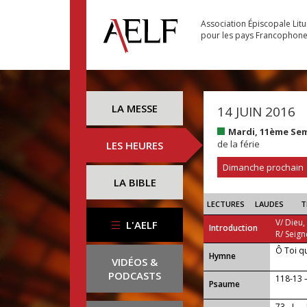
Association Épiscopale Lit
pour les pays Francophon
LA MESSE
14 JUIN 2016
Mardi, 11ème Se
de la férie
LES HEURES
Dimanche prochain
LA BIBLE
LECTURES
LAUDES
T
V/ Dieu,
L'AELF
Introduction
R/ Seign
Ô Toi q
...
Hymne
VIDÉOS &
PODCASTS
118-13 
Psaume
73 - I —