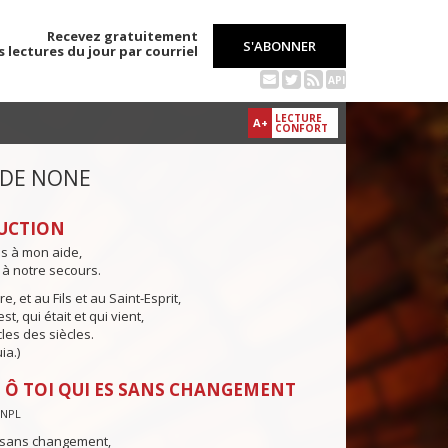
Recevez gratuitement
S'ABONNER
s lectures du jour par courriel
API
LECTURE
A+
CONFORT
 DE NONE
UCTION
ns à mon aide,
 à notre secours.
e, et au Fils et au Saint-Esprit,
st, qui était et qui vient,
cles des siècles.
ia.)
 Ô TOI QUI ES SANS CHANGEMENT
CNPL
s sans changement,