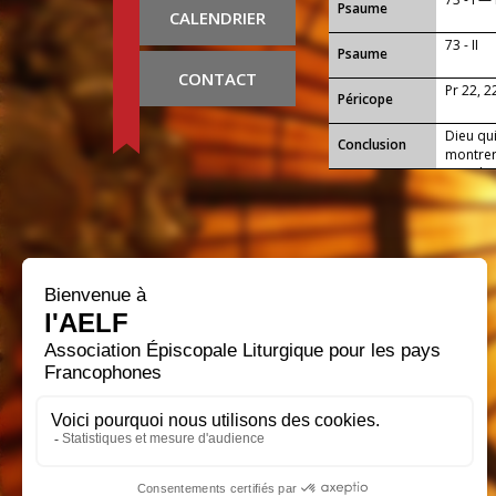
Psaume
CALENDRIER
73 - II
Psaume
CONTACT
Pr 22, 2
Péricope
Dieu qui
Conclusion
montrer
monde :
ton Égli