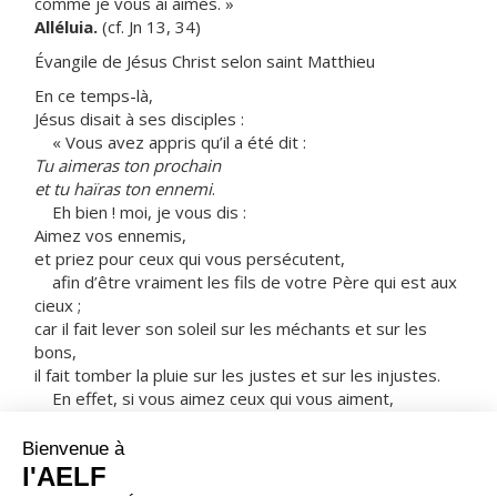
comme je vous ai aimés. »
Alléluia.
(cf. Jn 13, 34)
Évangile de Jésus Christ selon saint Matthieu
En ce temps-là,
Jésus disait à ses disciples :
« Vous avez appris qu’il a été dit :
Tu aimeras ton prochain
et tu haïras ton ennemi
.
Eh bien ! moi, je vous dis :
Aimez vos ennemis,
et priez pour ceux qui vous persécutent,
afin d’être vraiment les fils de votre Père qui est aux
cieux ;
car il fait lever son soleil sur les méchants et sur les
bons,
il fait tomber la pluie sur les justes et sur les injustes.
En effet, si vous aimez ceux qui vous aiment,
quelle récompense méritez-vous ?
Les publicains eux-mêmes n’en font-ils pas autant ?
Et si vous ne saluez que vos frères,
que faites-vous d’extraordinaire ?