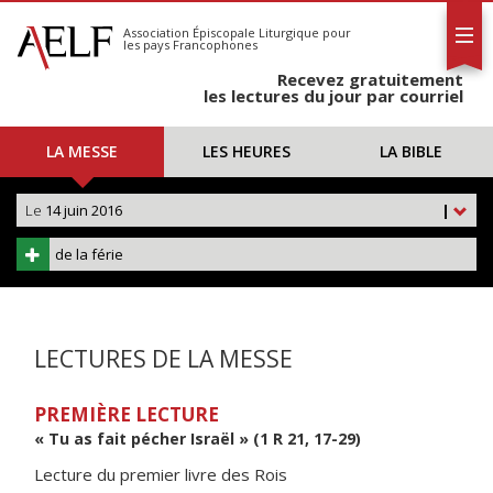
L'AELF
S'abonner
Association Épiscopale Liturgique
pour
les pays Francophones
Calendrier
Recevez gratuitement
Contact
les lectures du jour par courriel
LA MESSE
LES HEURES
LA BIBLE
Le
14 juin 2016
|
de la férie
LECTURES DE LA MESSE
PREMIÈRE LECTURE
« Tu as fait pécher Israël » (1 R 21, 17-29)
Lecture du premier livre des Rois