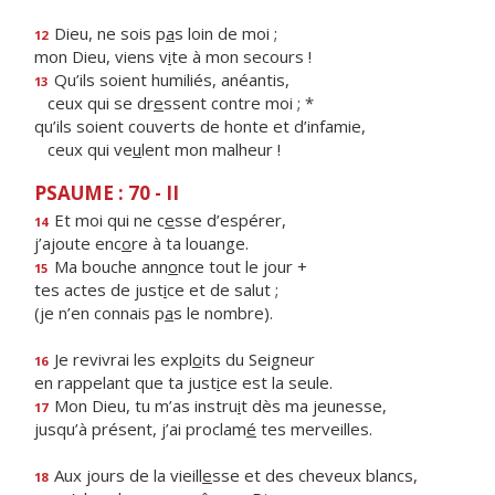
Dieu, ne sois p
a
s loin de moi ;
12
mon Dieu, viens v
i
te à mon secours !
Qu’ils soient humiliés, anéantis,
13
ceux qui se dr
e
ssent contre moi ; *
qu’ils soient couverts de honte et d’infamie,
ceux qui ve
u
lent mon malheur !
PSAUME : 70 - II
Et moi qui ne c
e
sse d’espérer,
14
j’ajoute enc
o
re à ta louange.
Ma bouche ann
o
nce tout le jour +
15
tes actes de just
i
ce et de salut ;
(je n’en connais p
a
s le nombre).
Je revivrai les expl
o
its du Seigneur
16
en rappelant que ta just
i
ce est la seule.
Mon Dieu, tu m’as instru
i
t dès ma jeunesse,
17
jusqu’à présent, j’ai proclam
é
tes merveilles.
Aux jours de la vieill
e
sse et des cheveux blancs,
18