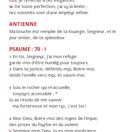
moi, je réfléch
i
s à tes exigences.
De toute perfection, j’ai v
u
la limite ;
96
tes volontés sont d’une ample
u
r infinie.
ANTIENNE
Ma bouche est remplie de ta louange, Seigneur, et le
jour entier, de ta splendeur.
PSAUME : 70 - I
En toi, Seigne
u
r, j’ai mon refuge :
1
garde-moi d’être humili
é
pour toujours.
Dans ta justice, défends-m
o
i, libère-moi,
2
tends l’oreille vers m
o
i, et sauve-moi.
Sois le rocher qui m’accueille,
3
toujo
u
rs accessible ; *
tu as résolu de me sauver :
ma forteresse et mon r
o
c, c’est toi !
Mon Dieu, libère-moi des m
a
ins de l’impie,
4
des prises du fo
u
rbe et du violent.
Seigneur mon Dieu, tu
e
s mon espérance,
5