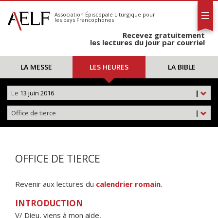
L'AELF
S'abonner
Association Épiscopale Liturgique
pour
les pays Francophones
Calendrier
Recevez gratuitement
Contact
les lectures du jour par courriel
LA MESSE
LES HEURES
LA BIBLE
Le
13 juin 2016
|
Office de tierce
|
OFFICE DE TIERCE
Revenir aux lectures du
calendrier romain
.
INTRODUCTION
V/ Dieu, viens à mon aide,