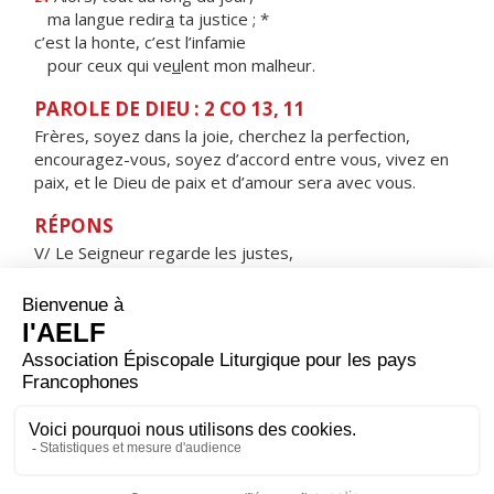
ma langue redir
a
ta justice ; *
c’est la honte, c’est l’infamie
pour ceux qui ve
u
lent mon malheur.
PAROLE DE DIEU : 2 CO 13, 11
Frères, soyez dans la joie, cherchez la perfection,
encouragez-vous, soyez d’accord entre vous, vivez en
paix, et le Dieu de paix et d’amour sera avec vous.
RÉPONS
V/ Le Seigneur regarde les justes,
il écoute, attentif à leurs cris.
ORAISON
Père très bon, toi qui as confié la terre aux hommes
pour qu'ils la gardent et la travaillent, pour qu'ils
puissent progresser en s'entraidant, donne-nous de
mener nos travaux avec un esprit filial envers toi et un
esprit fraternel envers tous. Par Jésus, le Christ, notre
Seigneur. Amen.