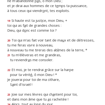
ne m’abandonne p
a
s, ô mon Dieu ;
et je dirai aux hommes de ce t
e
mps ta puissance,
à tous ceux qui viendr
o
nt, tes exploits.
Si haute est ta just
i
ce, mon Dieu, +
19
toi qui as f
a
it de grandes choses :
Dieu, qui d
o
nc est comme toi ?
Toi qui m’as fait voir tant de ma
u
x et de détresses,
20
tu me feras v
i
vre à nouveau,
à nouveau tu me tireras des ab
î
mes de la terre, *
tu m’élèveras et me grandiras,
21
tu reviendr
a
s me consoler.
Et moi, je te rendrai grâce sur la harpe
22
pour ta vérit
é
, ô mon Dieu ! *
Je jouerai pour toi de ma cithare,
S
a
int d’Israël !
Joie sur mes lèvres qui ch
a
ntent pour toi,
23
et dans mon âme que tu
a
s rachetée !
Alors, tout au long du jour,
24