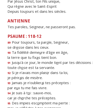
Par Jésus Christ, ton Fils unique,
Qui règne avec le Saint-Esprit
Depuis toujours et dans les siècles.
ANTIENNE
Tes paroles, Seigneur, ne passeront pas.
PSAUME : 118-12
Pour toujours, ta par
o
le, Seigneur,
89
se dr
e
sse dans les cieux.
Ta fidélité deme
u
re d’âge en âge,
90
la terre que tu fix
a
s tient bon.
Jusqu’à ce jour, le monde ti
e
nt par tes décisions :
91
toute ch
o
se est ta servante.
Si je n’avais mon plais
i
r dans ta loi,
92
je périr
a
is de misère.
Jamais je n’oublier
a
i tes préceptes :
93
par e
u
x tu me fais vivre.
Je suis à t
o
i : sauve-moi,
94
car je ch
e
rche tes préceptes.
Des impies esc
o
mptent ma perte :
95