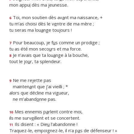
mon appu
i
dès ma jeunesse.
Toi, mon soutien dès av
a
nt ma naissance, +
6
tu m’as choisi dès le v
e
ntre de ma mère ;
tu seras ma lou
a
nge toujours !
Pour beaucoup, je f
u
s comme un prodige ;
7
tu as été mon seco
u
rs et ma force.
Je n’avais que ta lou
a
nge à la bouche,
8
tout le jo
u
r, ta splendeur.
Ne me rejette pas
9
mainten
a
nt que j’ai vieilli ; *
alors que décline ma vigueur,
ne m’aband
o
nne pas.
Mes ennemis p
a
rlent contre moi,
10
ils me surv
e
illent et se concertent.
Ils disent : « Die
u
l’abandonne !
11
Traquez-le, empoignez-le, il n’a p
a
s de défenseur ! »