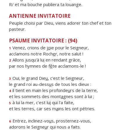
R/ et ma bouche publiera ta louange.
ANTIENNE INVITATOIRE
Peuple choisi par Dieu, viens adorer ton chef et ton
pasteur.
PSAUME INVITATOIRE : (94)
Venez, crions de j
o
ie pour le Seigneur,
1
acclamons notre Roch
e
r, notre salut !
Allons jusqu'à lu
i
en rendant grâce,
2
par nos hymnes de f
ê
te acclamons-le !
Oui, le grand Die
u
, c'est le Seigneur,
3
le grand roi au-dess
u
s de tous les dieux :
il tient en main les profonde
u
rs de la terre,
4
et les sommets des mont
a
gnes sont à lui ;
à lui la mer, c'est lu
i
qui l'a faite,
5
et les terres, car ses m
a
ins les ont pétries.
Entrez, inclinez-vo
u
s, prosternez-vous,
6
adorons le Seigne
u
r qui nous a faits.