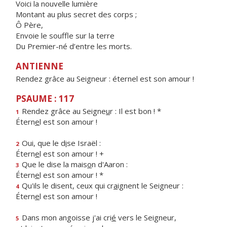
Voici la nouvelle lumière
Montant au plus secret des corps ;
Ô Père,
Envoie le souffle sur la terre
Du Premier-né d’entre les morts.
ANTIENNE
Rendez grâce au Seigneur : éternel est son amour !
PSAUME : 117
Rendez grâce au Seigne
u
r : Il est bon ! *
1
Étern
e
l est son amour !
Oui, que le d
i
se Israël :
2
Étern
e
l est son amour ! +
Que le dise la mais
o
n d'Aaron :
3
Étern
e
l est son amour ! *
Qu'ils le disent, ceux qui cr
a
ignent le Seigneur :
4
Étern
e
l est son amour !
Dans mon angoisse j'ai cri
é
vers le Seigneur,
5