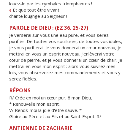
louez-le par les cymb
a
les triomphantes !
Et que tout
ê
tre vivant
6
chante lou
a
nge au Seigneur !
PAROLE DE DIEU : (EZ 36, 25-27)
Je verserai sur vous une eau pure, et vous serez
purifiés. De toutes vos souillures, de toutes vos idoles,
je vous purifierai. Je vous donnerai un cœur nouveau, je
mettrai en vous un esprit nouveau. J’enlèverai votre
cœur de pierre, et je vous donnerai un cœur de chair. Je
mettrai en vous mon esprit : alors vous suivrez mes
lois, vous observerez mes commandements et vous y
serez fidèles.
RÉPONS
R/ Crée en moi un cœur pur, ô mon Dieu,
* Renouvelle mon esprit.
V/ Rends-moi la joie d'être sauvé. *
Gloire au Père et au Fils et au Saint-Esprit. R/
ANTIENNE DE ZACHARIE