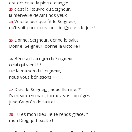
est deven
u
e la pierre d'angle :
c'est là l'œ
u
vre du Seigneur,
23
la merv
e
ille devant nos yeux.
Voici le jour que f
t le Seigneur,
24
qu'il soit pour nous jour de f
ê
te et de joie !
Donne, Seigneur, d
o
nne le salut !
25
Donne, Seigneur, d
o
nne la victoire !
Béni soit au n
o
m du Seigneur
26
celu
i
qui vient ! *
De la mais
o
n du Seigneur,
no
u
s vous bénissons !
Dieu, le Seigne
u
r, nous illumine. *
27
Rameaux en main, formez vos cortèges
jusqu'aupr
è
s de l'autel.
Tu es mon Die
u
, je te rends grâce, *
28
mon Die
u
, je t'exalte !