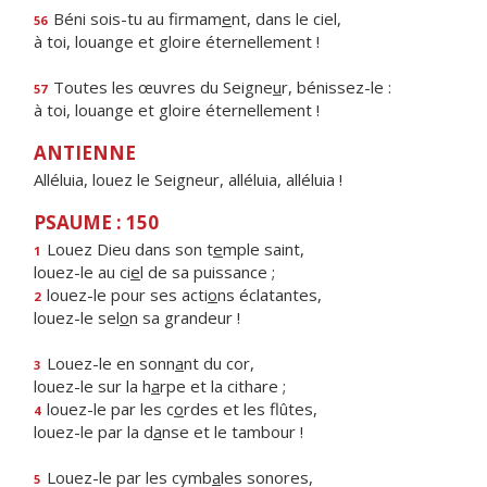
Béni sois-tu au firmam
e
nt, dans le ciel,
56
à toi, louange et gloire éternellement !
Toutes les œuvres du Seigne
u
r, bénissez-le :
57
à toi, louange et gloire éternellement !
ANTIENNE
Alléluia, louez le Seigneur, alléluia, alléluia !
PSAUME : 150
Louez Dieu dans son t
e
mple saint,
1
louez-le au ci
e
l de sa puissance ;
louez-le pour ses acti
o
ns éclatantes,
2
louez-le sel
o
n sa grandeur !
Louez-le en sonn
a
nt du cor,
3
louez-le sur la h
a
rpe et la cithare ;
louez-le par les c
o
rdes et les flûtes,
4
louez-le par la d
a
nse et le tambour !
Louez-le par les cymb
a
les sonores,
5