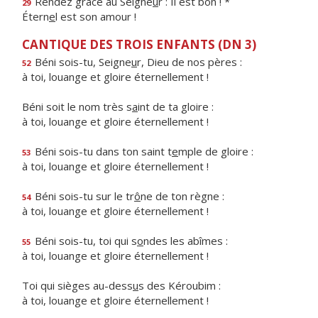
Rendez grâce au Seigne
u
r : Il est bon ! *
29
Étern
e
l est son amour !
CANTIQUE DES TROIS ENFANTS (DN 3)
Béni sois-tu, Seigne
u
r, Dieu de nos pères :
52
à toi, louange et gloire éternellement !
Béni soit le nom très s
a
int de ta gloire :
à toi, louange et gloire éternellement !
Béni sois-tu dans ton saint t
e
mple de gloire :
53
à toi, louange et gloire éternellement !
Béni sois-tu sur le tr
ô
ne de ton règne :
54
à toi, louange et gloire éternellement !
Béni sois-tu, toi qui s
o
ndes les abîmes :
55
à toi, louange et gloire éternellement !
Toi qui sièges au-dess
u
s des Kéroubim :
à toi, louange et gloire éternellement !