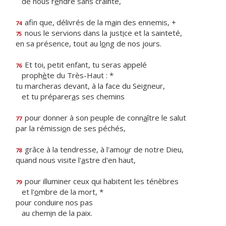
de nous r
e
ndre sans crainte,
afin que, délivrés de la m
a
in des ennemis, +
74
nous le servions dans la just
i
ce et la sainteté,
75
en sa présence, tout au l
o
ng de nos jours.
Et toi, petit enfant, tu seras appelé
76
proph
è
te du Très-Haut : *
tu marcheras devant, à la face du Seigneur,
et tu préparer
a
s ses chemins
pour donner à son peuple de conn
a
ître le salut
77
par la rémissi
o
n de ses péchés,
grâce à la tendresse, à l'amo
u
r de notre Dieu,
78
quand nous visite l'
a
stre d'en haut,
pour illuminer ceux qui habitent les ténèbres
79
et l'
o
mbre de la mort, *
pour conduire nos pas
au chem
i
n de la paix.