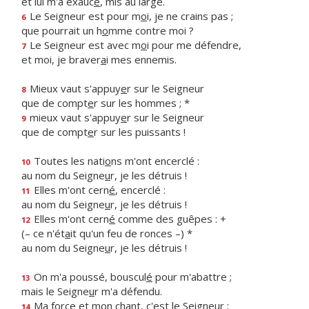
et lui m'a exauc
é
, mis au large.
Le Seigneur est pour m
o
i, je ne crains pas ;
6
que pourrait un h
o
mme contre moi ?
Le Seigneur est avec m
o
i pour me défendre,
7
et moi, je braver
a
i mes ennemis.
Mieux vaut s'appuy
e
r sur le Seigneur
8
que de compt
e
r sur les hommes ; *
mieux vaut s'appuy
e
r sur le Seigneur
9
que de compt
e
r sur les puissants !
Toutes les nati
o
ns m'ont encerclé :
10
au nom du Seigne
u
r, je les détruis !
Elles m'ont cern
é
, encerclé :
11
au nom du Seigne
u
r, je les détruis !
Elles m'ont cern
é
comme des guêpes : +
12
(– ce n'ét
a
it qu'un feu de ronces –) *
au nom du Seigne
u
r, je les détruis !
On m'a poussé, bouscul
é
pour m'abattre ;
13
mais le Seigne
u
r m'a défendu.
Ma force et mon ch
a
nt, c'est le Seigneur ;
14