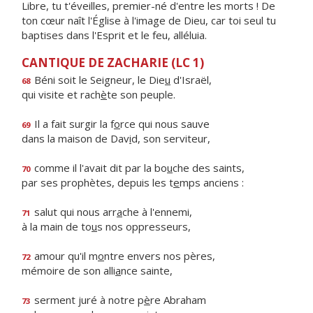
Libre, tu t'éveilles, premier-né d'entre les morts ! De
ton cœur naît l'Église à l'image de Dieu, car toi seul tu
baptises dans l'Esprit et le feu, alléluia.
CANTIQUE DE ZACHARIE (LC 1)
Béni soit le Seigneur, le Die
u
d'Israël,
68
qui visite et rach
è
te son peuple.
Il a fait surgir la f
o
rce qui nous sauve
69
dans la maison de Dav
i
d, son serviteur,
comme il l'avait dit par la bo
u
che des saints,
70
par ses prophètes, depuis les t
e
mps anciens :
salut qui nous arr
a
che à l'ennemi,
71
à la main de to
u
s nos oppresseurs,
amour qu'il m
o
ntre envers nos pères,
72
mémoire de son alli
a
nce sainte,
serment juré à notre p
è
re Abraham
73