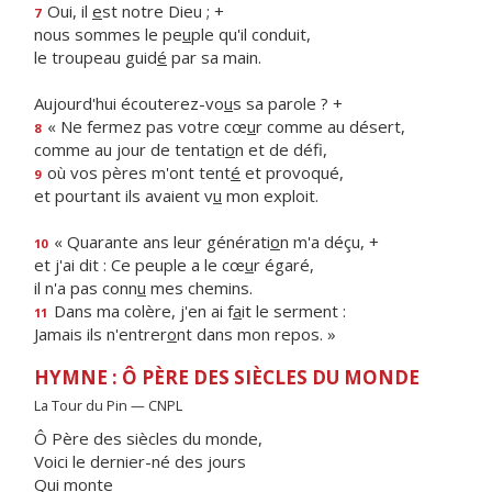
Oui, il
e
st notre Dieu ; +
7
nous sommes le pe
u
ple qu'il conduit,
le troupeau guid
é
par sa main.
Aujourd'hui écouterez-vo
u
s sa parole ? +
« Ne fermez pas votre cœ
u
r comme au désert,
8
comme au jour de tentati
o
n et de défi,
où vos pères m'ont tent
é
et provoqué,
9
et pourtant ils avaient v
u
mon exploit.
« Quarante ans leur générati
o
n m'a déçu, +
10
et j'ai dit : Ce peuple a le cœ
u
r égaré,
il n'a pas conn
u
mes chemins.
Dans ma colère, j'en ai f
a
it le serment :
11
Jamais ils n'entrer
o
nt dans mon repos. »
HYMNE : Ô PÈRE DES SIÈCLES DU MONDE
La Tour du Pin — CNPL
Ô Père des siècles du monde,
Voici le dernier-né des jours
Qui monte