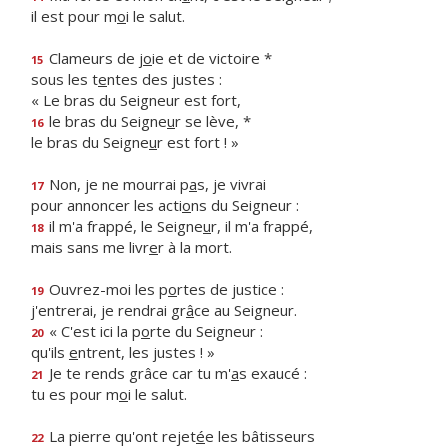
il est pour m
o
i le salut.
Clameurs de j
o
ie et de victoire *
15
sous les t
e
ntes des justes :
« Le bras du Seigneur est fort,
le bras du Seigne
u
r se lève, *
16
le bras du Seigne
u
r est fort ! »
Non, je ne mourrai p
a
s, je vivrai
17
pour annoncer les acti
o
ns du Seigneur :
il m'a frappé, le Seigne
u
r, il m'a frappé,
18
mais sans me livr
e
r à la mort.
Ouvrez-moi les p
o
rtes de justice :
19
j'entrerai, je rendrai gr
â
ce au Seigneur.
« C'est ici la p
o
rte du Seigneur :
20
qu'ils
e
ntrent, les justes ! »
Je te rends grâce car tu m'
a
s exaucé :
21
tu es pour m
o
i le salut.
La pierre qu'ont rejet
é
e les bâtisseurs
22