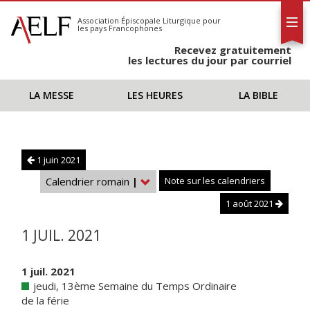
L'AELF
S'abonner
Association Épiscopale Liturgique
pour
les pays Francophones
Calendrier
Recevez gratuitement
Contact
les lectures du jour par courriel
LA MESSE
LES HEURES
LA BIBLE
1 juin 2021
Calendrier romain
|
Note sur les calendriers
1 août 2021
1 JUIL. 2021
1 juil. 2021
jeudi, 13ème Semaine du Temps Ordinaire
de la férie