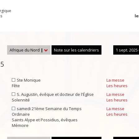
urgique
le
es
Afrique du Nord
|
Note sur les calendriers
1 sept. 2025
25
Ste Monique
La messe
Fête
Les heures
S. Augustin, évêque et docteur de l'Église
La messe
Solennité
Les heures
samedi 21ème Semaine du Temps
La messe
Ordinaire
Les heures
Saints Alype et Possidius, évêques
Mémoire