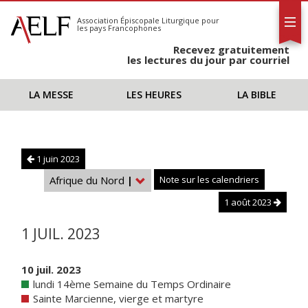
L'AELF
S'abonner
Association Épiscopale Liturgique
pour
les pays Francophones
Calendrier
Recevez gratuitement
Contact
les lectures du jour par courriel
LA MESSE
LES HEURES
LA BIBLE
1 juin 2023
Afrique du Nord
|
Note sur les calendriers
1 août 2023
1 JUIL. 2023
10 juil. 2023
lundi 14ème Semaine du Temps Ordinaire
Sainte Marcienne, vierge et martyre