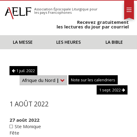
L'AELF
S'abonner
Association Épiscopale Liturgique
pour
les pays Francophones
Calendrier
Recevez gratuitement
Contact
les lectures du jour par courriel
LA MESSE
LES HEURES
LA BIBLE
1 juil. 2022
Afrique du Nord
|
Note sur les calendriers
1 sept. 2022
1 AOÛT 2022
27 août 2022
Ste Monique
Fête