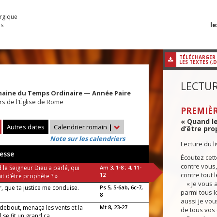
urgique
le
es
TÉLÉCHARGER
LES TEXTES (.
LECTUR
maine du Temps Ordinaire — Année Paire
rs de l'Église de Rome
PREMIÈR
« Quand le
Autres dates
Calendrier romain
|
d’être prop
Note sur les calendriers
Lecture du 
esse
Écoutez cet
contre vous, 
le Seigneur Dieu a parlé, qui
Am 3, 1-8 ; 4, 11-
contre tout l
12
it d’être prophète ? »
« Je vous ai
, que ta justice me conduise.
Ps 5, 5-6ab, 6c-7,
parmi tous l
8
aussi je vo
 debout, menaça les vents et la
Mt 8, 23-27
de tous vos 
l se fit un grand ca...