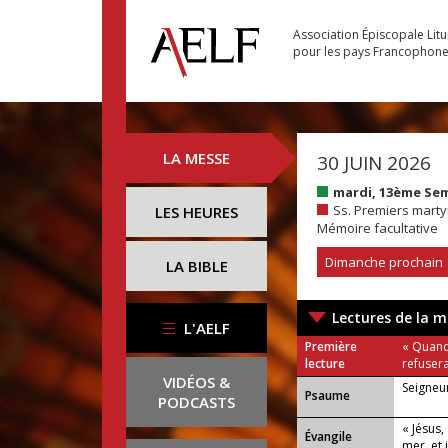
Association Épiscopale Lit
pour les pays Francophon
LA MESSE
30 JUIN 2026
mardi, 13ème Se
Ss. Premiers marty
LES HEURES
Mémoire facultative
Dimanche prochain
LA BIBLE
Lectures de la m
L'AELF
Première
« Quand 
lecture
refusera
VIDÉOS &
Seigneur
Psaume
PODCASTS
« Jésus,
Évangile
mer, et i