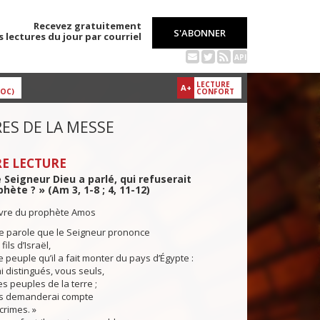
Recevez gratuitement
S'ABONNER
s lectures du jour par courriel
API
LECTURE
A+
DOC)
CONFORT
ES DE LA MESSE
E LECTURE
 Seigneur Dieu a parlé, qui refuserait
hète ? » (Am 3, 1-8 ; 4, 11-12)
livre du prophète Amos
te parole que le Seigneur prononce
fils d’Israël,
e peuple qu’il a fait monter du pays d’Égypte :
 distingués, vous seuls,
es peuples de la terre ;
us demanderai compte
crimes. »