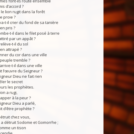
s font-ils route ensemble
mis d’accord ?
e lion rugit dans la forêt
e proie ?
a-t-il crier du fond de sa tanière
en pris ?
be-t-il dans le filet posé à terre
attiré par un appât ?
elève-t-il du sol
ien attrapé ?
ner du cor dans une ville
peuple tremble ?
rrive-t-il dans une ville
oit l’œuvre du Seigneur ?
gneur Dieu ne fait rien
ler le secret
eurs les prophètes.
on a rugi,
apper à la peur ?
gneur Dieu a parlé,
it d’être prophète ?
détruit chez vous,
a détruit Sodome et Gomorrhe ;
comme un tison
ncendie.