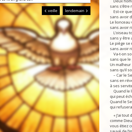
Deux homme
sans s’être 
veille
lendemain
Est-ce que l
sans avoir d
Le lionceau v
sans avoir ri
L’oiseau tom
sans y être 
Le piège se r
sans avoir r
Va-t-on son
sans que le 
Un malheur a
sans qu’il s
– Car le Sei
sans en révé
à ses servit
Quand le li
qui peut éch
Quand le Sei
qui refusera
« J’ai tout 
comme Dieu 
vous étiez 
sauvé de l’i