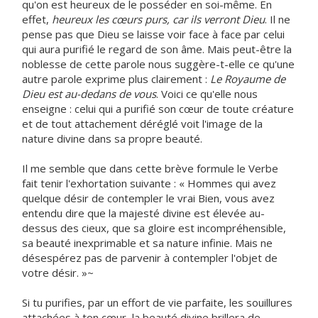
qu'on est heureux de le posséder en soi-même. En
effet,
heureux les cœurs purs, car ils verront Dieu
. Il ne
pense pas que Dieu se laisse voir face à face par celui
qui aura purifié le regard de son âme. Mais peut-être la
noblesse de cette parole nous suggère-t-elle ce qu'une
autre parole exprime plus clairement :
Le Royaume de
Dieu est au-dedans de vous
. Voici ce qu'elle nous
enseigne : celui qui a purifié son cœur de toute créature
et de tout attachement déréglé voit l'image de la
nature divine dans sa propre beauté.
Il me semble que dans cette brève formule le Verbe
fait tenir l'exhortation suivante : « Hommes qui avez
quelque désir de contempler le vrai Bien, vous avez
entendu dire que la majesté divine est élevée au-
dessus des cieux, que sa gloire est incompréhensible,
sa beauté inexprimable et sa nature infinie. Mais ne
désespérez pas de parvenir à contempler l'objet de
votre désir. »~
Si tu purifies, par un effort de vie parfaite, les souillures
attachées à ton cœur, la beauté divine brillera de