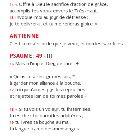
« Offre à Dieu le sacrif
ce d'action de grâce,
14
accomplis tes vœux env
e
rs le Très-Haut.
Invoque-moi au jo
u
r de détresse :
15
je te délivrerai, et tu me r
e
ndras gloire. »
ANTIENNE
C'est la miséricorde que je veux, et non les sacrifices.
PSAUME : 49 - III
Mais à l'impie, Die
u
déclare : +
16
« Qu'as-tu à récit
e
r mes lois, *
à garder mon alli
a
nce à la bouche,
toi qui n'aimes p
a
s les reproches
17
et rejettes loin de t
o
i mes paroles ?
« Si tu vois un vole
u
r, tu fraternises,
18
tu es chez toi parm
i
les adultères ;
tu livres ta bo
u
che au mal,
19
ta langue tr
a
me des mensonges.