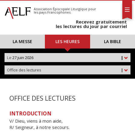
L'AELF
S'abonner
Association Épiscopale Liturgique
pour
les pays Francophones
Calendrier
Recevez gratuitement
Contact
les lectures du jour par courriel
LA MESSE
LES HEURES
LA BIBLE
Le
27 juin 2026
|
Office des lectures
|
OFFICE DES LECTURES
INTRODUCTION
V/ Dieu, viens à mon aide,
R/ Seigneur, à notre secours.