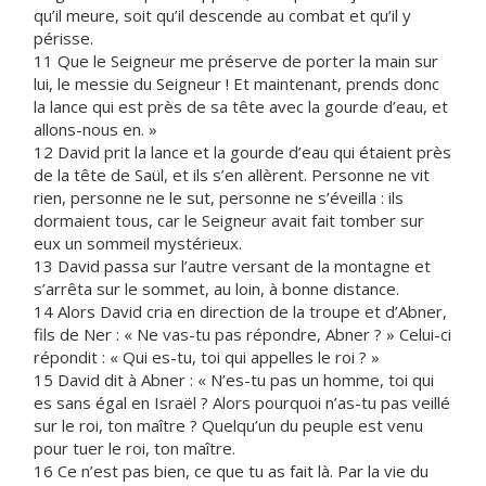
qu’il meure, soit qu’il descende au combat et qu’il y
périsse.
11 Que le Seigneur me préserve de porter la main sur
lui, le messie du Seigneur ! Et maintenant, prends donc
la lance qui est près de sa tête avec la gourde d’eau, et
allons-nous en. »
12 David prit la lance et la gourde d’eau qui étaient près
de la tête de Saül, et ils s’en allèrent. Personne ne vit
rien, personne ne le sut, personne ne s’éveilla : ils
dormaient tous, car le Seigneur avait fait tomber sur
eux un sommeil mystérieux.
13 David passa sur l’autre versant de la montagne et
s’arrêta sur le sommet, au loin, à bonne distance.
14 Alors David cria en direction de la troupe et d’Abner,
fils de Ner : « Ne vas-tu pas répondre, Abner ? » Celui-ci
répondit : « Qui es-tu, toi qui appelles le roi ? »
15 David dit à Abner : « N’es-tu pas un homme, toi qui
es sans égal en Israël ? Alors pourquoi n’as-tu pas veillé
sur le roi, ton maître ? Quelqu’un du peuple est venu
pour tuer le roi, ton maître.
16 Ce n’est pas bien, ce que tu as fait là. Par la vie du