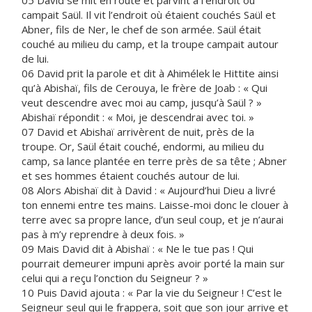
05 David se mit en route et parvint à l’endroit où
campait Saül. Il vit l’endroit où étaient couchés Saül et
Abner, fils de Ner, le chef de son armée. Saül était
couché au milieu du camp, et la troupe campait autour
de lui.
06 David prit la parole et dit à Ahimélek le Hittite ainsi
qu’à Abishaï, fils de Cerouya, le frère de Joab : « Qui
veut descendre avec moi au camp, jusqu’à Saül ? »
Abishaï répondit : « Moi, je descendrai avec toi. »
07 David et Abishaï arrivèrent de nuit, près de la
troupe. Or, Saül était couché, endormi, au milieu du
camp, sa lance plantée en terre près de sa tête ; Abner
et ses hommes étaient couchés autour de lui.
08 Alors Abishaï dit à David : « Aujourd’hui Dieu a livré
ton ennemi entre tes mains. Laisse-moi donc le clouer à
terre avec sa propre lance, d’un seul coup, et je n’aurai
pas à m’y reprendre à deux fois. »
09 Mais David dit à Abishaï : « Ne le tue pas ! Qui
pourrait demeurer impuni après avoir porté la main sur
celui qui a reçu l’onction du Seigneur ? »
10 Puis David ajouta : « Par la vie du Seigneur ! C’est le
Seigneur seul qui le frappera, soit que son jour arrive et