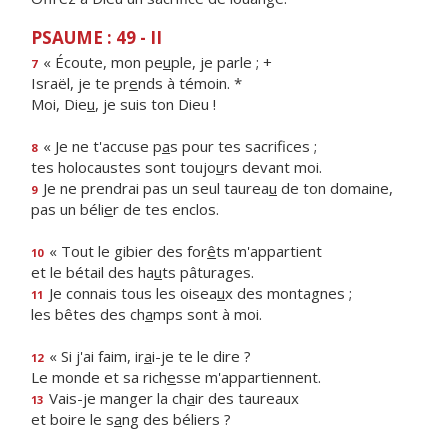
PSAUME : 49 - II
« Écoute, mon pe
u
ple, je parle ; +
7
Israël, je te pr
e
nds à témoin. *
Moi, Die
u
, je suis ton Dieu !
« Je ne t'accuse p
a
s pour tes sacrifices ;
8
tes holocaustes sont toujo
u
rs devant moi.
Je ne prendrai pas un seul taurea
u
de ton domaine,
9
pas un béli
e
r de tes enclos.
« Tout le gibier des for
ê
ts m'appartient
10
et le bétail des ha
u
ts pâturages.
Je connais tous les oisea
u
x des montagnes ;
11
les bêtes des ch
a
mps sont à moi.
« Si j'ai faim, ir
a
i-je te le dire ?
12
Le monde et sa rich
e
sse m'appartiennent.
Vais-je manger la ch
a
ir des taureaux
13
et boire le s
a
ng des béliers ?