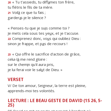
« Tu t'assieds, tu diff
a
mes ton frère,
20
tu flétris le f
ls de ta mère.
Voil
à
ce que tu fais ;
21
garder
a
i-je le silence ?
« Penses-tu que je su
i
s comme toi ?
Je mets cela sous tes ye
u
x, et je t'accuse.
Comprenez donc, vo
u
s qui oubliez Dieu :
22
sinon je frappe, et p
a
s de recours !
« Qui offre le sacrif
ce d'action de grâce,
23
celui-l
à
me rend gloire :
sur le chem
i
n qu'il aura pris,
je lui ferai voir le sal
u
t de Dieu. »
VERSET
V/ De ton amour, Seigneur, la terre est pleine,
apprends-moi tes volontés.
LECTURE : LE BEAU GESTE DE DAVID (1S 26, 5-
25)