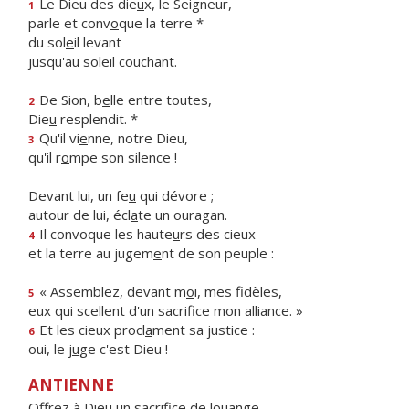
Le Dieu des die
u
x, le Seigneur,
1
parle et conv
o
que la terre *
du sol
e
il levant
jusqu'au sol
e
il couchant.
De Sion, b
e
lle entre toutes,
2
Die
u
resplendit. *
Qu'il vi
e
nne, notre Dieu,
3
qu'il r
o
mpe son silence !
Devant lui, un fe
u
qui dévore ;
autour de lui, écl
a
te un ouragan.
Il convoque les haute
u
rs des cieux
4
et la terre au jugem
e
nt de son peuple :
« Assemblez, devant m
o
i, mes fidèles,
5
eux qui scellent d'un sacrif
ce mon alliance. »
Et les cieux procl
a
ment sa justice :
6
oui, le j
u
ge c'est Dieu !
ANTIENNE
Offrez à Dieu un sacrifice de louange.