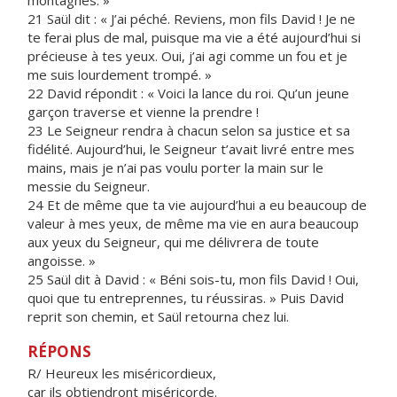
montagnes. »
21 Saül dit : « J’ai péché. Reviens, mon fils David ! Je ne
te ferai plus de mal, puisque ma vie a été aujourd’hui si
précieuse à tes yeux. Oui, j’ai agi comme un fou et je
me suis lourdement trompé. »
22 David répondit : « Voici la lance du roi. Qu’un jeune
garçon traverse et vienne la prendre !
23 Le Seigneur rendra à chacun selon sa justice et sa
fidélité. Aujourd’hui, le Seigneur t’avait livré entre mes
mains, mais je n’ai pas voulu porter la main sur le
messie du Seigneur.
24 Et de même que ta vie aujourd’hui a eu beaucoup de
valeur à mes yeux, de même ma vie en aura beaucoup
aux yeux du Seigneur, qui me délivrera de toute
angoisse. »
25 Saül dit à David : « Béni sois-tu, mon fils David ! Oui,
quoi que tu entreprennes, tu réussiras. » Puis David
reprit son chemin, et Saül retourna chez lui.
RÉPONS
R/ Heureux les miséricordieux,
car ils obtiendront miséricorde.