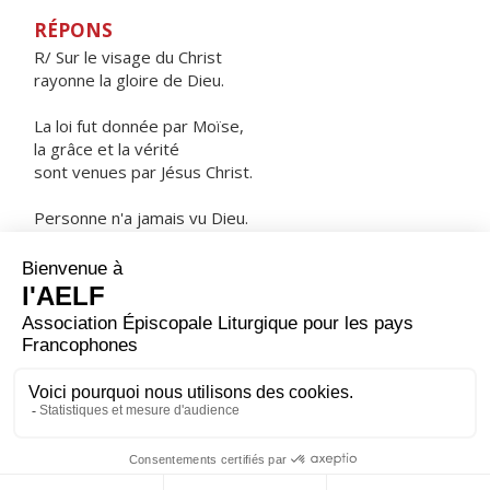
RÉPONS
R/ Sur le visage du Christ
rayonne la gloire de Dieu.
La loi fut donnée par Moïse,
la grâce et la vérité
sont venues par Jésus Christ.
Personne n'a jamais vu Dieu.
Le Fils unique qui est dans le sein du Père
nous l'a fait connaître.
ORAISON
Dieu éternel et tout puissant, qui régis l'univers du ciel
et de la terre : exauce, en ta bonté, les prières de ton
peuple et fais à notre temps la grâce de la paix.