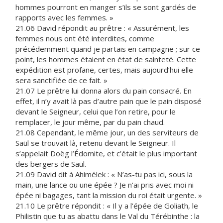
hommes pourront en manger s’ils se sont gardés de
rapports avec les femmes. »
21.06 David répondit au prêtre : « Assurément, les
femmes nous ont été interdites, comme
précédemment quand je partais en campagne ; sur ce
point, les hommes étaient en état de sainteté. Cette
expédition est profane, certes, mais aujourd’hui elle
sera sanctifiée de ce fait. »
21.07 Le prêtre lui donna alors du pain consacré. En
effet, il n’y avait là pas d’autre pain que le pain disposé
devant le Seigneur, celui que l’on retire, pour le
remplacer, le jour même, par du pain chaud.
21.08 Cependant, le même jour, un des serviteurs de
Saül se trouvait là, retenu devant le Seigneur. Il
s’appelait Doëg l’Édomite, et c’était le plus important
des bergers de Saül.
21.09 David dit à Ahimélek : « N’as-tu pas ici, sous la
main, une lance ou une épée ? Je n’ai pris avec moi ni
épée ni bagages, tant la mission du roi était urgente. »
21.10 Le prêtre répondit : « Il y a l’épée de Goliath, le
Philistin que tu as abattu dans le Val du Térébinthe : la