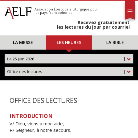
L'AELF
S'abonner
Association Épiscopale Liturgique
pour
les pays Francophones
Calendrier
Recevez gratuitement
Contact
les lectures du jour par courriel
LA MESSE
LES HEURES
LA BIBLE
Le
25 juin 2026
|
Office des lectures
|
OFFICE DES LECTURES
INTRODUCTION
V/ Dieu, viens à mon aide,
R/ Seigneur, à notre secours.