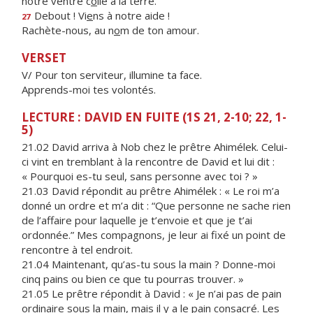
notre ventre c
o
lle à la terre.
Debout ! Vi
e
ns à notre aide !
27
Rachète-nous, au n
o
m de ton amour.
VERSET
V/ Pour ton serviteur, illumine ta face.
Apprends-moi tes volontés.
LECTURE : DAVID EN FUITE (1S 21, 2-10; 22, 1-
5)
21.02 David arriva à Nob chez le prêtre Ahimélek. Celui-
ci vint en tremblant à la rencontre de David et lui dit :
« Pourquoi es-tu seul, sans personne avec toi ? »
21.03 David répondit au prêtre Ahimélek : « Le roi m’a
donné un ordre et m’a dit : “Que personne ne sache rien
de l’affaire pour laquelle je t’envoie et que je t’ai
ordonnée.” Mes compagnons, je leur ai fixé un point de
rencontre à tel endroit.
21.04 Maintenant, qu’as-tu sous la main ? Donne-moi
cinq pains ou bien ce que tu pourras trouver. »
21.05 Le prêtre répondit à David : « Je n’ai pas de pain
ordinaire sous la main, mais il y a le pain consacré. Les