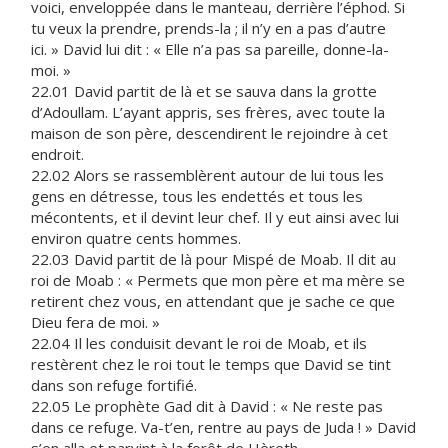
voici, enveloppée dans le manteau, derrière l’éphod. Si
tu veux la prendre, prends-la ; il n’y en a pas d’autre
ici. » David lui dit : « Elle n’a pas sa pareille, donne-la-
moi. »
22.01 David partit de là et se sauva dans la grotte
d’Adoullam. L’ayant appris, ses frères, avec toute la
maison de son père, descendirent le rejoindre à cet
endroit.
22.02 Alors se rassemblèrent autour de lui tous les
gens en détresse, tous les endettés et tous les
mécontents, et il devint leur chef. Il y eut ainsi avec lui
environ quatre cents hommes.
22.03 David partit de là pour Mispé de Moab. Il dit au
roi de Moab : « Permets que mon père et ma mère se
retirent chez vous, en attendant que je sache ce que
Dieu fera de moi. »
22.04 Il les conduisit devant le roi de Moab, et ils
restèrent chez le roi tout le temps que David se tint
dans son refuge fortifié.
22.05 Le prophète Gad dit à David : « Ne reste pas
dans ce refuge. Va-t’en, rentre au pays de Juda ! » David