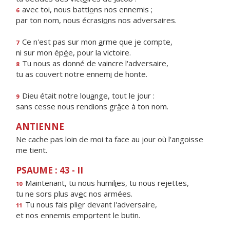
avec toi, nous batti
o
ns nos ennemis ;
6
par ton nom, nous écrasi
o
ns nos adversaires.
Ce n'est pas sur mon
a
rme que je compte,
7
ni sur mon ép
é
e, pour la victoire.
Tu nous as donné de v
a
incre l'adversaire,
8
tu as couvert notre ennem
i
de honte.
Dieu était notre lou
a
nge, tout le jour :
9
sans cesse nous rendions gr
â
ce à ton nom.
ANTIENNE
Ne cache pas loin de moi ta face au jour où l'angoisse
me tient.
PSAUME : 43 - II
Maintenant, tu nous humil
i
es, tu nous rejettes,
10
tu ne sors plus av
e
c nos armées.
Tu nous fais pli
e
r devant l'adversaire,
11
et nos ennemis emp
o
rtent le butin.