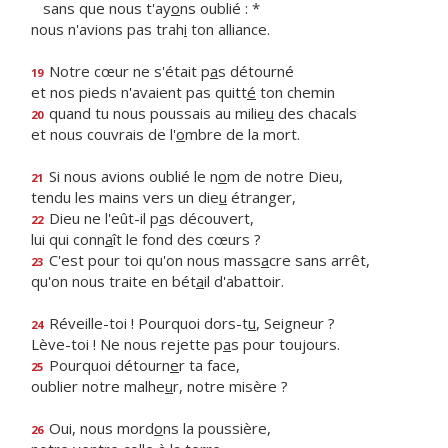
sans que nous t'ay
o
ns oublié : *
nous n'avions pas trah
i
ton alliance.
Notre cœur ne s'était p
a
s détourné
19
et nos pieds n'avaient pas quitt
é
ton chemin
quand tu nous poussais au milie
u
des chacals
20
et nous couvrais de l'
o
mbre de la mort.
Si nous avions oublié le n
o
m de notre Dieu,
21
tendu les mains vers un die
u
étranger,
Dieu ne l'eût-il p
a
s découvert,
22
lui qui conn
a
ît le fond des cœurs ?
C'est pour toi qu'on nous mass
a
cre sans arrêt,
23
qu'on nous traite en bét
a
il d'abattoir.
Réveille-toi ! Pourquoi dors-t
u
, Seigneur ?
24
Lève-toi ! Ne nous rejette p
a
s pour toujours.
Pourquoi détourn
e
r ta face,
25
oublier notre malhe
u
r, notre misère ?
Oui, nous mord
o
ns la poussière,
26