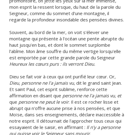
promontoire, on jette les yeux sur la mer immense,
mon esprit la ressent lorsque, du haut de la parole du
Seigneur, comme du sommet d'une montagne, il
regarde la profondeur insondable des pensées divines.
Souvent, au bord de la mer, on voit s'élever une
montagne qui présente à l'océan une pente abrupte du
haut jusqu'en bas, et dont le sommet surplombe
l'abîme. Mon âme souffre du même vertige lorsqu'elle
est emportée par cette grande parole du Seigneur
Heureux les cœurs purs : ils verront Dieu.
Dieu se fait voir à ceux qui ont purifié leur cœur. Or,
Dieu, personne ne l'a jamais vu
, dit le grand saint Jean.
Et saint Paul, cet esprit sublime, renforce cette
affirmation en disant que
personne ne l'a jamais vu, et
que
personne ne peut le voir
. Il est ce rocher lisse et
abrupt qui n'offre aucune prise à nos pensées, et que
Moïse, dans ses enseignements, déclare inaccessible à
notre esprit. Il détournait de l'approcher tous ceux qui
essayaient de le saisir, en affirmant :
Il n'y a personne
qui puisse voir le Seigneur sans mourir
.