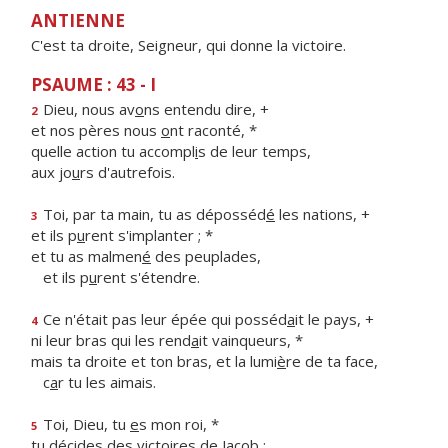
ANTIENNE
C'est ta droite, Seigneur, qui donne la victoire.
PSAUME : 43 - I
Dieu, nous av
o
ns entendu dire, +
2
et nos pères nous
o
nt raconté, *
quelle action tu accompl
i
s de leur temps,
aux jo
u
rs d'autrefois.
Toi, par ta main, tu as déposséd
é
les nations, +
3
et ils p
u
rent s'implanter ; *
et tu as malmen
é
des peuplades,
et ils p
u
rent s'étendre.
Ce n'était pas leur épée qui posséd
a
it le pays, +
4
ni leur bras qui les rend
a
it vainqueurs, *
mais ta droite et ton bras, et la lumi
è
re de ta face,
c
a
r tu les aimais.
Toi, Dieu, tu
e
s mon roi, *
5
tu décides des vict
o
ires de Jacob :