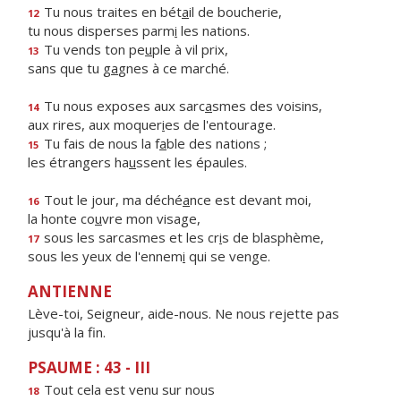
Tu nous traites en bét
a
il de boucherie,
12
tu nous disperses parm
i
les nations.
Tu vends ton pe
u
ple à vil prix,
13
sans que tu g
a
gnes à ce marché.
Tu nous exposes aux sarc
a
smes des voisins,
14
aux rires, aux moquer
i
es de l'entourage.
Tu fais de nous la f
a
ble des nations ;
15
les étrangers ha
u
ssent les épaules.
Tout le jour, ma déché
a
nce est devant moi,
16
la honte co
u
vre mon visage,
sous les sarcasmes et les cr
i
s de blasphème,
17
sous les yeux de l'ennem
i
qui se venge.
ANTIENNE
Lève-toi, Seigneur, aide-nous. Ne nous rejette pas
jusqu'à la fin.
PSAUME : 43 - III
Tout cela est venu sur nous
18