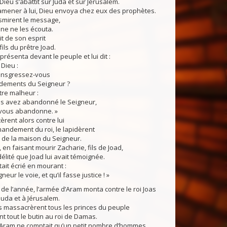
Dieu s’abattit sur Juda et sur Jérusalem.
mener à lui, Dieu envoya chez eux des prophètes.
smirent le message,
ne ne les écouta.
t de son esprit
fils du prêtre Joad.
présenta devant le peuple et lui dit :
 Dieu :
ansgressez-vous
dements du Seigneur ?
tre malheur :
s avez abandonné le Seigneur,
 vous abandonne. »
rent alors contre lui
andement du roi, le lapidèrent
s de la maison du Seigneur.
 en faisant mourir Zacharie, fils de Joad,
idélité que Joad lui avait témoignée.
tait écrié en mourant :
neur le voie, et qu’il fasse justice ! »
 de l’année, l’armée d’Aram monta contre le roi Joas
 Juda et à Jérusalem.
massacrèrent tous les princes du peuple
t tout le butin au roi de Damas.
ram ne comptait qu’un petit nombre d’hommes,