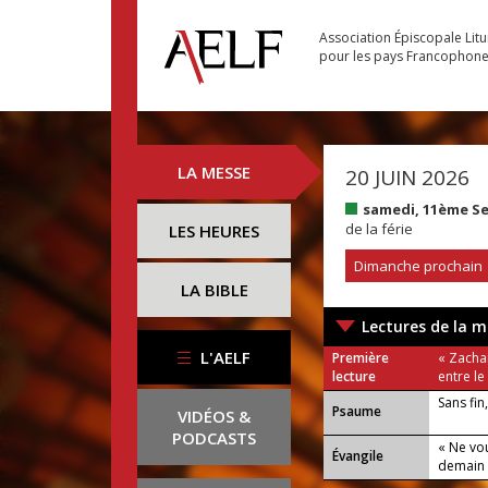
Association Épiscopale Lit
pour les pays Francophon
LA MESSE
20 JUIN 2026
samedi, 11ème S
de la férie
LES HEURES
Dimanche prochain
LA BIBLE
Lectures de la m
L'AELF
Première
« Zacha
lecture
entre le
Sans fin
Psaume
VIDÉOS &
PODCASTS
« Ne vo
Évangile
demain 