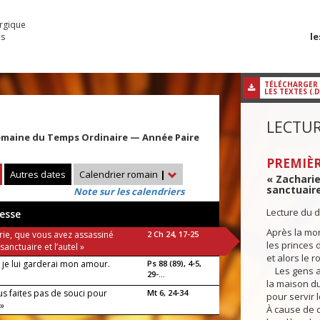
urgique
le
es
TÉLÉCHARGER
LES TEXTES (.
LECTUR
emaine du Temps Ordinaire — Année Paire
PREMIÈR
Autres dates
Calendrier romain
|
« Zacharie
sanctuaire 
Note sur les calendriers
Lecture du 
esse
Après la mor
rie, que vous avez assassiné
2 Ch 24, 17-25
les princes 
 sanctuaire et l’autel »
et alors le r
, je lui garderai mon amour.
Ps 88 (89), 4-5,
Les gens a
29-...
la maison du
us faites pas de souci pour
Mt 6, 24-34
pour servir 
»
À cause de ce