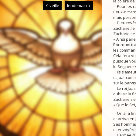
la colère de 
veille
lendemain
Pour les ra
Ceux-ci tran
mais person
Dieu revêti
Zacharie, le 
Zacharie se 
« Ainsi parle
Pourquoi tr
les comman
Cela fera vo
puisque vou
le Seigneur
Ils s’ameutè
et, par comm
sur le parvi
Le roi Joas,
oubliait la f
Zacharie s’é
« Que le Seig
Or, à la fin
et arriva en
Ses hommes 
et envoyèren
L’armée d’A