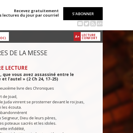
Recevez gratuitement
S'ABONNER
s lectures du jour par courriel
API
LECTURE
A+
DOC)
CONFORT
ES DE LA MESSE
E LECTURE
, que vous avez assassiné entre le
et l’autel » (2 Ch 24, 17-25)
deuxième livre des Chroniques
t de Joad,
de Juda vinrent se prosterner devant le roi Joas,
oi les écouta.
bandonnèrent
 Seigneur, Dieu de leurs pères,
les poteaux sacrés et les idoles.
tte infidélité,