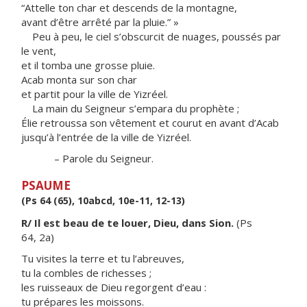
“Attelle ton char et descends de la montagne,
avant d’être arrêté par la pluie.” »
Peu à peu, le ciel s’obscurcit de nuages, poussés par
le vent,
et il tomba une grosse pluie.
Acab monta sur son char
et partit pour la ville de Yizréel.
La main du Seigneur s’empara du prophète ;
Élie retroussa son vêtement et courut en avant d’Acab
jusqu’à l’entrée de la ville de Yizréel.
– Parole du Seigneur.
PSAUME
(Ps 64 (65), 10abcd, 10e-11, 12-13)
R/ Il est beau de te louer, Dieu, dans Sion.
(Ps
64, 2a)
Tu visites la terre et tu l’abreuves,
tu la combles de richesses ;
les ruisseaux de Dieu regorgent d’eau :
tu prépares les moissons.