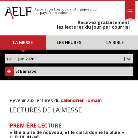
L'AELF
S'abonner
Association Épiscopale Liturgique
pour
les pays Francophones
Calendrier
Recevez gratuitement
Contact
les lectures du jour par courriel
LA MESSE
LES HEURES
LA BIBLE
Le
11 juin 2026
|
St Barnabé
Revenir aux lectures du
calendrier romain
.
LECTURES DE LA MESSE
PREMIÈRE LECTURE
« Élie a prié de nouveau, et le ciel a donné la pluie »
(1 R 18, 41-46)