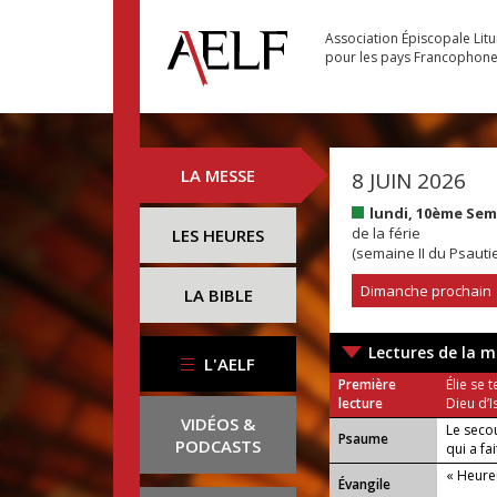
Association Épiscopale Lit
pour les pays Francophon
LA MESSE
8 JUIN 2026
lundi, 10ème Se
de la férie
LES HEURES
(semaine II du Psautie
Dimanche prochain
LA BIBLE
Lectures de la m
L'AELF
Première
Élie se 
lecture
Dieu d’I
VIDÉOS &
Le seco
Psaume
PODCASTS
qui a fai
« Heure
Évangile