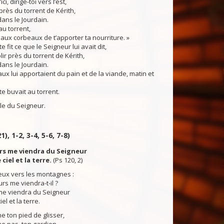
i, dirige-toi vers l’est,
près du torrent de Kérith,
dans le Jourdain.
u torrent,
 aux corbeaux de t’apporter ta nourriture. »
fit ce que le Seigneur lui avait dit,
blir près du torrent de Kérith,
dans le Jourdain.
 lui apportaient du pain et de la viande, matin et
te buvait au torrent.
du Seigneur.
1), 1-2, 3-4, 5-6, 7-8)
urs me viendra du Seigneur
 ciel et la terre.
(Ps 120, 2)
yeux vers les montagnes :
rs me viendra-t-il ?
me viendra du Seigneur
iel et la terre.
e ton pied de glisser,