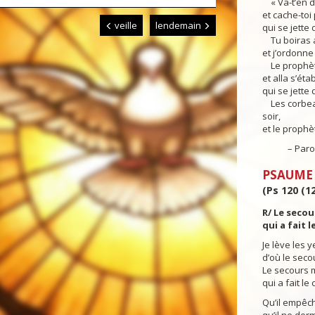
« Va-t’en d’ic
et cache-toi 
veille
lendemain
qui se jette 
Tu boiras a
et j’ordonne
Le prophète 
et alla s’éta
qui se jette 
Les corbeaux
soir,
et le prophè
– Parole 
PSAUME
(Ps 120 (12
R/ Le seco
qui a fait le
Je lève les 
d’où le secou
Le secours 
qui a fait le c
Qu’il empêch