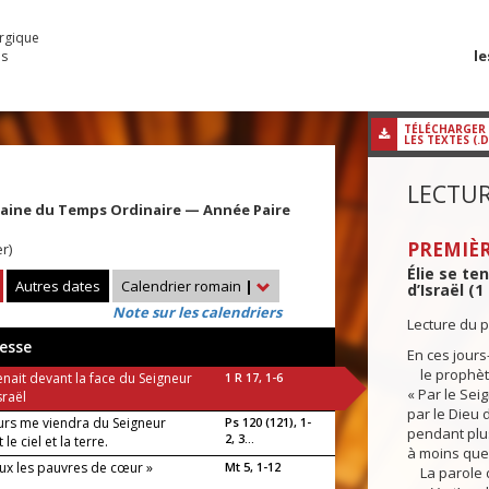
urgique
le
es
TÉLÉCHARGER
LES TEXTES (.
LECTUR
maine du Temps Ordinaire — Année Paire
PREMIÈR
r)
Élie se te
Autres dates
Calendrier romain
|
d’Israël (1 
Note sur les calendriers
Lecture du p
esse
En ces jours-
le prophète 
tenait devant la face du Seigneur
1 R 17, 1-6
« Par le Seig
sraël
par le Dieu d
urs me viendra du Seigneur
Ps 120 (121), 1-
pendant plus
2, 3...
t le ciel et la terre.
à moins que 
ux les pauvres de cœur »
Mt 5, 1-12
La parole du