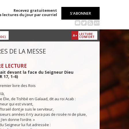
Recevez gratuitement
S'ABONNER
s lectures du jour par courriel
API
LECTURE
A+
DOC)
CONFORT
ES DE LA MESSE
E LECTURE
nait devant la face du Seigneur Dieu
R 17, 1-6)
remier livre des Rois
là,
Élie, de Tishbé en Galaad, dit au roi Acab :
neur qui est vivant,
’Israël dont je suis le serviteur,
ieurs années il n’y aura pas de rosée ni de pluie,
j’en donne l’ordre. »
 Seigneur lui fut adressée :