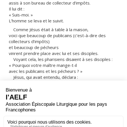
assis à son bureau de collecteur d’impôts.
Il lui dit :
« Suis-moi. »
L’homme se leva et le suivit.
Comme Jésus était à table à la maison,
voici que beaucoup de publicains (c’est-à-dire des
collecteurs d’impôts)
et beaucoup de pécheurs
vinrent prendre place avec lui et ses disciples.
Voyant cela, les pharisiens disaient à ses disciples :
« Pourquoi votre maître mange-t-il
avec les publicains et les pécheurs ? »
Jésus, qui avait entendu, déclara :
« Ce ne sont pas les gens bien portants
qui ont besoin du médecin,
mais les malades.
Allez apprendre ce que signifie :
Je veux la miséricorde, non le sacrifice.
En effet, je ne suis pas venu appeler des justes,
mais des pécheurs. »