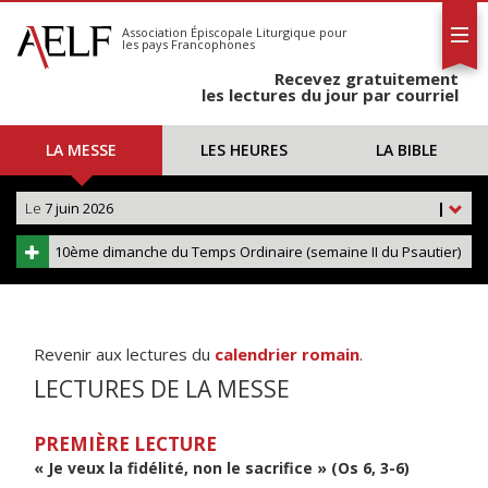
L'AELF
S'abonner
Association Épiscopale Liturgique
pour
les pays Francophones
Calendrier
Recevez gratuitement
Contact
les lectures du jour par courriel
LA MESSE
LES HEURES
LA BIBLE
Le
7 juin 2026
|
10ème dimanche du Temps Ordinaire (semaine II du Psautier)
Revenir aux lectures du
calendrier romain
.
LECTURES DE LA MESSE
PREMIÈRE LECTURE
« Je veux la fidélité, non le sacrifice » (Os 6, 3-6)