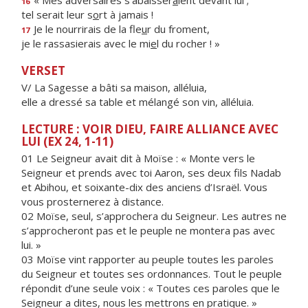
« Mes adversaires s’abaisser
a
ient devant lui ;
16
tel serait leur s
o
rt à jamais !
Je le nourrirais de la fle
u
r du froment,
17
je le rassasierais avec le mi
e
l du rocher ! »
VERSET
V/ La Sagesse a bâti sa maison, alléluia,
elle a dressé sa table et mélangé son vin, alléluia.
LECTURE : VOIR DIEU, FAIRE ALLIANCE AVEC
LUI (EX 24, 1-11)
01 Le Seigneur avait dit à Moïse : « Monte vers le
Seigneur et prends avec toi Aaron, ses deux fils Nadab
et Abihou, et soixante-dix des anciens d’Israël. Vous
vous prosternerez à distance.
02 Moïse, seul, s’approchera du Seigneur. Les autres ne
s’approcheront pas et le peuple ne montera pas avec
lui. »
03 Moïse vint rapporter au peuple toutes les paroles
du Seigneur et toutes ses ordonnances. Tout le peuple
répondit d’une seule voix : « Toutes ces paroles que le
Seigneur a dites, nous les mettrons en pratique. »