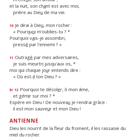
et la nuit, son ch
a
nt est avec moi,
prière au Die
u
de ma vie.
Je dirai à Die
u
, mon rocher :
10
« Pourqu
o
i m'oublies-tu ? *
Pourquoi v
a
is-je assombri,
press
é
par l'ennemi ? »
Outrag
é
par mes adversaires,
11
je suis meurtr
i
jusqu'aux os, *
moi qui chaque jo
u
r entends dire :
« Où est-
i
l ton Dieu ? »
Pourquoi te désol
e
r, ô mon âme,
R/ 12
et gém
i
r sur moi ? *
Espère en Dieu ! De nouvea
u
je rendrai grâce :
il est mon sauve
u
r et mon Dieu !
ANTIENNE
Dieu les nourrit de la fleur du froment, il les rassasie du
miel du rocher.