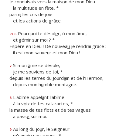
Je conduisais vers la mais
o
n de mon Dieu
la multit
u
de en fête, *
parm
i
les cris de joie
et les acti
o
ns de grâce.
Pourquoi te désol
e
r, ô mon âme,
R/ 6
et gém
i
r sur moi ? *
Espère en Dieu ! De nouvea
u
je rendrai grâce :
il est mon sauve
u
r et mon Dieu !
Si mon
â
me se désole,
7
je me souvi
e
ns de toi, *
depuis les terres du Jourd
a
in et de l'Hermon,
depuis mon h
u
mble montagne.
L'abîme appel
a
nt l'abîme
8
à la v
o
ix de tes cataractes, *
la masse de tes fl
o
ts et de tes vagues
a pass
é
sur moi.
Au long du jo
u
r, le Seigneur
9
m'env
o
ie son amour ; *