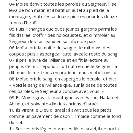
04 Moïse écrivit toutes les paroles du Seigneur. Il se
leva de bon matin et il bâtit un autel au pied de la
montagne, et il dressa douze pierres pour les douze
tribus d’Israël.
05 Puis il chargea quelques jeunes garçons parmi les
fils d’Israël d’offrir des holocaustes, et d’immoler au
Seigneur des taureaux en sacrifice de paix.
06 Moïse prit la moitié du sang et le mit dans des
coupes ; puis il aspergea l’autel avec le reste du sang.
07 Il prit le livre de l’Alliance et en fit la lecture au
peuple. Celui-ci répondit : « Tout ce que le Seigneur a
dit, nous le mettrons en pratique, nous y obéirons. »
08 Moïse prit le sang, en aspergea le peuple, et dit :
« Voici le sang de l’Alliance que, sur la base de toutes
ces paroles, le Seigneur a conclue avec vous. »
09 Et Moïse gravit la montagne avec Aaron, Nadab et
Abihou, et soixante-dix des anciens d’Israël.
10 Ils virent le Dieu d’Israël : il avait sous les pieds
comme un pavement de saphir, limpide comme le fond
du ciel.
11 Sur ces privilégiés parmi les fils d’Israël, il ne porta