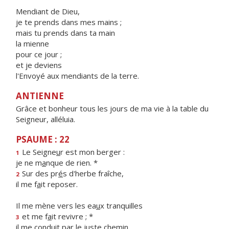
Mendiant de Dieu,
je te prends dans mes mains ;
mais tu prends dans ta main
la mienne
pour ce jour ;
et je deviens
l'Envoyé aux mendiants de la terre.
ANTIENNE
Grâce et bonheur tous les jours de ma vie à la table du
Seigneur, alléluia.
PSAUME : 22
Le Seigne
u
r est mon berger :
1
je ne m
a
nque de rien. *
Sur des pr
é
s d'herbe fraîche,
2
il me f
a
it reposer.
Il me mène vers les ea
u
x tranquilles
et me f
a
it revivre ; *
3
il me conduit par le j
u
ste chemin