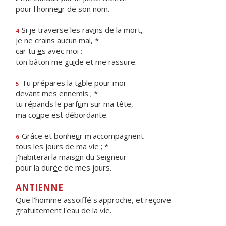
pour l'honne
u
r de son nom.
Si je traverse les rav
i
ns de la mort,
4
je ne cr
a
ins aucun mal, *
car tu
e
s avec moi :
ton bâton me gu
i
de et me rassure.
Tu prépares la t
a
ble pour moi
5
dev
a
nt mes ennemis ; *
tu répands le parf
u
m sur ma tête,
ma co
u
pe est débordante.
Grâce et bonhe
u
r m'accompagnent
6
tous les jo
u
rs de ma vie ; *
j'habiterai la mais
o
n du Seigneur
pour la dur
é
e de mes jours.
ANTIENNE
Que l'homme assoiffé s'approche, et reçoive
gratuitement l'eau de la vie.