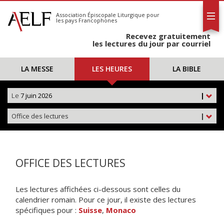
L'AELF
S'abonner
Association Épiscopale Liturgique
pour
les pays Francophones
Calendrier
Recevez gratuitement
Contact
les lectures du jour par courriel
LA MESSE
LES HEURES
LA BIBLE
Le
7 juin 2026
|
Office des lectures
|
OFFICE DES LECTURES
Les lectures affichées ci-dessous sont celles du
calendrier romain. Pour ce jour, il existe des lectures
spécifiques pour :
Suisse
,
Monaco