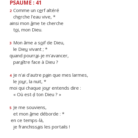
PSAUME : 41
Comme un c
e
rf altéré
2
ch
e
rche l'eau vive, *
ainsi mon
â
me te cherche
t
o
i, mon Dieu.
Mon âme a s
o
if de Dieu,
3
le Die
u
vivant ; *
quand pourr
a
i-je m'avancer,
par
a
ître face à Dieu ?
Je n'ai d'autre p
a
in que mes larmes,
4
le jo
u
r, la nuit, *
moi qui chaque jo
u
r entends dire :
« Où est-
i
l ton Dieu ? »
Je me souviens,
5
et mon
â
me déborde : *
en ce temps-là,
je franchiss
a
is les portails !