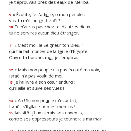
je t’éprouvais près des ea
u
x de Mériba.
« Écoute, je t’adj
u
re, ô mon peuple ;
9
vas-tu m’écout
e
r, Israël ?
Tu n’auras pas chez t
o
i d’autres dieux,
10
tu ne serviras aucun die
u
étranger.
« C’est moi, le Seigne
u
r ton Dieu, +
11
qui t’ai fait monter de la t
e
rre d’Égypte !
Ouvre ta bouche, m
o
i, je l’emplirai.
« Mais mon peuple n’a pas écout
é
ma voix,
12
Israël n’a pas voul
u
de moi.
Je l’ai livré à son cœ
u
r endurci :
13
qu’il aille et su
i
ve ses vues !
« Ah ! Si mon pe
u
ple m’écoutait,
14
Israël, s’il
a
llait sur mes chemins !
Aussitôt j’humilier
a
is ses ennemis,
15
contre ses oppresseurs je tourner
a
is ma main.