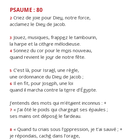
PSAUME : 80
Criez de joie pour Die
u
, notre force,
2
acclamez le Die
u
de Jacob.
Jouez, musiques, frapp
e
z le tambourin,
3
la harpe et la cith
a
re mélodieuse.
Sonnez du cor pour le m
o
is nouveau,
4
quand revient le jo
u
r de notre fête.
C’est là, pour Isra
ë
l, une règle,
5
une ordonnance du Die
u
de Jacob ;
Il en fit, pour Jos
e
ph, une loi
6
quand il marcha contre la t
e
rre d’Égypte.
J’entends des mots qui m’ét
a
ient inconnus : +
« J’ai ôté le poids qui charge
a
it ses épaules ;
7
ses mains ont dépos
é
le fardeau.
« Quand tu criais sous l’
o
ppression, je t’ai sauvé ; +
8
je répondais, cach
é
dans l’orage,