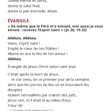
Donne mérite et vertu,
donne le salut final,
donne la joie éternelle. Amen.
ÉVANGILE
« De même que le Père m’a envoyé, moi aussi je vous
envoie : recevez l’Esprit Saint » (Jn 20, 19-23)
Alléluia. Alléluia.
Viens, Esprit Saint !
Emplis le cœur de tes fidèles !
Allume en eux le feu de ton amour !
Alléluia.
Évangile de Jésus Christ selon saint Jean
C’était après la mort de Jésus ;
le soir venu, en ce premier jour de la semaine,
alors que les portes du lieu où se trouvaient les
disciples
étaient verrouillées par crainte des Juifs,
Jésus vint, et il était là au milieu d’eux.
Il leur dit :
« La paix soit avec vous ! »