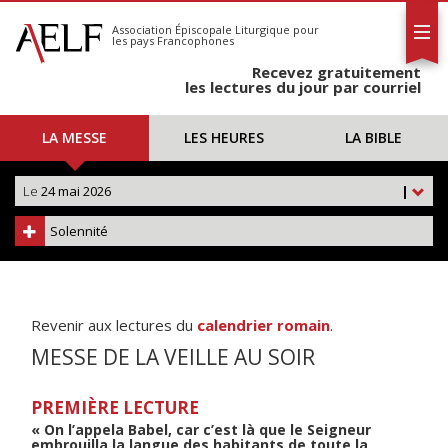
L'AELF
S'abonner
Association Épiscopale Liturgique
pour
les pays Francophones
Calendrier
Recevez gratuitement
Contact
les lectures du jour par courriel
LA MESSE
LES HEURES
LA BIBLE
Le
24 mai 2026
|
Solennité
Revenir aux lectures du
calendrier romain
.
MESSE DE LA VEILLE AU SOIR
PREMIÈRE LECTURE
« On l’appela Babel, car c’est là que le Seigneur
embrouilla la langue des habitants de toute la