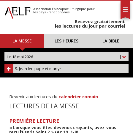
L'AELF
S'abonner
Association Épiscopale Liturgique
pour
les pays Francophones
Calendrier
Recevez gratuitement
Contact
les lectures du jour par courriel
LA MESSE
LES HEURES
LA BIBLE
Le
18 mai 2026
|
S. Jean Ier, pape et martyr
Revenir aux lectures du
calendrier romain
.
LECTURES DE LA MESSE
PREMIÈRE LECTURE
« Lorsque vous êtes devenus croyants, avez-vous
reçu l’Esprit Saint ? » (Ac 19, 1-8)