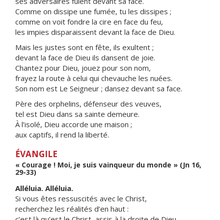
ses adversaires fuient devant sa face.
Comme on dissipe une fumée, tu les dissipes ;
comme on voit fondre la cire en face du feu,
les impies disparaissent devant la face de Dieu.
Mais les justes sont en fête, ils exultent ;
devant la face de Dieu ils dansent de joie.
Chantez pour Dieu, jouez pour son nom,
frayez la route à celui qui chevauche les nuées.
Son nom est Le Seigneur ; dansez devant sa face.
Père des orphelins, défenseur des veuves,
tel est Dieu dans sa sainte demeure.
À l’isolé, Dieu accorde une maison ;
aux captifs, il rend la liberté.
ÉVANGILE
« Courage ! Moi, je suis vainqueur du monde » (Jn 16,
29-33)
Alléluia. Alléluia.
Si vous êtes ressuscités avec le Christ,
recherchez les réalités d’en haut :
c’est là qu’est le Christ, assis à la droite de Dieu.