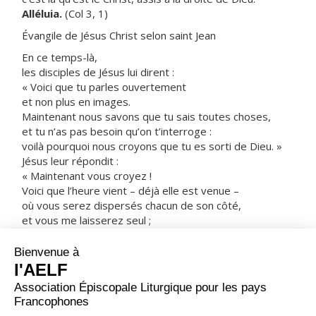
Alléluia.
(Col 3, 1)
Évangile de Jésus Christ selon saint Jean
En ce temps-là,
les disciples de Jésus lui dirent :
« Voici que tu parles ouvertement
et non plus en images.
Maintenant nous savons que tu sais toutes choses,
et tu n’as pas besoin qu’on t’interroge :
voilà pourquoi nous croyons que tu es sorti de Dieu. »
Jésus leur répondit :
« Maintenant vous croyez !
Voici que l’heure vient – déjà elle est venue –
où vous serez dispersés chacun de son côté,
et vous me laisserez seul ;
mais je ne suis pas seul,
puisque le Père est avec moi.
Je vous ai parlé ainsi,
afin qu’en moi vous ayez la paix.
Dans le monde, vous avez à souffrir,
mais courage !