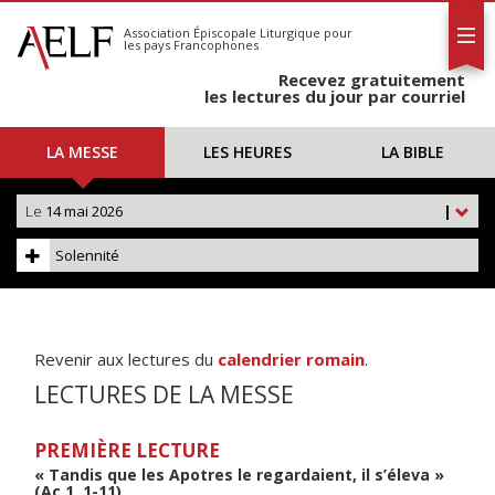
L'AELF
S'abonner
Association Épiscopale Liturgique
pour
les pays Francophones
Calendrier
Recevez gratuitement
Contact
les lectures du jour par courriel
LA MESSE
LES HEURES
LA BIBLE
Le
14 mai 2026
|
Solennité
Revenir aux lectures du
calendrier romain
.
LECTURES DE LA MESSE
PREMIÈRE LECTURE
« Tandis que les Apotres le regardaient, il s’éleva »
(Ac 1, 1-11)