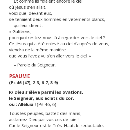
Et comme ils fixaient encore le ciel
où Jésus s’en allait,
voici que, devant eux,
se tenaient deux hommes en vêtements blancs,
qui leur dirent :
« Galiléens,
pourquoi restez-vous là à regarder vers le ciel ?
Ce Jésus qui a été enlevé au ciel d’auprès de vous,
viendra de la même manière
que vous l’avez vu s’en aller vers le ciel. »
– Parole du Seigneur.
PSAUME
(Ps 46 (47), 2-3, 6-7, 8-9)
R/ Dieu s’élève parmi les ovations,
le Seigneur, aux éclats du cor.
ou : Alléluia !
(Ps 46, 6)
Tous les peuples, battez des mains,
acclamez Dieu par vos cris de joie !
Car le Seigneur est le Très-Haut, le redoutable,