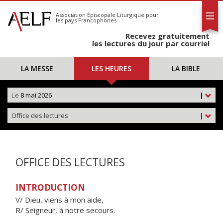
L'AELF
S'abonner
Association Épiscopale Liturgique
pour
les pays Francophones
Calendrier
Recevez gratuitement
Contact
les lectures du jour par courriel
LA MESSE
LES HEURES
LA BIBLE
Le
8 mai 2026
|
Office des lectures
|
OFFICE DES LECTURES
INTRODUCTION
V/ Dieu, viens à mon aide,
R/ Seigneur, à notre secours.