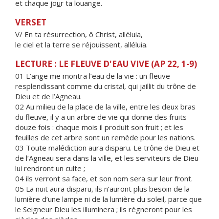
et chaque jo
u
r ta louange.
VERSET
V/ En ta résurrection, ô Christ, alléluia,
le ciel et la terre se réjouissent, alléluia.
LECTURE : LE FLEUVE D'EAU VIVE (AP 22, 1-9)
01 L’ange me montra l’eau de la vie : un fleuve
resplendissant comme du cristal, qui jaillit du trône de
Dieu et de l’Agneau.
02 Au milieu de la place de la ville, entre les deux bras
du fleuve, il y a un arbre de vie qui donne des fruits
douze fois : chaque mois il produit son fruit ; et les
feuilles de cet arbre sont un remède pour les nations.
03 Toute malédiction aura disparu. Le trône de Dieu et
de l’Agneau sera dans la ville, et les serviteurs de Dieu
lui rendront un culte ;
04 ils verront sa face, et son nom sera sur leur front.
05 La nuit aura disparu, ils n’auront plus besoin de la
lumière d’une lampe ni de la lumière du soleil, parce que
le Seigneur Dieu les illuminera ; ils régneront pour les