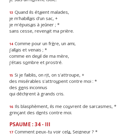
Quand ils ét
a
ient malades,
13
je m'habill
a
is d'un sac, +
je m'épuis
a
is à jeûner ; *
sans cesse, reven
a
it ma prière.
Comme pour un fr
è
re, un ami,
14
j'all
a
is et venais ; *
comme en de
u
il de ma mère,
j'étais s
o
mbre et prostré.
Si je faiblis, on r
i
t, on s'attroupe, +
15
des misérables s'attro
u
pent contre moi : *
des g
e
ns inconnus
qui déch
i
rent à grands cris.
Ils blasphèment, ils me co
u
vrent de sarcasmes, *
16
grinçant des d
e
nts contre moi.
PSAUME : 34 - III
Comment peux-tu voir cel
a
, Seigneur ? *
17