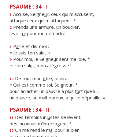
PSAUME : 34 - I
Accuse, Seigne
u
r, ceux qui m'accusent,
1
attaque ce
u
x qui m'attaquent. *
Prends une arm
u
re, un bouclier,
2
lève-t
o
i pour me défendre.
P
a
rle et dis-moi :
3
« Je su
i
s ton salut. »
Pour moi, le Seigne
u
r sera ma joie, *
9
et son sal
u
t, mon allégresse !
De tout mon
ê
tre, je dirai :
10
« Qui est comme t
o
i, Seigneur, *
pour arracher un pauvre à plus f
o
rt que lui,
un pauvre, un malheureux, à qu
i
le dépouille. »
PSAUME : 34 - II
Des témoins inj
u
stes se lèvent,
11
des inconn
u
s m'interrogent. *
On me rend le m
a
l pour le bien :
12
je suis un h
o
mme isolé.