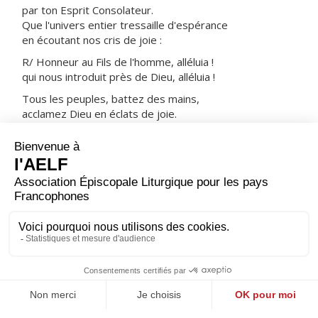
par ton Esprit Consolateur.
Que l'univers entier tressaille d'espérance
en écoutant nos cris de joie :
R/ Honneur au Fils de l'homme, alléluia !
qui nous introduit près de Dieu, alléluia !
Tous les peuples, battez des mains,
acclamez Dieu en éclats de joie.
Dieu monte parmi l'acclamation,
le Seigneur, aux éclats du cor.
ORAISON
Nous t'en prions, Dieu tout-puissant, conforme notre
cœur à la vérité du mystère pascal que nous célébrons
dans la joie : qu'il nous protège par sa force et nous
apporte le salut.