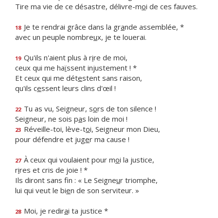
Tire ma vie de ce désastre, délivre-m
o
i de ces fauves.
Je te rendrai grâce dans la gr
a
nde assemblée, *
18
avec un peuple nombre
u
x, je te louerai.
Qu'ils n'aient plus à r
i
re de moi,
19
ceux qui me ha
ï
ssent injustement ! *
Et ceux qui me dét
e
stent sans raison,
qu'ils c
e
ssent leurs clins d'œil !
Tu as vu, Seigneur, s
o
rs de ton silence !
22
Seigneur, ne sois p
a
s loin de moi !
Réveille-toi, lève-t
o
i, Seigneur mon Dieu,
23
pour défendre et jug
e
r ma cause !
À ceux qui voulaient pour m
o
i la justice,
27
r
i
res et cris de joie ! *
Ils diront sans fin : « Le Seigne
u
r triomphe,
lui qui veut le bi
e
n de son serviteur. »
Moi, je redir
a
i ta justice *
28