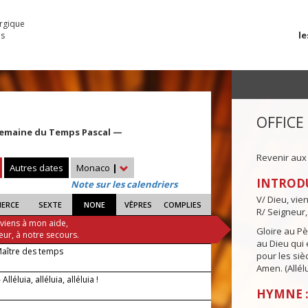
urgique
le
es
OFFICE
Semaine du Temps Pascal —
Revenir aux
Autres dates
Monaco
|
INTROD
Note sur les calendriers
V/ Dieu, vie
IERCE
SEXTE
NONE
VÊPRES
COMPLIES
R/ Seigneur,
 viens à mon aide,
Gloire au Pèr
eur, à notre secours.
au Dieu qui e
Maître des temps
pour les siè
Amen. (Allélu
lléluia, alléluia, alléluia !
HYMNE :