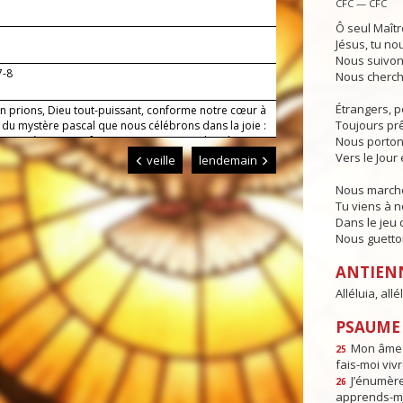
CFC — CFC
Ô seul Maîtr
Jésus, tu no
Nous suivon
7-8
Nous cherch
Étrangers, p
en prions, Dieu tout-puissant, conforme notre cœur à
Toujours prêt
é du mystère pascal que nous célébrons dans la joie :
us protège par sa force et nous apporte le salut.
Nous porton
Vers le Jour 
veille
lendemain
Nous marcho
Tu viens à 
Dans le jeu d
Nous guettons
ANTIEN
Alléluia, allél
PSAUME :
Mon âme e
25
fais-moi vivr
J’énumèr
26
apprends-m