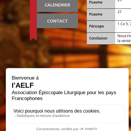
Psaume
CALENDRIER
27
Psaume
CONTACT
1 Co 5, 
Péricope
Nous t’
Conclusion
la vérit
qu’il no