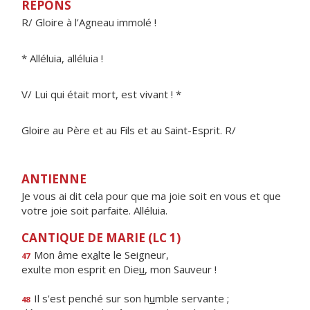
RÉPONS
R/ Gloire à l’Agneau immolé !
* Alléluia, alléluia !
V/ Lui qui était mort, est vivant ! *
Gloire au Père et au Fils et au Saint-Esprit. R/
ANTIENNE
Je vous ai dit cela pour que ma joie soit en vous et que
votre joie soit parfaite. Alléluia.
CANTIQUE DE MARIE (LC 1)
Mon âme ex
a
lte le Seigneur,
47
exulte mon esprit en Die
u
, mon Sauveur !
Il s'est penché sur son h
u
mble servante ;
48