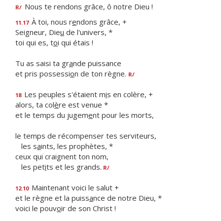
Nous te rendons grâce, ô notre Dieu !
R/
À toi, nous r
e
ndons grâce, +
11.17
Seigneur, Die
u
de l'univers, *
toi qui es, t
o
i qui étais !
Tu as saisi ta gr
a
nde puissance
et pris possessi
o
n de ton règne.
R/
Les peuples s'étaient m
i
s en colère, +
18
alors, ta col
è
re est venue *
et le temps du jugem
e
nt pour les morts,
le temps de récompenser tes serviteurs,
les s
a
ints, les prophètes, *
ceux qui craignent ton nom,
les pet
i
ts et les grands.
R/
Maintenant voici le salut +
12.10
et le règne et la puiss
a
nce de notre Dieu, *
voici le pouv
o
ir de son Christ !