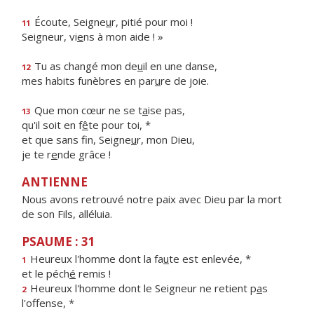
Écoute, Seigne
u
r, pitié pour moi !
11
Seigneur, vi
e
ns à mon aide ! »
Tu as changé mon de
u
il en une danse,
12
mes habits funèbres en par
u
re de joie.
Que mon cœur ne se t
a
ise pas,
13
qu'il soit en f
ê
te pour toi, *
et que sans fin, Seigne
u
r, mon Dieu,
je te r
e
nde grâce !
ANTIENNE
Nous avons retrouvé notre paix avec Dieu par la mort
de son Fils, alléluia.
PSAUME : 31
Heureux l'homme dont la fa
u
te est enlevée, *
1
et le péch
é
remis !
Heureux l'homme dont le Seigneur ne retient p
a
s
2
l'offense, *