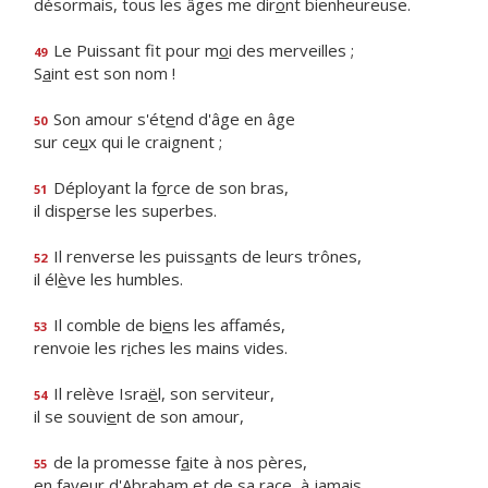
désormais, tous les âges me dir
o
nt bienheureuse.
Le Puissant fit pour m
o
i des merveilles ;
49
S
a
int est son nom !
Son amour s'ét
e
nd d'âge en âge
50
sur ce
u
x qui le craignent ;
Déployant la f
o
rce de son bras,
51
il disp
e
rse les superbes.
Il renverse les puiss
a
nts de leurs trônes,
52
il él
è
ve les humbles.
Il comble de bi
e
ns les affamés,
53
renvoie les r
i
ches les mains vides.
Il relève Isra
ë
l, son serviteur,
54
il se souvi
e
nt de son amour,
de la promesse f
a
ite à nos pères,
55
en faveur d'Abraham et de sa r
a
ce, à jamais.