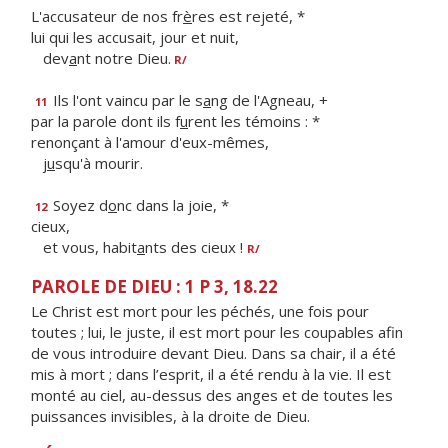
L'accusateur de nos fr
è
res est rejeté, *
lui qui les accusait, jour et nuit,
dev
a
nt notre Dieu.
R/
Ils l'ont vaincu par le s
a
ng de l'Agneau, +
11
par la parole dont ils f
u
rent les témoins : *
renonçant à l'amour d'eux-mêmes,
j
u
squ'à mourir.
Soyez d
o
nc dans la joie, *
12
cieux,
et vous, habit
a
nts des cieux !
R/
PAROLE DE DIEU : 1 P 3, 18.22
Le Christ est mort pour les péchés, une fois pour
toutes ; lui, le juste, il est mort pour les coupables afin
de vous introduire devant Dieu. Dans sa chair, il a été
mis à mort ; dans l’esprit, il a été rendu à la vie. Il est
monté au ciel, au-dessus des anges et de toutes les
puissances invisibles, à la droite de Dieu.