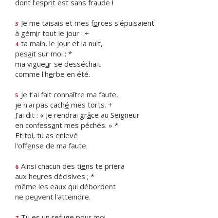
dont l'espr
i
t est sans fraude !
Je me taisais et mes f
o
rces s'épuisaient
3
à gém
i
r tout le jour : +
ta main, le jo
u
r et la nuit,
4
pes
a
it sur moi ; *
ma vigue
u
r se desséchait
comme l'h
e
rbe en été.
Je t'ai fait conn
a
ître ma faute,
5
je n'ai pas cach
é
mes torts. +
J'ai dit : « Je rendrai gr
â
ce au Seigneur
en confess
a
nt mes péchés. » *
Et t
o
i, tu as enlevé
l'off
e
nse de ma faute.
Ainsi chacun des ti
e
ns te priera
6
aux he
u
res décisives ; *
même les ea
u
x qui débordent
ne pe
u
vent l'atteindre.
Tu es un ref
u
ge pour moi,
7