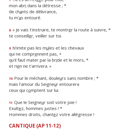
mon abr
i
dans la détresse ; *
de ch
a
nts de délivrance,
tu m'
a
s entouré.
« Je vais t'instruire, te montr
e
r la route à suivre, *
8
te conseill
e
r, veiller sur toi.
N'imite pas les m
u
les et les chevaux
9
qui ne compr
e
nnent pas, +
qu'il faut mater par la br
i
de et le mors, *
et ri
e
n ne t'arrivera. »
Pour le méchant, doule
u
rs sans nombre ; *
10
mais l'amour du Seigne
u
r entourera
ceux qui c
o
mptent sur lui.
Que le Seigne
u
r soit votre joie !
11
Exult
e
z, hommes justes ! *
Hommes droits, chant
e
z votre allégresse !
CANTIQUE (AP 11-12)