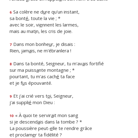
Sa colère ne d
u
re qu'un instant,
6
sa bont
é
, toute la vie ; *
avec le soir, vi
e
nnent les larmes,
mais au mat
i
n, les cris de joie.
Dans mon bonhe
u
r, je disais :
7
Rien, jam
a
is, ne m'ébranlera !
Dans ta bonté, Seigneur, tu m'av
a
is fortifié
8
sur ma puiss
a
nte montagne ; *
pourtant, tu m'as cach
é
ta face
et je f
u
s épouvanté.
Et j'ai crié vers t
o
i, Seigneur,
9
j'ai suppli
é
mon Dieu :
« À quoi te servir
a
it mon sang
10
si je descend
a
is dans la tombe ? *
La poussière peut-
e
lle te rendre grâce
et proclam
e
r ta fidélité ?