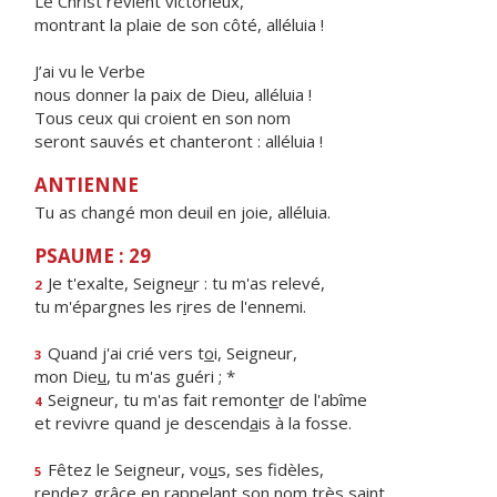
Le Christ revient victorieux,
montrant la plaie de son côté, alléluia !
J’ai vu le Verbe
nous donner la paix de Dieu, alléluia !
Tous ceux qui croient en son nom
seront sauvés et chanteront : alléluia !
ANTIENNE
Tu as changé mon deuil en joie, alléluia.
PSAUME : 29
Je t'exalte, Seigne
u
r : tu m'as relevé,
2
tu m'épargnes les r
i
res de l'ennemi.
Quand j'ai crié vers t
o
i, Seigneur,
3
mon Die
u
, tu m'as guéri ; *
Seigneur, tu m'as fait remont
e
r de l'abîme
4
et revivre quand je descend
a
is à la fosse.
Fêtez le Seigneur, vo
u
s, ses fidèles,
5
rendez grâce en rappel
a
nt son nom très saint.