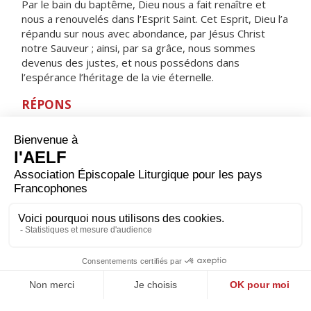
Par le bain du baptême, Dieu nous a fait renaître et
nous a renouvelés dans l’Esprit Saint. Cet Esprit, Dieu l’a
répandu sur nous avec abondance, par Jésus Christ
notre Sauveur ; ainsi, par sa grâce, nous sommes
devenus des justes, et nous possédons dans
l’espérance l’héritage de la vie éternelle.
RÉPONS
V/ Les disciples furent remplis de joie, alléluia,
à la vue du Seigneur, alléluia.
ORAISON
Dieu qui nous as sanctifiés et qui nous as donné le
bonheur quand nous étions pécheurs et malheureux,
prends soin de tes dons, prends soin de ton œuvre : à
ceux que tu as justifiés par la foi, accorde la force de
persévérer.