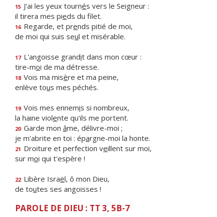
J'ai les yeux tourn
é
s vers le Seigneur :
15
il tirera mes pi
e
ds du filet.
Regarde, et pr
e
nds pitié de moi,
16
de moi qui suis se
u
l et misérable.
L'angoisse grand
i
t dans mon cœur :
17
tire-m
o
i de ma détresse.
Vois ma mis
è
re et ma peine,
18
enlève to
u
s mes péchés.
Vois mes ennem
i
s si nombreux,
19
la haine viol
e
nte qu'ils me portent.
Garde mon
â
me, délivre-moi ;
20
je m'abrite en toi : ép
a
rgne-moi la honte.
Droiture et perfection v
e
illent sur moi,
21
sur m
o
i qui t'espère !
Libère Isra
ë
l, ô mon Dieu,
22
de to
u
tes ses angoisses !
PAROLE DE DIEU : TT 3, 5B-7