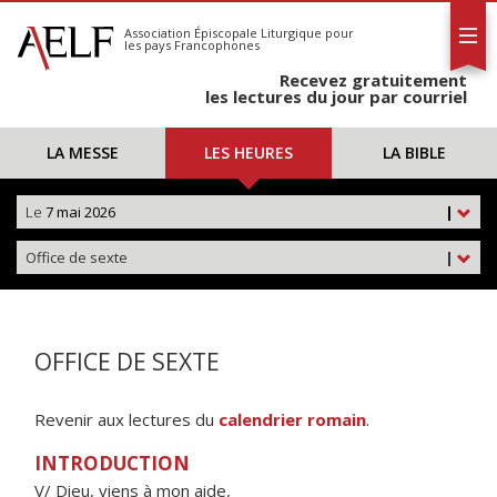
L'AELF
S'abonner
Association Épiscopale Liturgique
pour
les pays Francophones
Calendrier
Recevez gratuitement
Contact
les lectures du jour par courriel
LA MESSE
LES HEURES
LA BIBLE
Le
7 mai 2026
|
Office de sexte
|
OFFICE DE SEXTE
Revenir aux lectures du
calendrier romain
.
INTRODUCTION
V/ Dieu, viens à mon aide,