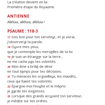
La création devient en lui
Première étape du Royaume.
ANTIENNE
Alléluia, alléluia, alléluia !
PSAUME : 118-3
Sois bon pour ton servite
u
r, et je vivrai,
17
j’observer
a
i ta parole.
O
u
vre mes yeux,
18
que je contemple les merv
e
illes de ta loi.
Je suis un étrang
e
r sur la terre ;
19
ne me cache p
a
s tes volontés.
Mon âme a brûl
é
de désir
20
en tout t
e
mps pour tes décisions.
Tu menaces les orgueille
u
x, les maudits,
21
ceux qui fu
i
ent tes volontés.
Épargne-moi l’ins
u
lte et le mépris :
22
je g
a
rde tes exigences.
Lorsque des grands acc
u
sent ton serviteur,
23
je méd
i
te sur tes ordres.