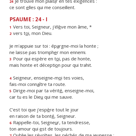
Je trouve mon plais
i
r en tes exigences :
24
ce sont
e
lles qui me conseillent.
PSAUME : 24 - I
Vers toi, Seigneur, j'él
è
ve mon âme, *
1
vers t
o
i, mon Dieu.
2
Je m'appuie sur toi : ép
a
rgne-moi la honte ;
ne laisse pas triomph
e
r mon ennemi.
Pour qui espère en t
o
i, pas de honte,
3
mais honte et décepti
o
n pour qui trahit.
Seigneur, enseigne-m
o
i tes voies,
4
fais-moi conn
a
ître ta route.
Dirige-moi par ta vérit
é
, enseigne-moi,
5
car tu es le Die
u
qui me sauve.
C'est toi que j'esp
è
re tout le jour
en raison de ta bont
é
, Seigneur.
Rappelle-toi, Seigne
u
r, ta tendresse,
6
ton amour qui
e
st de toujours.
Oublie les révoltes, les péch
é
s de ma jeunesse ;
7