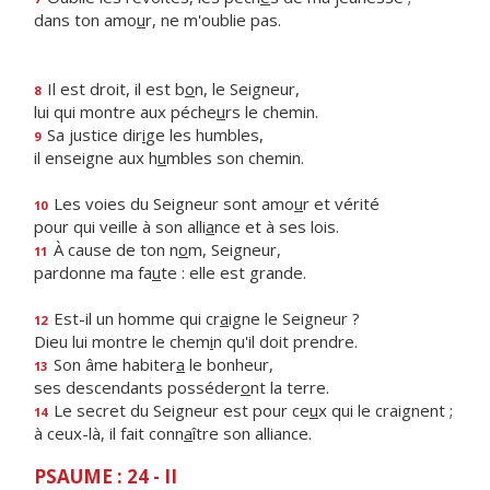
dans ton amo
u
r, ne m'oublie pas.
Il est droit, il est b
o
n, le Seigneur,
8
lui qui montre aux péche
u
rs le chemin.
Sa justice dir
i
ge les humbles,
9
il enseigne aux h
u
mbles son chemin.
Les voies du Seigneur sont amo
u
r et vérité
10
pour qui veille à son alli
a
nce et à ses lois.
À cause de ton n
o
m, Seigneur,
11
pardonne ma fa
u
te : elle est grande.
Est-il un homme qui cr
a
igne le Seigneur ?
12
Dieu lui montre le chem
i
n qu'il doit prendre.
Son âme habiter
a
le bonheur,
13
ses descendants posséder
o
nt la terre.
Le secret du Seigneur est pour ce
u
x qui le craignent ;
14
à ceux-là, il fait conn
a
ître son alliance.
PSAUME : 24 - II