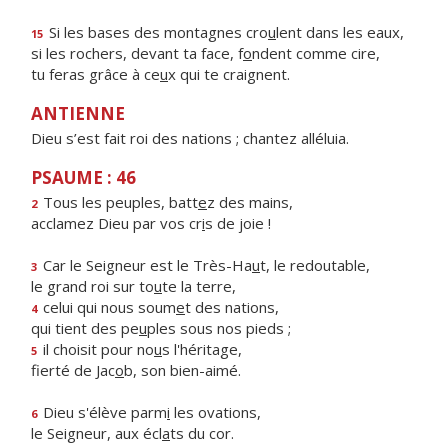
Si les bases des montagnes cro
u
lent dans les eaux,
15
si les rochers, devant ta face, f
o
ndent comme cire,
tu feras grâce à ce
u
x qui te craignent.
ANTIENNE
Dieu s’est fait roi des nations ; chantez alléluia.
PSAUME : 46
Tous les peuples, batt
e
z des mains,
2
acclamez Dieu par vos cr
i
s de joie !
Car le Seigneur est le Très-Ha
u
t, le redoutable,
3
le grand roi sur to
u
te la terre,
celui qui nous soum
e
t des nations,
4
qui tient des pe
u
ples sous nos pieds ;
il choisit pour no
u
s l'héritage,
5
fierté de Jac
o
b, son bien-aimé.
Dieu s'élève parm
i
les ovations,
6
le Seigneur, aux écl
a
ts du cor.