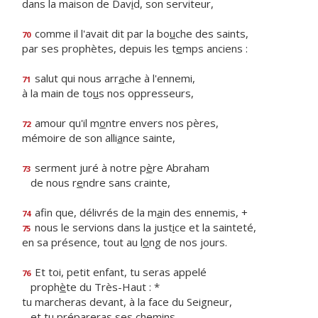
dans la maison de Dav
i
d, son serviteur,
comme il l'avait dit par la bo
u
che des saints,
70
par ses prophètes, depuis les t
e
mps anciens :
salut qui nous arr
a
che à l'ennemi,
71
à la main de to
u
s nos oppresseurs,
amour qu'il m
o
ntre envers nos pères,
72
mémoire de son alli
a
nce sainte,
serment juré à notre p
è
re Abraham
73
de nous r
e
ndre sans crainte,
afin que, délivrés de la m
a
in des ennemis, +
74
nous le servions dans la just
i
ce et la sainteté,
75
en sa présence, tout au l
o
ng de nos jours.
Et toi, petit enfant, tu seras appelé
76
proph
è
te du Très-Haut : *
tu marcheras devant, à la face du Seigneur,
et tu préparer
a
s ses chemins