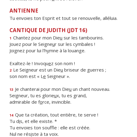
ANTIENNE
Tu envoies ton Esprit et tout se renouvelle, alléluia.
CANTIQUE DE JUDITH (JDT 16)
Chantez pour mon Die
u
sur les tambourins.
1
Jouez pour le Seigne
u
r sur les cymbales !
Joignez pour lui l'h
y
mne à la louange.
Exaltez-le ! Invoqu
e
z son nom !
Le Seigneur est un Die
u
briseur de guerres ;
2
son nom est « L
e
Seigneur ».
Je chanterai pour mon Die
u
un chant nouveau.
13
Seigneur, tu es glorie
u
x, tu es grand,
admirable de f
o
rce, invincible.
Que ta création, tout entière, te serve !
14
Tu d
i
s, et elle existe. *
Tu envoies ton souffle : elle est créée.
Nul ne rés
i
ste à ta voix.