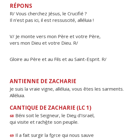
RÉPONS
R/ Vous cherchez Jésus, le Crucifié ?
Il n’est pas ici, il est ressuscité, alléluia !
V/ Je monte vers mon Père et votre Père,
vers mon Dieu et votre Dieu. R/
Gloire au Père et au Fils et au Saint-Esprit. R/
ANTIENNE DE ZACHARIE
Je suis la vraie vigne, alléluia, vous êtes les sarments.
Alléluia.
CANTIQUE DE ZACHARIE (LC 1)
Béni soit le Seigneur, le Die
u
d'Israël,
68
qui visite et rach
è
te son peuple.
Il a fait surgir la f
o
rce qui nous sauve
69