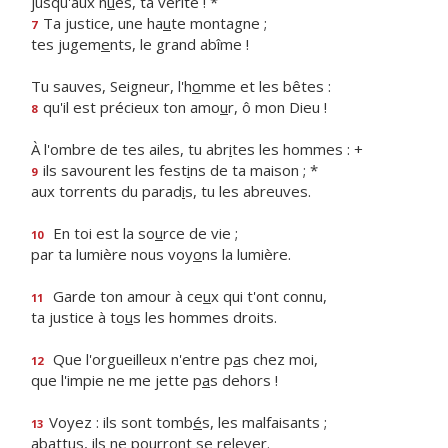
jusqu'aux n
u
es, ta vérité ! *
Ta justice, une ha
u
te montagne ;
7
tes jugem
e
nts, le grand abîme !
Tu sauves, Seigneur, l'h
o
mme et les bêtes :
qu'il est précieux ton amo
u
r, ô mon Dieu !
8
À l'ombre de tes ailes, tu abr
i
tes les hommes : +
ils savourent les fest
i
ns de ta maison ; *
9
aux torrents du parad
i
s, tu les abreuves.
En toi est la so
u
rce de vie ;
10
par ta lumière nous voy
o
ns la lumière.
Garde ton amour à ce
u
x qui t'ont connu,
11
ta justice à to
u
s les hommes droits.
Que l'orgueilleux n'entre p
a
s chez moi,
12
que l'impie ne me jette p
a
s dehors !
Voyez : ils sont tomb
é
s, les malfaisants ;
13
abattus, ils ne pourr
o
nt se relever.