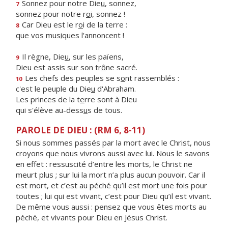
Sonnez pour notre Die
u
, sonnez,
7
sonnez pour notre r
o
i, sonnez !
Car Dieu est le r
o
i de la terre :
8
que vos mus
i
ques l'annoncent !
Il règne, Die
u
, sur les païens,
9
Dieu est assis sur son tr
ô
ne sacré.
Les chefs des peuples se s
o
nt rassemblés :
10
c'est le peuple du Die
u
d'Abraham.
Les princes de la t
e
rre sont à Dieu
qui s'élève au-dess
u
s de tous.
PAROLE DE DIEU : (RM 6, 8-11)
Si nous sommes passés par la mort avec le Christ, nous
croyons que nous vivrons aussi avec lui. Nous le savons
en effet : ressuscité d’entre les morts, le Christ ne
meurt plus ; sur lui la mort n’a plus aucun pouvoir. Car il
est mort, et c’est au péché qu’il est mort une fois pour
toutes ; lui qui est vivant, c’est pour Dieu qu’il est vivant.
De même vous aussi : pensez que vous êtes morts au
péché, et vivants pour Dieu en Jésus Christ.