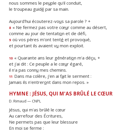
nous sommes le pe
u
ple qu'il conduit,
le troupeau guid
é
par sa main.
Aujourd'hui écouterez-vo
u
s sa parole ? +
« Ne fermez pas votre cœ
u
r comme au désert,
8
comme au jour de tentati
o
n et de défi,
où vos pères m'ont tent
é
et provoqué,
9
et pourtant ils avaient v
u
mon exploit.
« Quarante ans leur générati
o
n m'a déçu, +
10
et j'ai dit : Ce peuple a le cœ
u
r égaré,
il n'a pas conn
u
mes chemins.
Dans ma colère, j'en ai f
a
it le serment :
11
Jamais ils n'entrer
o
nt dans mon repos. »
HYMNE : JÉSUS, QUI M'AS BRÛLÉ LE CŒUR
D. Rimaud — CNPL
Jésus, qui m'as brûlé le cœur
Au carrefour des Écritures,
Ne permets pas que leur blessure
En moi se ferme :