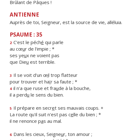
Brûlant de Pâques !
ANTIENNE
Auprès de toi, Seigneur, est la source de vie, alléluia.
PSAUME : 35
C'est le péch
é
qui parle
2
au cœ
u
r de l'impie ; *
ses ye
u
x ne voient pas
que Die
u
est terrible.
Il se voit d'un œ
i
l trop flatteur
3
pour trouver et ha
ï
r sa faute ; *
il n'a que ruse et fra
u
de à la bouche,
4
il a perd
u
le sens du bien.
Il prépare en secr
e
t ses mauvais coups. +
5
La route qu'il suit n'est pas c
e
lle du bien ; *
il ne renonce p
a
s au mal.
Dans les cieux, Seigne
u
r, ton amour ;
6