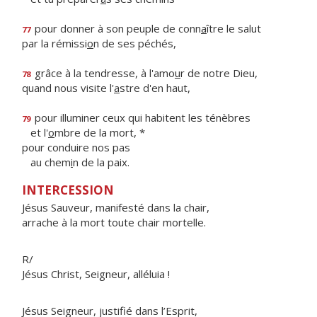
pour donner à son peuple de conn
a
ître le salut
77
par la rémissi
o
n de ses péchés,
grâce à la tendresse, à l'amo
u
r de notre Dieu,
78
quand nous visite l'
a
stre d'en haut,
pour illuminer ceux qui habitent les ténèbres
79
et l'
o
mbre de la mort, *
pour conduire nos pas
au chem
i
n de la paix.
INTERCESSION
Jésus Sauveur, manifesté dans la chair,
arrache à la mort toute chair mortelle.
R/
Jésus Christ, Seigneur, alléluia !
Jésus Seigneur, justifié dans l’Esprit,