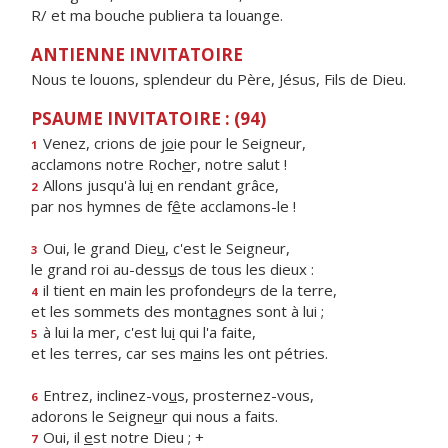
R/ et ma bouche publiera ta louange.
ANTIENNE INVITATOIRE
Nous te louons, splendeur du Père, Jésus, Fils de Dieu.
PSAUME INVITATOIRE : (94)
Venez, crions de j
o
ie pour le Seigneur,
1
acclamons notre Roch
e
r, notre salut !
Allons jusqu'à lu
i
en rendant grâce,
2
par nos hymnes de f
ê
te acclamons-le !
Oui, le grand Die
u
, c'est le Seigneur,
3
le grand roi au-dess
u
s de tous les dieux :
il tient en main les profonde
u
rs de la terre,
4
et les sommets des mont
a
gnes sont à lui ;
à lui la mer, c'est lu
i
qui l'a faite,
5
et les terres, car ses m
a
ins les ont pétries.
Entrez, inclinez-vo
u
s, prosternez-vous,
6
adorons le Seigne
u
r qui nous a faits.
Oui, il
e
st notre Dieu ; +
7