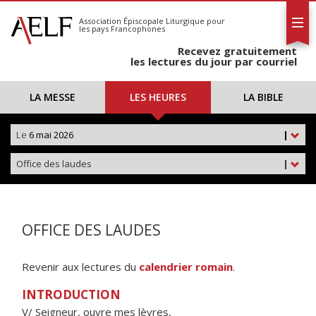
L'AELF
S'abonner
Association Épiscopale Liturgique
pour
les pays Francophones
Calendrier
Recevez gratuitement
Contact
les lectures du jour par courriel
LA MESSE
LES HEURES
LA BIBLE
Le
6 mai 2026
|
Office des laudes
|
OFFICE DES LAUDES
Revenir aux lectures du
calendrier romain
.
INTRODUCTION
V/ Seigneur, ouvre mes lèvres,