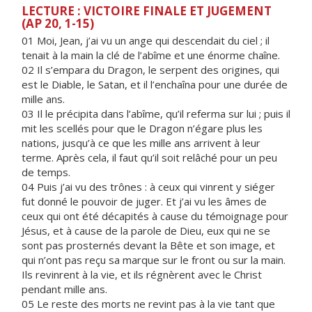
LECTURE : VICTOIRE FINALE ET JUGEMENT
(AP 20, 1-15)
01
Moi, Jean,
j’ai vu un ange qui descendait du ciel ; il
tenait à la main la clé de l’abîme et une énorme chaîne.
02 Il s’empara du Dragon, le serpent des origines, qui
est le Diable, le Satan, et il l’enchaîna pour une durée de
mille ans.
03 Il le précipita dans l’abîme, qu’il referma sur lui ; puis il
mit les scellés pour que le Dragon n’égare plus les
nations, jusqu’à ce que les mille ans arrivent à leur
terme. Après cela, il faut qu’il soit relâché pour un peu
de temps.
04 Puis j’ai vu des trônes : à ceux qui vinrent y siéger
fut donné le pouvoir de juger. Et j’ai vu les âmes de
ceux qui ont été décapités à cause du témoignage pour
Jésus, et à cause de la parole de Dieu, eux qui ne se
sont pas prosternés devant la Bête et son image, et
qui n’ont pas reçu sa marque sur le front ou sur la main.
Ils revinrent à la vie, et ils régnèrent avec le Christ
pendant mille ans.
05 Le reste des morts ne revint pas à la vie tant que