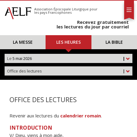
L'AELF
S'abonner
Association Épiscopale Liturgique
pour
les pays Francophones
Calendrier
Recevez gratuitement
Contact
les lectures du jour par courriel
LA MESSE
LES HEURES
LA BIBLE
Le
5 mai 2026
|
Office des lectures
|
OFFICE DES LECTURES
Revenir aux lectures du
calendrier romain
.
INTRODUCTION
V/ Dieu, viens à mon aide,