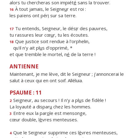
alors tu chercheras son impiét
é
sans la trouver.
À tout jamais, le Seigne
u
r est roi :
16
les païens ont pér
i
sur sa terre.
Tu entends, Seigneur, le dés
i
r des pauvres,
17
tu rassures leur cœ
u
r, tu les écoutes.
Que justice soit rendue à l'orphelin,
18
qu'il n'y ait pl
u
s d'opprimé, *
et que tremble le mortel, n
é
de la terre !
ANTIENNE
Maintenant, je me lève, dit le Seigneur ; j'annoncerai le
salut à ceux qui en ont soif. Alléluia.
PSAUME : 11
Seigneur, au secours ! Il n'y a pl
u
s de fidèle !
2
La loyauté a dispar
u
chez les hommes.
Entre eux la par
o
le est mensonge,
3
cœur double, l
è
vres menteuses.
Que le Seigneur supprime ces l
è
vres menteuses,
4