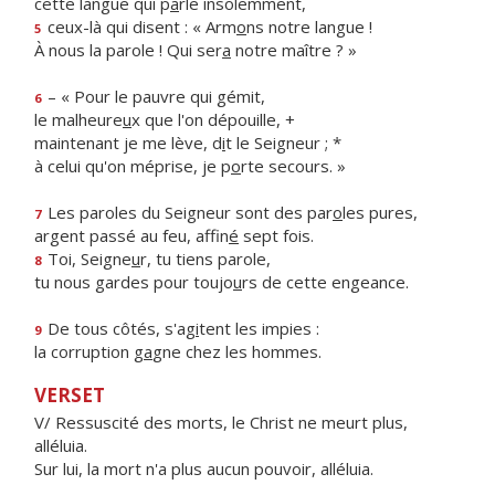
cette langue qui p
a
rle insolemment,
ceux-là qui disent : « Arm
o
ns notre langue !
5
À nous la parole ! Qui ser
a
notre maître ? »
– « Pour le pauvre qui gémit,
6
le malheure
u
x que l'on dépouille, +
maintenant je me lève, d
i
t le Seigneur ; *
à celui qu'on méprise, je p
o
rte secours. »
Les paroles du Seigneur sont des par
o
les pures,
7
argent passé au feu, affin
é
sept fois.
Toi, Seigne
u
r, tu tiens parole,
8
tu nous gardes pour toujo
u
rs de cette engeance.
De tous côtés, s'ag
i
tent les impies :
9
la corruption g
a
gne chez les hommes.
VERSET
V/ Ressuscité des morts, le Christ ne meurt plus,
alléluia.
Sur lui, la mort n'a plus aucun pouvoir, alléluia.