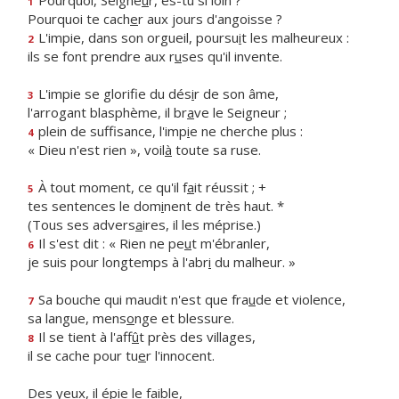
Pourquoi, Seigne
u
r, es-tu si loin ?
1
Pourquoi te cach
e
r aux jours d'angoisse ?
L'impie, dans son orgueil, poursu
i
t les malheureux :
2
ils se font prendre aux r
u
ses qu'il invente.
L'impie se glorifie du dés
i
r de son âme,
3
l'arrogant blasphème, il br
a
ve le Seigneur ;
plein de suffisance, l'imp
i
e ne cherche plus :
4
« Dieu n'est rien », voil
à
toute sa ruse.
À tout moment, ce qu'il f
a
it réussit ; +
5
tes sentences le dom
i
nent de très haut. *
(Tous ses advers
a
ires, il les méprise.)
Il s'est dit : « Rien ne pe
u
t m'ébranler,
6
je suis pour longtemps à l'abr
i
du malheur. »
Sa bouche qui maudit n'est que fra
u
de et violence,
7
sa langue, mens
o
nge et blessure.
Il se tient à l'aff
û
t près des villages,
8
il se cache pour tu
e
r l'innocent.
Des yeux, il ép
i
e le faible,