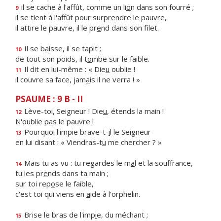
il se cache à l'affût, comme un li
o
n dans son fourré ;
9
il se tient à l'affût pour surpr
e
ndre le pauvre,
il attire le pauvre, il le pr
e
nd dans son filet.
Il se b
a
isse, il se tapit ;
10
de tout son poids, il t
o
mbe sur le faible.
Il dit en lui-même : « Die
u
oublie !
11
il couvre sa face, jam
a
is il ne verra ! »
PSAUME : 9 B - II
Lève-toi, Seigneur ! Die
u
, étends la main !
12
N'oublie p
a
s le pauvre !
Pourquoi l'impie brave-t-
i
l le Seigneur
13
en lui disant : « Viendras-t
u
me chercher ? »
Mais tu as vu : tu regardes le m
a
l et la souffrance,
14
tu les pr
e
nds dans ta main ;
sur toi rep
o
se le faible,
c'est toi qui viens en
a
ide à l'orphelin.
Brise le bras de l'imp
i
e, du méchant ;
15