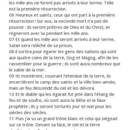
les mille ans ne furent pas arrivés à leur terme. Telle
est la première résurrection.
06 Heureux et saints, ceux qui ont part à la première
résurrection ! Sur eux, la seconde mort n’a pas de
pouvoir : ils seront prêtres de Dieu et du Christ, et
régneront avec lui pendant les mille ans.
07 Et quand les mille ans seront arrivés à leur terme,
Satan sera relâché de sa prison,
08 il sortira pour égarer les gens des nations qui sont
aux quatre coins de la terre, Gog et Magog, afin de les
rassembler pour la guerre ; ils sont aussi nombreux que
le sable de la mer.
09 Ils montèrent, couvrant l’étendue de la terre, ils
encerclèrent le camp des saints et la Ville bien-aimée,
mais un feu descendit du ciel et les dévora.
10 Et le diable qui les égarait fut jeté dans l’étang de
feu et de soufre, où sont aussi la Bête et le faux
prophète ; ils y seront torturés jour et nuit pour les
siècles des siècles.
11 Puis j’ai vu un grand trône blanc et celui qui siégeait
sur ce trône. Devant sa face, le ciel et la terre