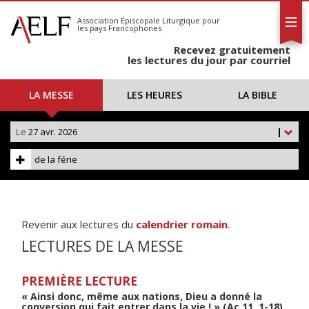
L'AELF
S'abonner
Association Épiscopale Liturgique
pour
les pays Francophones
Calendrier
Recevez gratuitement
Contact
les lectures du jour par courriel
LA MESSE
LES HEURES
LA BIBLE
Le
27 avr. 2026
|
de la férie
Revenir aux lectures du
calendrier romain
.
LECTURES DE LA MESSE
PREMIÈRE LECTURE
« Ainsi donc, même aux nations, Dieu a donné la
conversion qui fait entrer dans la vie ! » (Ac 11, 1-18)