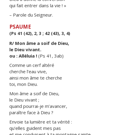
qui fait entrer dans la vie ! »
– Parole du Seigneur.
PSAUME
(Ps 41 (42), 2, 3 ; 42 (43), 3, 4)
R/ Mon âme a soif de Dieu,
le Dieu vivant.
ou : Alléluia !
(Ps 41, 3ab)
Comme un cerf altéré
cherche l’eau vive,
ainsi mon âme te cherche
toi, mon Dieu.
Mon âme a soif de Dieu,
le Dieu vivant ;
quand pourrai-je m’avancer,
paraître face à Dieu ?
Envoie ta lumière et ta vérité :
qu’elles guident mes pas
et me conduisent à ta montagne sainte,