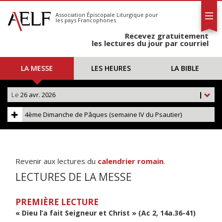
L'AELF
S'abonner
Association Épiscopale Liturgique
pour
les pays Francophones
Calendrier
Recevez gratuitement
Contact
les lectures du jour par courriel
LA MESSE
LES HEURES
LA BIBLE
Le
26 avr. 2026
|
4ème Dimanche de Pâques (semaine IV du Psautier)
Revenir aux lectures du
calendrier romain
.
LECTURES DE LA MESSE
PREMIÈRE LECTURE
« Dieu l’a fait Seigneur et Christ » (Ac 2, 14a.36-41)