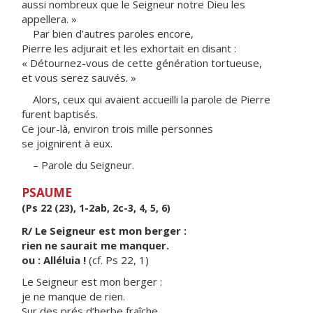
aussi nombreux que le Seigneur notre Dieu les
appellera. »
Par bien d’autres paroles encore,
Pierre les adjurait et les exhortait en disant :
« Détournez-vous de cette génération tortueuse,
et vous serez sauvés. »
Alors, ceux qui avaient accueilli la parole de Pierre
furent baptisés.
Ce jour-là, environ trois mille personnes
se joignirent à eux.
– Parole du Seigneur.
PSAUME
(Ps 22 (23), 1-2ab, 2c-3, 4, 5, 6)
R/ Le Seigneur est mon berger :
rien ne saurait me manquer.
ou : Alléluia !
(cf. Ps 22, 1)
Le Seigneur est mon berger :
je ne manque de rien.
Sur des prés d’herbe fraîche,