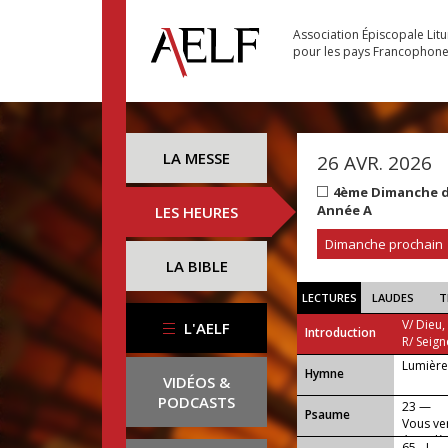
Association Épiscopale Lit
pour les pays Francophon
LA MESSE
26 AVR. 2026
4ème Dimanche de
Année A
LES HEURES
Dimanche prochain
LA BIBLE
LECTURES
LAUDES
T
V/ Dieu,
L'AELF
Introduction
R/ Seign
Lumière
...
Hymne
VIDÉOS &
PODCASTS
23 —
Psaume
Vous ve
était d
65 - I —