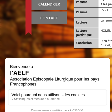
Psaume
CALENDRIER
Allez p
toute la 
65 - II
Psaume
CONTACT
La femm
Lecture
Lecture
HOMÉLI
patristique
Dieu ét
Conclusion
du ciel 