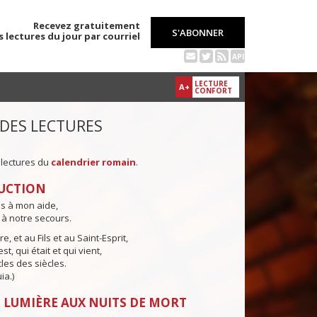
Recevez gratuitement
S'ABONNER
s lectures du jour par courriel
API
LECTURE
A+
CONFORT
 DES LECTURES
 lectures du
calendrier romain
.
UCTION
ns à mon aide,
 à notre secours.
e, et au Fils et au Saint-Esprit,
st, qui était et qui vient,
cles des siècles.
ia.)
 LUMIÈRE AUX NUITS DE MORT