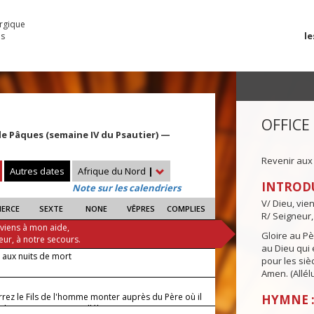
urgique
le
es
OFFICE
 Pâques (semaine IV du Psautier) —
Revenir aux
Autres dates
Afrique du Nord
|
INTROD
Note sur les calendriers
V/ Dieu, vie
IERCE
SEXTE
NONE
VÊPRES
COMPLIES
R/ Seigneur,
 viens à mon aide,
Gloire au Pèr
eur, à notre secours.
au Dieu qui e
 aux nuits de mort
pour les siè
Amen. (Allélu
rrez le Fils de l'homme monter auprès du Père où il
HYMNE :
ès le commencement. Alléluia.