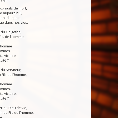
— CNPL
ux nuits de mort,
e aujourd'hui,
ant d'espoir,
ue dans nos vies.
s du Golgotha,
u Fils de l'homme,
,
l'homme
ommes.
a victoire,
cité ?
 du Serviteur,
du Fils de l'homme,
,
l'homme
ommes.
a victoire,
cité ?
il au Dieu de vie,
n du Fils de l'homme,
il