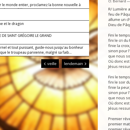
Cl. Bernard 
ar le monde entier, proclamez la bonne nouvelle à
R/ Lumière a
création. Alléluia !
feu de Pâqu
allume un ch
e et le dragon
Dieu de Pâq
Fini le temp
E DE SAINT GRÉGOIRE LE GRAND
fini le cri d
finie la croix
ernel et tout puissant, guide-nous jusqu'au bonheur
sinon pour 
; que le troupeau parvienne, malgré sa faib...
que nous s
Où donc est t
veille
lendemain
Jésus ressus
Fini le temps
fini le soir 
finie la peur
sinon pour 
que nous s
Où donc est t
Jésus ressus
Premier réve
premier mati
premier réve