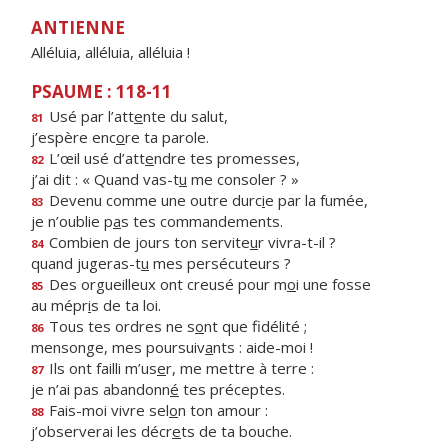
ANTIENNE
Alléluia, alléluia, alléluia !
PSAUME : 118-11
Usé par l’att
e
nte du salut,
81
j’espère enc
o
re ta parole.
L’œil usé d’att
e
ndre tes promesses,
82
j’ai dit : « Quand vas-t
u
me consoler ? »
Devenu comme une outre durc
i
e par la fumée,
83
je n’oublie p
a
s tes commandements.
Combien de jours ton servite
u
r vivra-t-il ?
84
quand jugeras-t
u
mes persécuteurs ?
Des orgueilleux ont creusé pour m
o
i une fosse
85
au mépr
i
s de ta loi.
Tous tes ordres ne s
o
nt que fidélité ;
86
mensonge, mes poursuiv
a
nts : aide-moi !
Ils ont failli m’us
e
r, me mettre à terre :
87
je n’ai pas abandonn
é
tes préceptes.
Fais-moi vivre sel
o
n ton amour :
88
j’observerai les décr
e
ts de ta bouche.