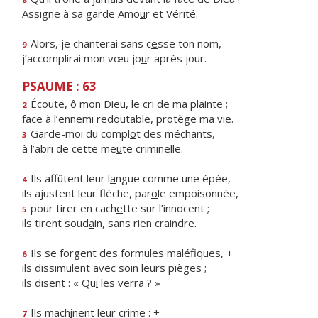
Assigne à sa garde Amo
u
r et Vérité.
Alors, je chanterai sans c
e
sse ton nom,
9
j’accomplirai mon vœu jo
u
r après jour.
PSAUME : 63
Écoute, ô mon Dieu, le cr
i
de ma plainte ;
2
face à l’ennemi redoutable, prot
è
ge ma vie.
Garde-moi du compl
o
t des méchants,
3
à l’abri de cette me
u
te criminelle.
Ils affûtent leur l
a
ngue comme une épée,
4
ils ajustent leur flèche, par
o
le empoisonnée,
pour tirer en cach
e
tte sur l’innocent ;
5
ils tirent soud
a
in, sans rien craindre.
Ils se forgent des form
u
les maléfiques, +
6
ils dissimulent avec s
o
in leurs pièges ;
ils disent : « Qu
i
les verra ? »
Ils mach
i
nent leur crime : +
7