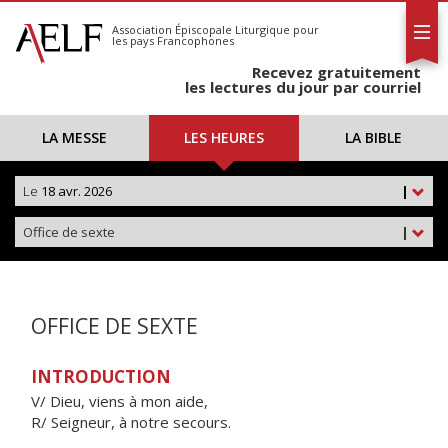
L'AELF
S'abonner
Association Épiscopale Liturgique
pour
les pays Francophones
Calendrier
Recevez gratuitement
Contact
les lectures du jour par courriel
LA MESSE
LES HEURES
LA BIBLE
Le
18 avr. 2026
|
Office de sexte
|
OFFICE DE SEXTE
INTRODUCTION
V/ Dieu, viens à mon aide,
R/ Seigneur, à notre secours.