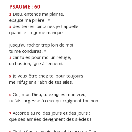
PSAUME : 60
Dieu, entends ma plainte,
2
exa
u
ce ma prière ; *
des terres lointaines je t’appelle
3
quand le cœ
u
r me manque.
Jusqu’au rocher trop loin de moi
t
u
me conduiras, *
car tu es pour moi un refuge,
4
un bastion, f
a
ce à l’ennemi.
Je veux être chez t
o
i pour toujours,
5
me réfugier à l’abr
i
de tes ailes.
Oui, mon Dieu, tu exa
u
ces mon vœu,
6
tu fais largesse à ceux qui cr
a
ignent ton nom.
Accorde au roi des jo
u
rs et des jours :
7
que ses années devi
e
nnent des siècles !
Qu’il trône à jamais devant la f
a
ce de Dieu !
8