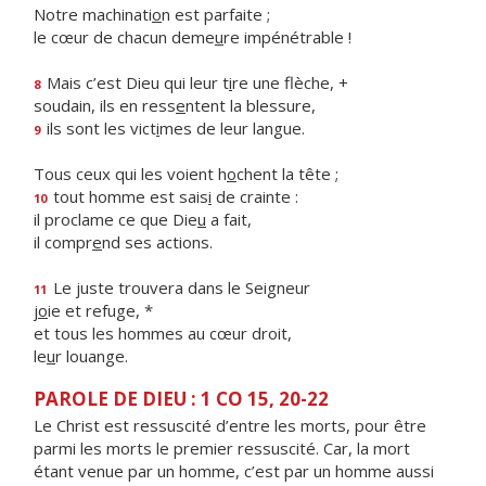
Notre machinati
o
n est parfaite ;
le cœur de chacun deme
u
re impénétrable !
Mais c’est Dieu qui leur t
i
re une flèche, +
8
soudain, ils en ress
e
ntent la blessure,
ils sont les vict
i
mes de leur langue.
9
Tous ceux qui les voient h
o
chent la tête ;
tout homme est sais
i
de crainte :
10
il proclame ce que Die
u
a fait,
il compr
e
nd ses actions.
Le juste trouvera dans le Seigneur
11
j
o
ie et refuge, *
et tous les hommes au cœur droit,
le
u
r louange.
PAROLE DE DIEU : 1 CO 15, 20-22
Le Christ est ressuscité d’entre les morts, pour être
parmi les morts le premier ressuscité. Car, la mort
étant venue par un homme, c’est par un homme aussi