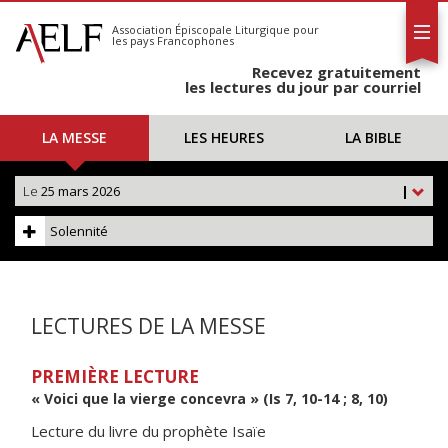
L'AELF
S'abonner
Association Épiscopale Liturgique
pour
les pays Francophones
Calendrier
Recevez gratuitement
Contact
les lectures du jour par courriel
LA MESSE
LES HEURES
LA BIBLE
Le
25 mars 2026
|
Solennité
LECTURES DE LA MESSE
PREMIÈRE LECTURE
« Voici que la vierge concevra » (Is 7, 10-14 ; 8, 10)
Lecture du livre du prophète Isaïe