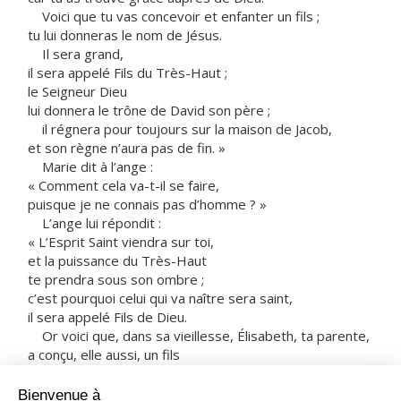
Voici que tu vas concevoir et enfanter un fils ;
tu lui donneras le nom de Jésus.
Il sera grand,
il sera appelé Fils du Très-Haut ;
le Seigneur Dieu
lui donnera le trône de David son père ;
il régnera pour toujours sur la maison de Jacob,
et son règne n’aura pas de fin. »
Marie dit à l’ange :
« Comment cela va-t-il se faire,
puisque je ne connais pas d’homme ? »
L’ange lui répondit :
« L’Esprit Saint viendra sur toi,
et la puissance du Très-Haut
te prendra sous son ombre ;
c’est pourquoi celui qui va naître sera saint,
il sera appelé Fils de Dieu.
Or voici que, dans sa vieillesse, Élisabeth, ta parente,
a conçu, elle aussi, un fils
et en est à son sixième mois,
alors qu’on l’appelait la femme stérile.