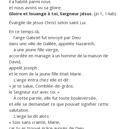
il a habité parmi nous
et nous avons vu sa gloire.
Gloire et louange à toi, Seigneur Jésus.
(Jn 1, 14ab)
Évangile de Jésus Christ selon saint Luc
En ce temps-là,
l’ange Gabriel fut envoyé par Dieu
dans une ville de Galilée, appelée Nazareth,
à une jeune fille vierge,
accordée en mariage à un homme de la maison de
David,
appelé Joseph ;
et le nom de la jeune fille était Marie.
L’ange entra chez elle et dit :
« Je te salue, Comblée-de-grâce,
le Seigneur est avec toi. »
À cette parole, elle fut toute bouleversée,
et elle se demandait ce que pouvait signifier cette
salutation.
L’ange lui dit alors :
« Sois sans crainte, Marie,
car tu as trouvé grâce auprès de Dieu.