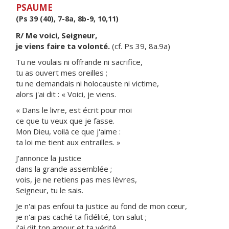
PSAUME
(Ps 39 (40), 7-8a, 8b-9, 10,11)
R/ Me voici, Seigneur,
je viens faire ta volonté.
(cf. Ps 39, 8a.9a)
Tu ne voulais ni offrande ni sacrifice,
tu as ouvert mes oreilles ;
tu ne demandais ni holocauste ni victime,
alors j'ai dit : « Voici, je viens.
« Dans le livre, est écrit pour moi
ce que tu veux que je fasse.
Mon Dieu, voilà ce que j'aime :
ta loi me tient aux entrailles. »
J'annonce la justice
dans la grande assemblée ;
vois, je ne retiens pas mes lèvres,
Seigneur, tu le sais.
Je n'ai pas enfoui ta justice au fond de mon cœur,
je n'ai pas caché ta fidélité, ton salut ;
j'ai dit ton amour et ta vérité