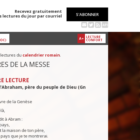
Recevez gratuitement
S'ABONNER
s lectures du jour par courriel
API
LECTURE
A+
DOC)
CONFORT
 lectures du
calendrier romain
.
ES DE LA MESSE
E LECTURE
d’Abraham, père du peuple de Dieu (Gn
ivre de la Genèse
là,
dit à Abram :
 pays,
t la maison de ton père,
e pays que je te montrerai.