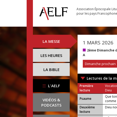
Association Épiscopale Lit
pour les pays Francophon
LA MESSE
1 MARS 2026
2ème Dimanche de
A
LES HEURES
Dimanche prochain
LA BIBLE
Lectures de la m
L'AELF
Première
Vocatio
lecture
Dieu
Que ton
Psaume
VIDÉOS &
comme n
PODCASTS
Deuxième
Dieu no
lecture