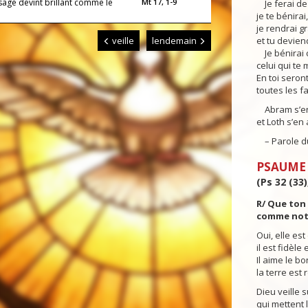
sage devint brillant comme le
Mt 17, 1-9
Je ferai de 
je te bénirai,
je rendrai g
veille
lendemain
et tu devien
Je bénirai c
celui qui te 
En toi seron
toutes les fa
Abram s’en a
et Loth s’en 
– Parole du
PSAUME
(Ps 32 (33)
R/ Que ton 
comme notre
Oui, elle est
il est fidèle 
Il aime le bon
la terre est
Dieu veille s
qui mettent 