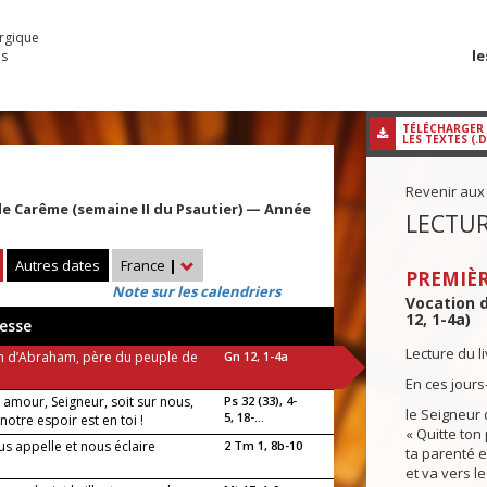
urgique
le
es
TÉLÉCHARGER
LES TEXTES (.
Revenir aux
 Carême (semaine II du Psautier) — Année
LECTUR
Autres dates
France
|
PREMIÈR
Note sur les calendriers
Vocation 
12, 1-4a)
esse
Lecture du l
n d’Abraham, père du peuple de
Gn 12, 1-4a
En ces jours-
 amour, Seigneur, soit sur nous,
Ps 32 (33), 4-
le Seigneur 
5, 18-...
otre espoir est en toi !
« Quitte ton
us appelle et nous éclaire
2 Tm 1, 8b-10
ta parenté e
et va vers l