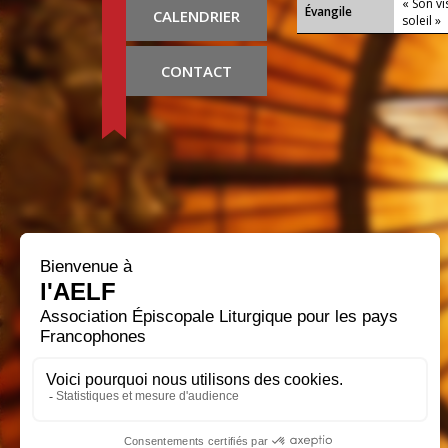
« Son vi
Évangile
CALENDRIER
soleil »
CONTACT