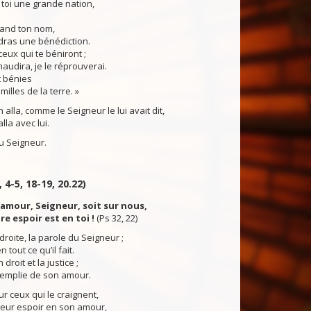
toi une grande nation,
rand ton nom,
dras une bénédiction.
eux qui te béniront ;
maudira, je le réprouverai.
t bénies
milles de la terre. »
lla, comme le Seigneur le lui avait dit,
alla avec lui.
 Seigneur.
, 4-5, 18-19, 20.22)
amour, Seigneur, soit sur nous,
 espoir est en toi !
(Ps 32, 22)
 droite, la parole du Seigneur ;
en tout ce qu’il fait.
 droit et la justice ;
 remplie de son amour.
ur ceux qui le craignent,
leur espoir en son amour,