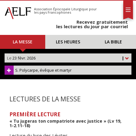
L'AELF
S'abonner
Association Épiscopale Liturgique
pour
les pays Francophones
Calendrier
Recevez gratuitement
Contact
les lectures du jour par courriel
LA MESSE
LES HEURES
LA BIBLE
Le
23 févr. 2026
|
S. Polycarpe, évêque et martyr
LECTURES DE LA MESSE
PREMIÈRE LECTURE
« Tu jugeras ton compatriote avec justice » (Lv 19,
1-2.11-18)
Lecture du livre des Lévites