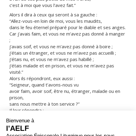
c’est à moi que vous l’avez fait.”
Alors il dira à ceux qui seront à sa gauche :
“Allez-vous-en loin de moi, vous les maudits,
dans le feu éternel préparé pour le diable et ses anges.
Car j’avais faim, et vous ne m’avez pas donné à manger
;
j’avais soif, et vous ne m’avez pas donné à boire ;
j’étais un étranger, et vous ne m’avez pas accueilli ;
j’étais nu, et vous ne m’avez pas habillé ;
j’étais malade et en prison, et vous ne m’avez pas
visité.”
Alors ils répondront, eux aussi :
“Seigneur, quand t’avons-nous vu
avoir faim, avoir soif, être nu, étranger, malade ou en
prison,
sans nous mettre à ton service ?”
Il leur répondra :
“Amen, je vous le dis :
chaque fois que vous ne l’avez pas fait
à l’un de ces plus petits,
c’est à moi que vous ne l’avez pas fait.”