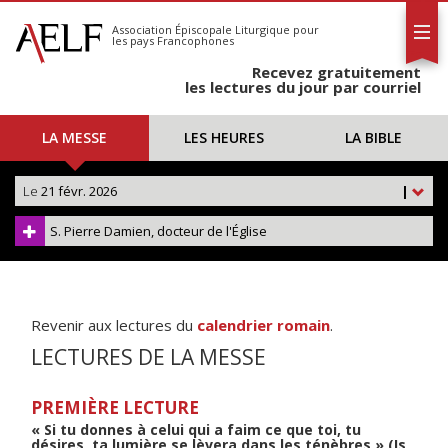
L'AELF
S'abonner
Association Épiscopale Liturgique
pour
les pays Francophones
Calendrier
Recevez gratuitement
Contact
les lectures du jour par courriel
LA MESSE
LES HEURES
LA BIBLE
Le
21 févr. 2026
|
S. Pierre Damien, docteur de l'Église
Revenir aux lectures du
calendrier romain
.
LECTURES DE LA MESSE
PREMIÈRE LECTURE
« Si tu donnes à celui qui a faim ce que toi, tu
désires, ta lumière se lèvera dans les ténèbres » (Is