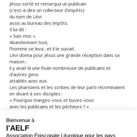
Jésus sortit et remarqua un publicain
(c’est-à-dire un collecteur d’impôts)
du nom de Lévi
assis au bureau des impôts.
Il lui dit :
« Suis-moi. »
Abandonnant tout,
l’homme se leva ; et il le suivait.
Lévi donna pour Jésus une grande réception dans sa
maison ;
il y avait là une foule nombreuse de publicains et
d’autres gens
attablés avec eux.
Les pharisiens et les scribes de leur parti récriminaient
en disant à ses disciples :
« Pourquoi mangez-vous et buvez-vous
avec les publicains et les pécheurs ? »
Jésus leur répondit :
« Ce ne sont pas les gens en bonne santé
qui ont besoin du médecin,
mais les malades.