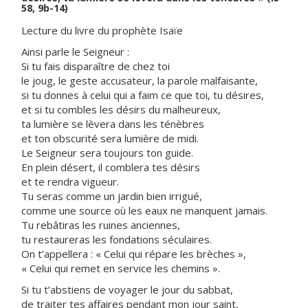
58, 9b-14)
Lecture du livre du prophète Isaïe
Ainsi parle le Seigneur :
Si tu fais disparaître de chez toi
le joug, le geste accusateur, la parole malfaisante,
si tu donnes à celui qui a faim ce que toi, tu désires,
et si tu combles les désirs du malheureux,
ta lumière se lèvera dans les ténèbres
et ton obscurité sera lumière de midi.
Le Seigneur sera toujours ton guide.
En plein désert, il comblera tes désirs
et te rendra vigueur.
Tu seras comme un jardin bien irrigué,
comme une source où les eaux ne manquent jamais.
Tu rebâtiras les ruines anciennes,
tu restaureras les fondations séculaires.
On t’appellera : « Celui qui répare les brèches »,
« Celui qui remet en service les chemins ».
Si tu t’abstiens de voyager le jour du sabbat,
de traiter tes affaires pendant mon jour saint,