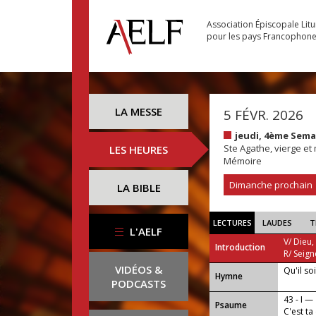
Association Épiscopale Lit
pour les pays Francophon
LA MESSE
5 FÉVR. 2026
jeudi, 4ème Sema
Ste Agathe, vierge et
LES HEURES
Mémoire
Dimanche prochain
LA BIBLE
LECTURES
LAUDES
T
L'AELF
V/ Dieu,
Introduction
R/ Seign
VIDÉOS &
Qu'il so
...
Hymne
PODCASTS
43 - I —
Psaume
C'est ta