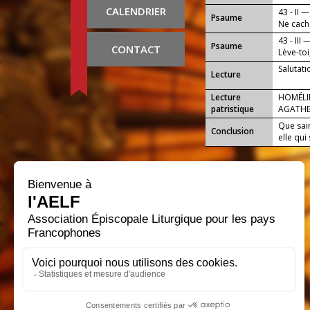
CALENDRIER
43 - II —
Psaume
Ne cache
tient.
43 - III 
Psaume
CONTACT
Lève-toi
fin.
Salutati
Lecture
Lecture
HOMÉLIE
patristique
AGATH
Que sai
Conclusion
elle qui