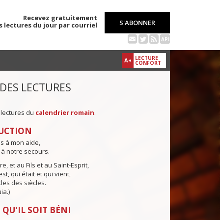
Recevez gratuitement
S'ABONNER
s lectures du jour par courriel
API
LECTURE
A+
CONFORT
 DES LECTURES
 lectures du
calendrier romain
.
UCTION
ns à mon aide,
 à notre secours.
e, et au Fils et au Saint-Esprit,
st, qui était et qui vient,
cles des siècles.
ia.)
 QU'IL SOIT BÉNI