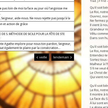
Trad. J.F Frié
Qu'il soit bén
 pas loin de moi ta face au jour où l'angoisse me
Le Roi, notre
—
Ouvrez, ouv
, Seigneur, aide-nous. Ne nous rejette pas jusqu'à la
Ne fermez p
on et action de grâce
Il vient à no
Grandeur ni
Vêtu comme 
 DE S. MÉTHODE DE SICILE POUR LA FÊTE DE STE
Dans son hum
E
nte Agathe implore pour nous ton pardon, Seigneur,
Qu'il soit bén
 sut également te plaire par la consécration...
Le Roi, notre
Entendez-le 
veille
lendemain
Sortez tous d
Malheur à l
S'il ne veut 
Le Christ de
Qui vient no
Qu'il soit bén
Le Roi, notre
Il montre à 
La face du S
À lui sont e
La gloire et 