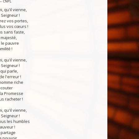
 — CNPL
i, qu'il vienne,
 Seigneur !
rez vos portes,
lus vos cœurs !
us sans faste,
 majesté,
le pauvre
ilité !
i, qu'il vienne,
 Seigneur !
qui parle,
e l'erreur !
'homme riche
écouter
 la Promesse
us racheter !
i, qu'il vienne,
 Seigneur !
tous les humbles
auveur !
n partage
le pouvoir,