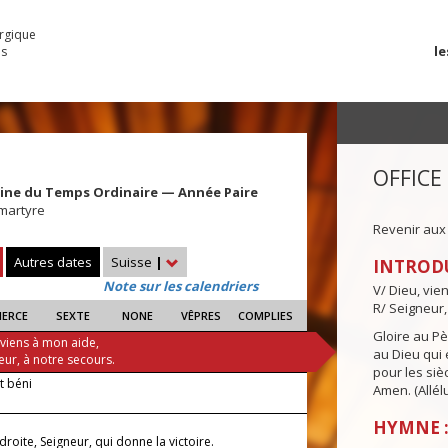
urgique
le
es
OFFICE
ine du Temps Ordinaire — Année Paire
 martyre
Revenir aux
Autres dates
Suisse
|
INTROD
Note sur les calendriers
V/ Dieu, vie
R/ Seigneur,
IERCE
SEXTE
NONE
VÊPRES
COMPLIES
Gloire au Pèr
 viens à mon aide,
au Dieu qui e
eur, à notre secours.
pour les siè
it béni
Amen. (Allélu
HYMNE :
 droite, Seigneur, qui donne la victoire.