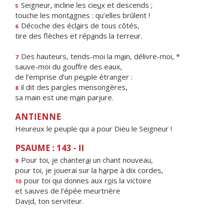
Seigneur, incline les cie
u
x et descends ;
5
touche les mont
a
gnes : qu’elles brûlent !
Décoche des écl
a
irs de tous côtés,
6
tire des flèches et rép
a
nds la terreur.
Des hauteurs, tends-moi la m
a
in, délivre-moi, *
7
sauve-moi du gouffre des eaux,
de l’emprise d’un pe
u
ple étranger :
il dit des par
o
les mensongères,
8
sa main est une m
a
in parjure.
ANTIENNE
Heureux le peuple qui a pour Dieu le Seigneur !
PSAUME : 143 - II
Pour toi, je chanter
a
i un chant nouveau,
9
pour toi, je jouerai sur la h
a
rpe à dix cordes,
pour toi qui donnes aux r
o
is la victoire
10
et sauves de l’épée meurtrière
Dav
i
d, ton serviteur.