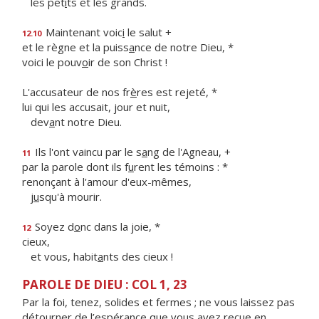
les pet
i
ts et les grands.
Maintenant voic
i
le salut +
12.10
et le règne et la puiss
a
nce de notre Dieu, *
voici le pouv
o
ir de son Christ !
L'accusateur de nos fr
è
res est rejeté, *
lui qui les accusait, jour et nuit,
dev
a
nt notre Dieu.
Ils l'ont vaincu par le s
a
ng de l'Agneau, +
11
par la parole dont ils f
u
rent les témoins : *
renonçant à l'amour d'eux-mêmes,
j
u
squ'à mourir.
Soyez d
o
nc dans la joie, *
12
cieux,
et vous, habit
a
nts des cieux !
PAROLE DE DIEU : COL 1, 23
Par la foi, tenez, solides et fermes ; ne vous laissez pas
détourner de l’espérance que vous avez reçue en