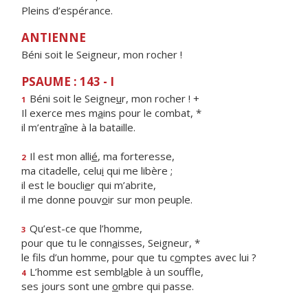
Pleins d’espérance.
ANTIENNE
Béni soit le Seigneur, mon rocher !
PSAUME : 143 - I
Béni soit le Seigne
u
r, mon rocher ! +
1
Il exerce mes m
a
ins pour le combat, *
il m’entr
a
îne à la bataille.
Il est mon alli
é
, ma forteresse,
2
ma citadelle, celu
i
qui me libère ;
il est le boucli
e
r qui m’abrite,
il me donne pouv
o
ir sur mon peuple.
Qu’est-ce que l’homme,
3
pour que tu le conn
a
isses, Seigneur, *
le fils d’un homme, pour que tu c
o
mptes avec lui ?
L’homme est sembl
a
ble à un souffle,
4
ses jours sont une
o
mbre qui passe.