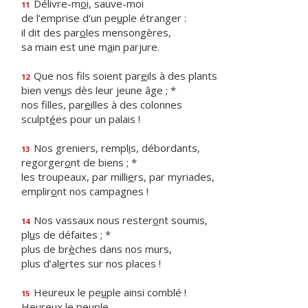
Délivre-m
o
i, sauve-moi
11
de l’emprise d’un pe
u
ple étranger :
il dit des par
o
les mensongères,
sa main est une m
a
in parjure.
Que nos fils soient par
e
ils à des plants
12
bien ven
u
s dès leur jeune âge ; *
nos filles, par
e
illes à des colonnes
sculpt
é
es pour un palais !
Nos greniers, rempl
i
s, débordants,
13
regorger
o
nt de biens ; *
les troupeaux, par milli
e
rs, par myriades,
emplir
o
nt nos campagnes !
Nos vassaux nous rester
o
nt soumis,
14
pl
u
s de défaites ; *
plus de br
è
ches dans nos murs,
plus d’al
e
rtes sur nos places !
Heureux le pe
u
ple ainsi comblé !
15
Heureux le peuple