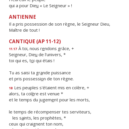
qui a pour Die
u
« Le Seigneur » !
ANTIENNE
Il a pris possession de son règne, le Seigneur Dieu,
Maître de tout !
CANTIQUE (AP 11-12)
À toi, nous r
e
ndons grâce, +
11.17
Seigneur, Die
u
de l'univers, *
toi qui es, t
o
i qui étais !
Tu as saisi ta gr
a
nde puissance
et pris possessi
o
n de ton règne.
Les peuples s'étaient mis en colère, +
18
alors, ta col
è
re est venue *
et le temps du jugem
e
nt pour les morts,
le temps de récompenser tes serviteurs,
les s
a
ints, les prophètes, *
ceux qui craignent ton nom,