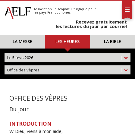
L'AELF
S'abonner
Association Épiscopale Liturgique
pour
les pays Francophones
Calendrier
Recevez gratuitement
Contact
les lectures du jour par courriel
LA MESSE
LES HEURES
LA BIBLE
Le
5 févr. 2026
|
Office des vêpres
|
OFFICE DES VÊPRES
Du jour
INTRODUCTION
V/ Dieu, viens à mon aide,