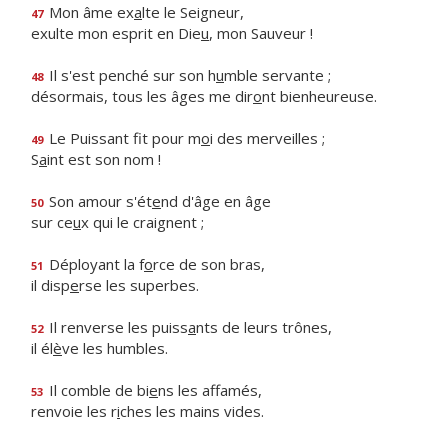
Mon âme ex
a
lte le Seigneur,
47
exulte mon esprit en Die
u
, mon Sauveur !
Il s'est penché sur son h
u
mble servante ;
48
désormais, tous les âges me dir
o
nt bienheureuse.
Le Puissant fit pour m
o
i des merveilles ;
49
S
a
int est son nom !
Son amour s'ét
e
nd d'âge en âge
50
sur ce
u
x qui le craignent ;
Déployant la f
o
rce de son bras,
51
il disp
e
rse les superbes.
Il renverse les puiss
a
nts de leurs trônes,
52
il él
è
ve les humbles.
Il comble de bi
e
ns les affamés,
53
renvoie les r
i
ches les mains vides.