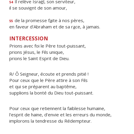
Il relève Isra
ë
l, son serviteur,
54
il se souvi
e
nt de son amour,
de la promesse f
a
ite à nos pères,
55
en faveur d'Abraham et de sa r
a
ce, à jamais.
INTERCESSION
Prions avec foi le Père tout-puissant,
prions Jésus, le Fils unique,
prions le Saint Esprit de Dieu.
R/ Ô Seigneur, écoute et prends pitié !
Pour ceux que le Père attire à son Fils
et qui se préparent au baptême,
supplions la bonté du Dieu tout-puissant.
Pour ceux que retiennent la faiblesse humaine,
l'esprit de haine, d'envie et les erreurs du monde,
implorons la tendresse du Rédempteur.