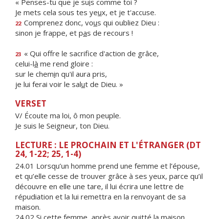
« Penses-tu que je su
i
s comme toi ?
Je mets cela sous tes ye
u
x, et je t'accuse.
Comprenez donc, vo
u
s qui oubliez Dieu :
22
sinon je frappe, et p
a
s de recours !
« Qui offre le sacrif
ce d'action de grâce,
23
celui-l
à
me rend gloire :
sur le chem
i
n qu'il aura pris,
je lui ferai voir le sal
u
t de Dieu. »
VERSET
V/ Écoute ma loi, ô mon peuple.
Je suis le Seigneur, ton Dieu.
LECTURE : LE PROCHAIN ET L'ÉTRANGER (DT
24, 1-22; 25, 1-4)
24.01 Lorsqu’un homme prend une femme et l’épouse,
et qu’elle cesse de trouver grâce à ses yeux, parce qu’il
découvre en elle une tare, il lui écrira une lettre de
répudiation et la lui remettra en la renvoyant de sa
maison.
24.02 Si cette femme, après avoir quitté la maison,