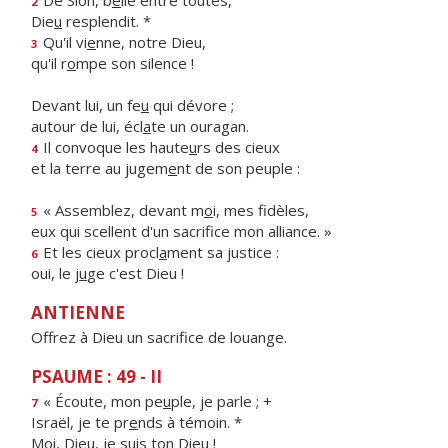
De Sion, b
e
lle entre toutes,
2
Die
u
resplendit. *
Qu'il vi
e
nne, notre Dieu,
3
qu'il r
o
mpe son silence !
Devant lui, un fe
u
qui dévore ;
autour de lui, écl
a
te un ouragan.
Il convoque les haute
u
rs des cieux
4
et la terre au jugem
e
nt de son peuple :
« Assemblez, devant m
o
i, mes fidèles,
5
eux qui scellent d'un sacrif
ce mon alliance. »
Et les cieux procl
a
ment sa justice :
6
oui, le j
u
ge c'est Dieu !
ANTIENNE
Offrez à Dieu un sacrifice de louange.
PSAUME : 49 - II
« Écoute, mon pe
u
ple, je parle ; +
7
Israël, je te pr
e
nds à témoin. *
Moi, Die
u
, je suis ton Dieu !