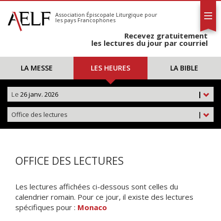
L'AELF
S'abonner
Association Épiscopale Liturgique
pour
les pays Francophones
Calendrier
Recevez gratuitement
Contact
les lectures du jour par courriel
LA MESSE
LES HEURES
LA BIBLE
Le
26 janv. 2026
|
Office des lectures
|
OFFICE DES LECTURES
Les lectures affichées ci-dessous sont celles du
calendrier romain. Pour ce jour, il existe des lectures
spécifiques pour :
Monaco