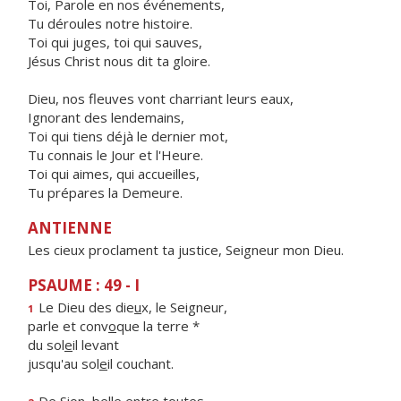
Toi, Parole en nos événements,
Tu déroules notre histoire.
Toi qui juges, toi qui sauves,
Jésus Christ nous dit ta gloire.
Dieu, nos fleuves vont charriant leurs eaux,
Ignorant des lendemains,
Toi qui tiens déjà le dernier mot,
Tu connais le Jour et l'Heure.
Toi qui aimes, qui accueilles,
Tu prépares la Demeure.
ANTIENNE
Les cieux proclament ta justice, Seigneur mon Dieu.
PSAUME : 49 - I
Le Dieu des die
u
x, le Seigneur,
1
parle et conv
o
que la terre *
du sol
e
il levant
jusqu'au sol
e
il couchant.