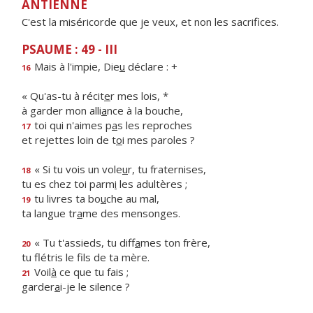
ANTIENNE
C'est la miséricorde que je veux, et non les sacrifices.
PSAUME : 49 - III
Mais à l'impie, Die
u
déclare : +
16
« Qu'as-tu à récit
e
r mes lois, *
à garder mon alli
a
nce à la bouche,
toi qui n'aimes p
a
s les reproches
17
et rejettes loin de t
o
i mes paroles ?
« Si tu vois un vole
u
r, tu fraternises,
18
tu es chez toi parm
i
les adultères ;
tu livres ta bo
u
che au mal,
19
ta langue tr
a
me des mensonges.
« Tu t'assieds, tu diff
a
mes ton frère,
20
tu flétris le f
ls de ta mère.
Voil
à
ce que tu fais ;
21
garder
a
i-je le silence ?