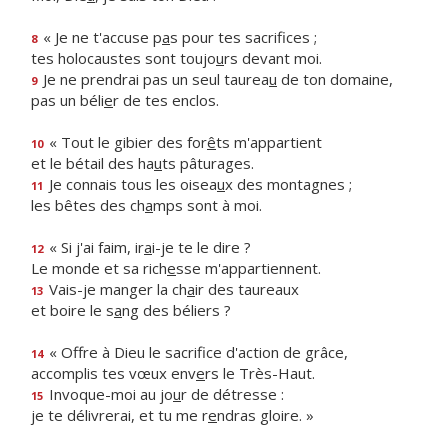
« Je ne t'accuse p
a
s pour tes sacrifices ;
8
tes holocaustes sont toujo
u
rs devant moi.
Je ne prendrai pas un seul taurea
u
de ton domaine,
9
pas un béli
e
r de tes enclos.
« Tout le gibier des for
ê
ts m'appartient
10
et le bétail des ha
u
ts pâturages.
Je connais tous les oisea
u
x des montagnes ;
11
les bêtes des ch
a
mps sont à moi.
« Si j'ai faim, ir
a
i-je te le dire ?
12
Le monde et sa rich
e
sse m'appartiennent.
Vais-je manger la ch
a
ir des taureaux
13
et boire le s
a
ng des béliers ?
« Offre à Dieu le sacrif
ce d'action de grâce,
14
accomplis tes vœux env
e
rs le Très-Haut.
Invoque-moi au jo
u
r de détresse :
15
je te délivrerai, et tu me r
e
ndras gloire. »