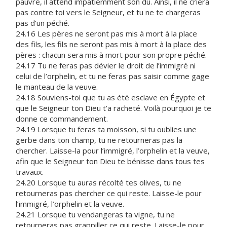
pauvre, il attend impatiemment son dû. Ainsi, il ne criera
pas contre toi vers le Seigneur, et tu ne te chargeras
pas d’un péché.
24.16 Les pères ne seront pas mis à mort à la place
des fils, les fils ne seront pas mis à mort à la place des
pères : chacun sera mis à mort pour son propre péché.
24.17 Tu ne feras pas dévier le droit de l’immigré ni
celui de l’orphelin, et tu ne feras pas saisir comme gage
le manteau de la veuve.
24.18 Souviens-toi que tu as été esclave en Égypte et
que le Seigneur ton Dieu t’a racheté. Voilà pourquoi je te
donne ce commandement.
24.19 Lorsque tu feras ta moisson, si tu oublies une
gerbe dans ton champ, tu ne retourneras pas la
chercher. Laisse-la pour l’immigré, l’orphelin et la veuve,
afin que le Seigneur ton Dieu te bénisse dans tous tes
travaux.
24.20 Lorsque tu auras récolté tes olives, tu ne
retourneras pas chercher ce qui reste. Laisse-le pour
l’immigré, l’orphelin et la veuve.
24.21 Lorsque tu vendangeras ta vigne, tu ne
retourneras pas grappiller ce qui reste. Laisse-le pour