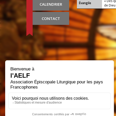
« Dès que
Évangile
CALENDRIER
de Dieu 
CONTACT