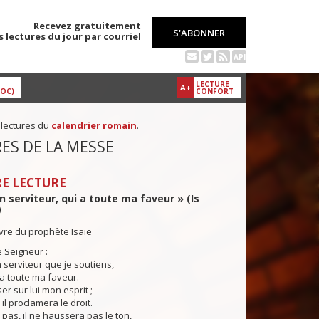
Recevez gratuitement
S'ABONNER
s lectures du jour par courriel
API
LECTURE
A+
DOC)
CONFORT
 lectures du
calendrier romain
.
ES DE LA MESSE
E LECTURE
n serviteur, qui a toute ma faveur » (Is
)
ivre du prophète Isaïe
e Seigneur :
serviteur que je soutiens,
a toute ma faveur.
oser sur lui mon esprit ;
il proclamera le droit.
 pas, il ne haussera pas le ton,