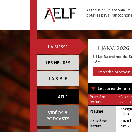
Association Épiscopale Lit
pour les pays Francophon
LA MESSE
11 JANV. 2026
Le Baptême du S
Fête
LES HEURES
Dimanche prochain
LA BIBLE
Lectures de la m
L'AELF
Première
« Voici 
lecture
faveur »
Le Seig
Psaume
VIDÉOS &
en lui d
PODCASTS
Deuxième
« Dieu l
lecture
Saint »