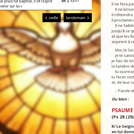
 Jésus fut baptisé, il vit l’Esprit
Mt 3, 13-17
il ne fera p
venir sur lui »
Il ne briser
il n’éteindra
veille
lendemain
il proclamera
Il ne faiblir
jusqu’à ce qu
et que les îl
aspirent à re
Moi, le Seign
je te saisis
je fais de to
la lumière d
tu ouvriras
tu feras sort
et, de leur c
– Parole du
Ou bien :
PSAUME
(Ps 28 (29)
R/ Le Seig
en lui donn