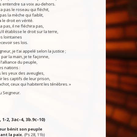
as entendre sa voix au-dehors.
a pas le roseau qui fléchit,
 pas la mèche qui faiblit,
 le droit en vérité.
a pas, il ne fléchira pas,
’il établisse le droit sur la terre,
es lointaines
cevoir ses lois.
eur, je t’ai appelé selon la justice ;
 par la main, je te façonne,
i l’alliance du peuple,
es nations :
 les yeux des aveugles,
ir les captifs de leur prison,
achot, ceux qui habitent les ténèbres. »
 Seigneur.
, 1-2, 3ac-4, 3b.9c-10)
neur bénit son peuple
ant la paix.
(Ps 28, 11b)