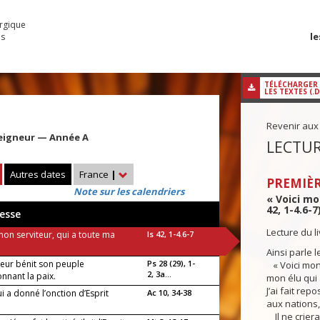
urgique
le
es
TÉLÉCHARGER
LES TEXTES (.
Revenir aux
eigneur — Année A
LECTUR
Autres dates
France
|
PREMIÈR
Note sur les calendriers
« Voici mo
42, 1-4.6-7
esse
Lecture du l
mon serviteur, qui a toute ma
Is 42, 1-4.6-7
Ainsi parle l
neur bénit son peuple
Ps 28 (29), 1-
« Voici mon 
2, 3a...
onnant la paix.
mon élu qui 
J’ai fait rep
ui a donné l’onction d’Esprit
Ac 10, 34-38
aux nations, 
Il ne criera