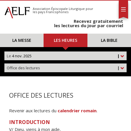
L'AELF
S'abonner
Association Épiscopale Liturgique
pour
les pays Francophones
Calendrier
Recevez gratuitement
Contact
les lectures du jour par courriel
LA MESSE
LES HEURES
LA BIBLE
Le
4 nov. 2025
|
Office des lectures
|
OFFICE DES LECTURES
Revenir aux lectures du
calendrier romain
.
INTRODUCTION
V/ Dieu, viens à mon aide,