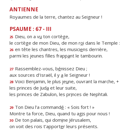
ANTIENNE
Royaumes de la terre, chantez au Seigneur !
PSAUME : 67 - III
Dieu, on a v
u
ton cortège,
25
le cortège de mon Dieu, de mon r
o
i dans le Temple :
en tête les chantres, les musici
e
ns derrière,
26
parmi les jeunes filles frapp
a
nt le tambourin.
Rassemblez-vous, b
é
nissez Dieu ;
27
aux sources d’Israël, il y
a
le Seigneur !
Voici Benjamin, le plus je
u
ne, ouvrant la marche, +
28
les princes de Jud
a
et leur suite,
les princes de Zabulon, les pr
i
nces de Nephtali.
Ton Dieu l’a command
é
: « Sois fort ! »
29
Montre ta force, Dieu, quand tu ag
i
s pour nous !
De ton palais, qui dom
i
ne Jérusalem,
30
on voit des rois t’apport
e
r leurs présents.