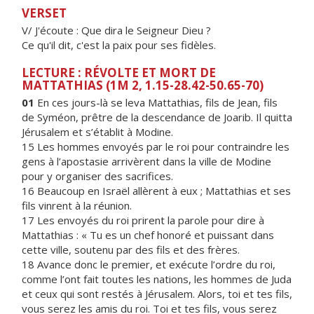
VERSET
V/ J'écoute : Que dira le Seigneur Dieu ?
Ce qu'il dit, c'est la paix pour ses fidèles.
LECTURE : RÉVOLTE ET MORT DE
MATTATHIAS (1M 2, 1.15-28.42-50.65-70)
01
En ces jours-là se leva Mattathias, fils de Jean, fils
de Syméon, prêtre de la descendance de Joarib. Il quitta
Jérusalem et s’établit à Modine.
15 Les hommes envoyés par le roi pour contraindre les
gens à l’apostasie arrivèrent dans la ville de Modine
pour y organiser des sacrifices.
16 Beaucoup en Israël allèrent à eux ; Mattathias et ses
fils vinrent à la réunion.
17 Les envoyés du roi prirent la parole pour dire à
Mattathias : « Tu es un chef honoré et puissant dans
cette ville, soutenu par des fils et des frères.
18 Avance donc le premier, et exécute l’ordre du roi,
comme l’ont fait toutes les nations, les hommes de Juda
et ceux qui sont restés à Jérusalem. Alors, toi et tes fils,
vous serez les amis du roi. Toi et tes fils, vous serez