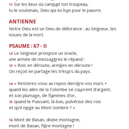
Sur les lieux où camp
a
it ton troupeau,
11
tu le soutenais, Dieu qui es b
o
n pour le pauvre.
ANTIENNE
Notre Dieu est un Dieu de délivrance : au Seigneur, les
issues de la mort.
PSAUME : 67 - II
Le Seigneur pron
o
nce un oracle,
12
une armée de messag
è
res le répand :
« Rois en déroute, arm
é
es en déroute !
13
On reçoit en partage les trés
o
rs du pays.
« Resterez-vous au repos derri
è
re vos murs +
14
quand les ailes de la Colombe se co
u
vrent d’argent,
et son plumage, de fl
a
mmes d’or,
quand le Puissant, là-bas, pulvér
i
se des rois
15
et qu’il n
e
ige au Mont-Sombre ? »
Mont de Basan, div
i
ne montagne,
16
mont de Basan, fi
è
re montagne !