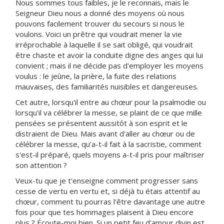
Nous sommes tous faibles, je le reconnais, mais le
Seigneur Dieu nous a donné des moyens où nous
pouvons facilement trouver du secours si nous le
voulons. Voici un prêtre qui voudrait mener la vie
irréprochable à laquelle il se sait obligé, qui voudrait
être chaste et avoir la conduite digne des anges qui lui
convient ; mais il ne décide pas d'employer les moyens
voulus : le jeûne, la prière, la fuite des relations
mauvaises, des familiarités nuisibles et dangereuses.
Cet autre, lorsqu'il entre au chœur pour la psalmodie ou
lorsqu'il va célébrer la messe, se plaint de ce que mille
pensées se présentent aussitôt à son esprit et le
distraient de Dieu. Mais avant d'aller au chœur ou de
célébrer la messe, qu’a-t-il fait à la sacristie, comment
s'est-il préparé, quels moyens a-t-il pris pour maîtriser
son attention ?
Veux-tu que je t'enseigne comment progresser sans
cesse de vertu en vertu et, si déjà tu étais attentif au
chœur, comment tu pourras l'être davantage une autre
fois pour que tes hommages plaisent à Dieu encore
plus ? Écoute-moi bien. Si un petit feu d'amour divin est