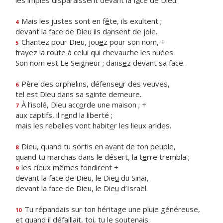
les impies disparaissent devant la f
a
ce de Dieu.
Mais les justes sont en f
ê
te, ils exultent ;
4
devant la face de Dieu ils d
a
nsent de joie.
Chantez pour Dieu, jou
e
z pour son nom, +
5
frayez la route à celui qui cheva
u
che les nuées.
Son nom est Le Seigneur ; dans
e
z devant sa face.
Père des orphelins, défense
u
r des veuves,
6
tel est Dieu dans sa s
a
inte demeure.
À l’isolé, Dieu acc
o
rde une maison ; +
7
aux captifs, il r
e
nd la liberté ;
mais les rebelles vont habit
e
r les lieux arides.
Dieu, quand tu sortis en av
a
nt de ton peuple,
8
quand tu marchas dans le désert, la t
e
rre trembla ;
les cieux m
ê
mes fondirent +
9
devant la face de Dieu, le Die
u
du Sinaï,
devant la face de Dieu, le Die
u
d’Israël.
Tu répandais sur ton héritage une plu
i
e généreuse,
10
et quand il défaillait, t
o
i, tu le soutenais.