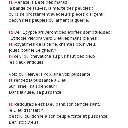
Menace la B
ê
te des marais,
31
la bande de fauves, la me
u
te des peuples :
qu’ils se prosternent avec leurs pi
è
ces d’argent ;
désunis les peuples qui
a
iment la guerre.
De l’Égypte arriveront des ét
o
ffes somptueuses ;
32
l’Éthiopie viendra vers Die
u
les mains pleines.
Royaumes de la terre, chantez pour Dieu,
33
jou
e
z pour le Seigneur,*
celui qui chevauche au plus haut des cieux,
34
les cie
u
x antiques.
Voici qu’il élève la voix, une v
o
ix puissante ;
rendez la puiss
a
nce à Dieu.
35
Sur Isra
ë
l, sa splendeur !
Dans la nu
é
e, sa puissance !
Redoutable est Dieu dans son temple saint,
36
le Die
u
d’Israël ; *
c’est lui qui donne à son peuple force et puissance.
Bén
i
soit Dieu !