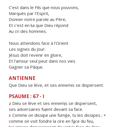
C'est dans le Fils que nous pouvons,
Marqués par l'Esprit,
Donner notre parole au Père,
Et c'est en lui que Dieu répond
Au cri des hommes.
Nous attendons face à l'Orient
Les signes du Jour:
Jésus doit revenir en gloire,
Et l'amour seul peut dans nos vies
Gagner sa Pâque.
ANTIENNE
Que Dieu se lève, et ses ennemis se dispersent.
PSAUME : 67 - I
Dieu se lève et ses ennem
i
s se dispersent,
2
ses adversaires fu
i
ent devant sa face.
Comme on dissipe une fum
é
e, tu les dissipes ; +
3
comme on voit fondre la cire en f
a
ce du feu,