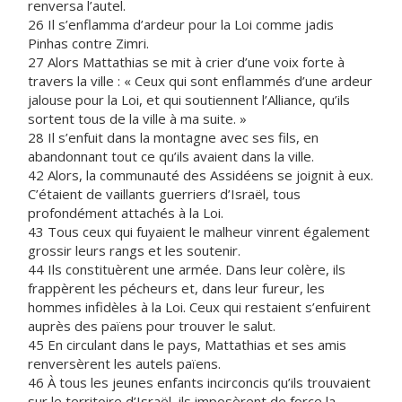
renversa l’autel.
26 Il s’enflamma d’ardeur pour la Loi comme jadis
Pinhas contre Zimri.
27 Alors Mattathias se mit à crier d’une voix forte à
travers la ville : « Ceux qui sont enflammés d’une ardeur
jalouse pour la Loi, et qui soutiennent l’Alliance, qu’ils
sortent tous de la ville à ma suite. »
28 Il s’enfuit dans la montagne avec ses fils, en
abandonnant tout ce qu’ils avaient dans la ville.
42 Alors, la communauté des Assidéens se joignit à eux.
C’étaient de vaillants guerriers d’Israël, tous
profondément attachés à la Loi.
43 Tous ceux qui fuyaient le malheur vinrent également
grossir leurs rangs et les soutenir.
44 Ils constituèrent une armée. Dans leur colère, ils
frappèrent les pécheurs et, dans leur fureur, les
hommes infidèles à la Loi. Ceux qui restaient s’enfuirent
auprès des païens pour trouver le salut.
45 En circulant dans le pays, Mattathias et ses amis
renversèrent les autels païens.
46 À tous les jeunes enfants incirconcis qu’ils trouvaient
sur le territoire d’Israël, ils imposèrent de force la