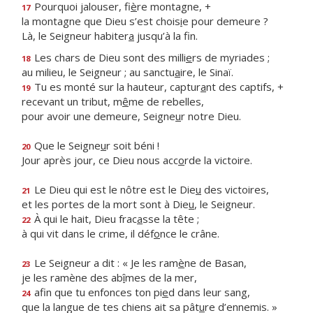
Pourquoi jalouser, fi
è
re montagne, +
17
la montagne que Dieu s’est chois
i
e pour demeure ?
Là, le Seigneur habiter
a
jusqu’à la fin.
Les chars de Dieu sont des milli
e
rs de myriades ;
18
au milieu, le Seigneur ; au sanctu
a
ire, le Sinaï.
Tu es monté sur la hauteur, captur
a
nt des captifs, +
19
recevant un tribut, m
ê
me de rebelles,
pour avoir une demeure, Seigne
u
r notre Dieu.
Que le Seigne
u
r soit béni !
20
Jour après jour, ce Dieu nous acc
o
rde la victoire.
Le Dieu qui est le nôtre est le Die
u
des victoires,
21
et les portes de la mort sont à Die
u
, le Seigneur.
À qui le hait, Dieu frac
a
sse la tête ;
22
à qui vit dans le crime, il déf
o
nce le crâne.
Le Seigneur a dit : « Je les ram
è
ne de Basan,
23
je les ramène des ab
î
mes de la mer,
afin que tu enfonces ton pi
e
d dans leur sang,
24
que la langue de tes chiens ait sa pât
u
re d’ennemis. »