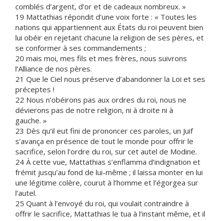
comblés d’argent, d’or et de cadeaux nombreux. »
19 Mattathias répondit d’une voix forte : « Toutes les
nations qui appartiennent aux États du roi peuvent bien
lui obéir en rejetant chacune la religion de ses pères, et
se conformer à ses commandements ;
20 mais moi, mes fils et mes frères, nous suivrons
l’Alliance de nos pères.
21 Que le Ciel nous préserve d’abandonner la Loi et ses
préceptes !
22 Nous n’obéirons pas aux ordres du roi, nous ne
dévierons pas de notre religion, ni à droite ni à
gauche. »
23 Dès qu’il eut fini de prononcer ces paroles, un Juif
s’avança en présence de tout le monde pour offrir le
sacrifice, selon l’ordre du roi, sur cet autel de Modine.
24 À cette vue, Mattathias s’enflamma d’indignation et
frémit jusqu’au fond de lui-même ; il laissa monter en lui
une légitime colère, courut à l’homme et l’égorgea sur
l’autel.
25 Quant à l’envoyé du roi, qui voulait contraindre à
offrir le sacrifice, Mattathias le tua à l’instant même, et il