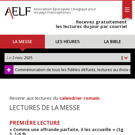
L'AELF
S'abonner
Association Épiscopale Liturgique
pour
les pays Francophones
Calendrier
Recevez gratuitement
Contact
les lectures du jour par courriel
LA MESSE
LES HEURES
LA BIBLE
Le
2 nov. 2025
|
Commémoration de tous les fidèles défunts, lectures au choix dans
Revenir aux lectures du
calendrier romain
.
LECTURES DE LA MESSE
PREMIÈRE LECTURE
« Comme une offrande parfaite, il les accueille » (Sg
3, 1-6.9)