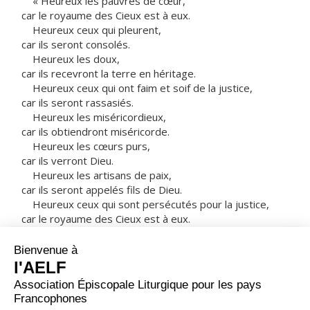
« Heureux les pauvres de cœur,
car le royaume des Cieux est à eux.
Heureux ceux qui pleurent,
car ils seront consolés.
Heureux les doux,
car ils recevront la terre en héritage.
Heureux ceux qui ont faim et soif de la justice,
car ils seront rassasiés.
Heureux les miséricordieux,
car ils obtiendront miséricorde.
Heureux les cœurs purs,
car ils verront Dieu.
Heureux les artisans de paix,
car ils seront appelés fils de Dieu.
Heureux ceux qui sont persécutés pour la justice,
car le royaume des Cieux est à eux.
Heureux êtes-vous si l’on vous insulte,
si l’on vous persécute
et si l’on dit faussement toute sorte de mal contre
vous,
à cause de moi.
Réjouissez-vous, soyez dans l’allégresse,