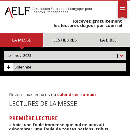
L'AELF
S'abonner
Association Épiscopale Liturgique
pour
les pays Francophones
Calendrier
Recevez gratuitement
Contact
les lectures du jour par courriel
LA MESSE
LES HEURES
LA BIBLE
Le
1 nov. 2025
|
Solennité
Revenir aux lectures du
calendrier romain
.
LECTURES DE LA MESSE
PREMIÈRE LECTURE
« Voici une foule immense que nul ne pouvait
dénombrer, une foule de toutes nations, tribus,