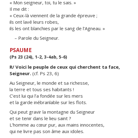
« Mon seigneur, toi, tu le sais. »
Il me dit :
« Ceux-là viennent de la grande épreuve ;
ils ont lavé leurs robes,
ils les ont blanchies par le sang de l’Agneau. »
– Parole du Seigneur.
PSAUME
(Ps 23 (24), 1-2, 3-4ab, 5-6)
R/ Voici le peuple de ceux qui cherchent ta face,
Seigneur.
(cf. Ps 23, 6)
Au Seigneur, le monde et sa richesse,
la terre et tous ses habitants !
C’est lui qui l’a fondée sur les mers
et la garde inébranlable sur les flots.
Qui peut gravir la montagne du Seigneur
et se tenir dans le lieu saint ?
L’homme au cœur pur, aux mains innocentes,
qui ne livre pas son âme aux idoles.