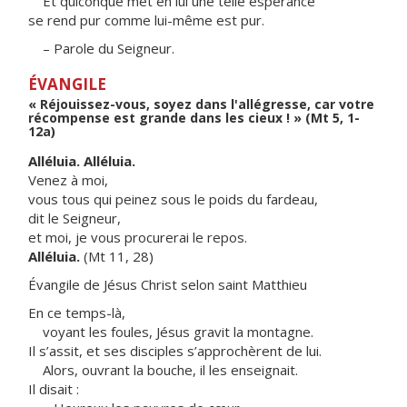
Et quiconque met en lui une telle espérance
se rend pur comme lui-même est pur.
– Parole du Seigneur.
ÉVANGILE
« Réjouissez-vous, soyez dans l'allégresse, car votre
récompense est grande dans les cieux ! » (Mt 5, 1-
12a)
Alléluia. Alléluia.
Venez à moi,
vous tous qui peinez sous le poids du fardeau,
dit le Seigneur,
et moi, je vous procurerai le repos.
Alléluia.
(Mt 11, 28)
Évangile de Jésus Christ selon saint Matthieu
En ce temps-là,
voyant les foules, Jésus gravit la montagne.
Il s’assit, et ses disciples s’approchèrent de lui.
Alors, ouvrant la bouche, il les enseignait.
Il disait :