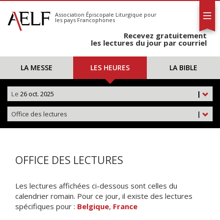
L'AELF
S'abonner
Association Épiscopale Liturgique
pour
les pays Francophones
Calendrier
Recevez gratuitement
Contact
les lectures du jour par courriel
LA MESSE
LES HEURES
LA BIBLE
Le
26 oct. 2025
|
Office des lectures
|
OFFICE DES LECTURES
Les lectures affichées ci-dessous sont celles du
calendrier romain. Pour ce jour, il existe des lectures
spécifiques pour :
Belgique
,
France