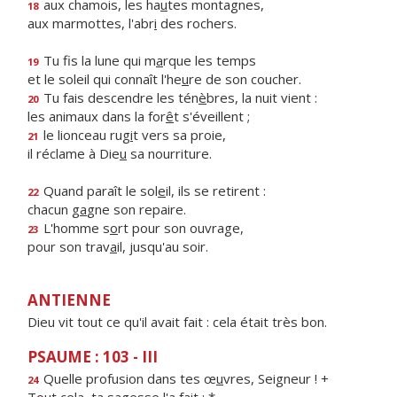
aux chamois, les ha
u
tes montagnes,
18
aux marmottes, l'abr
i
des rochers.
Tu fis la lune qui m
a
rque les temps
19
et le soleil qui connaît l'he
u
re de son coucher.
Tu fais descendre les tén
è
bres, la nuit vient :
20
les animaux dans la for
ê
t s'éveillent ;
le lionceau rug
i
t vers sa proie,
21
il réclame à Die
u
sa nourriture.
Quand paraît le sol
e
il, ils se retirent :
22
chacun g
a
gne son repaire.
L'homme s
o
rt pour son ouvrage,
23
pour son trav
a
il, jusqu'au soir.
ANTIENNE
Dieu vit tout ce qu'il avait fait : cela était très bon.
PSAUME : 103 - III
Quelle profusion dans tes œ
u
vres, Seigneur ! +
24