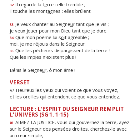
Il regarde la t
e
rre : elle tremble ;
32
il touche les mont
a
gnes : elles brûlent.
Je veux chanter au Seigne
u
r tant que je vis ;
33
je veux jouer pour mon Die
u
tant que je dure.
Que mon poème lui s
o
it agréable ;
34
moi, je me réjou
i
s dans le Seigneur.
Que les pécheurs dispar
a
issent de la terre !
35
Que les imp
i
es n'existent plus !
Bénis le Seigne
u
r, ô mon âme !
VERSET
V/ Heureux les yeux qui voient ce que vous voyez,
et les oreilles qui entendent ce que vous entendez.
LECTURE : L'ESPRIT DU SEIGNEUR REMPLIT
L'UNIVERS (SG 1, 1-15)
AIMEZ LA JUSTICE, vous qui gouvernez la terre, ayez
01
sur le Seigneur des pensées droites, cherchez-le avec
un cœur simple,