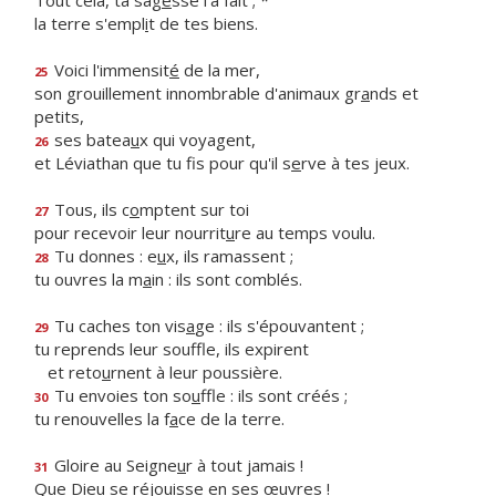
Tout cela, ta sag
e
sse l'a fait ; *
la terre s'empl
i
t de tes biens.
Voici l'immensit
é
de la mer,
25
son grouillement innombrable d'animaux gr
a
nds et
petits,
ses batea
u
x qui voyagent,
26
et Léviathan que tu fis pour qu'il s
e
rve à tes jeux.
Tous, ils c
o
mptent sur toi
27
pour recevoir leur nourrit
u
re au temps voulu.
Tu donnes : e
u
x, ils ramassent ;
28
tu ouvres la m
a
in : ils sont comblés.
Tu caches ton vis
a
ge : ils s'épouvantent ;
29
tu reprends leur souffle, ils expirent
et reto
u
rnent à leur poussière.
Tu envoies ton so
u
ffle : ils sont créés ;
30
tu renouvelles la f
a
ce de la terre.
Gloire au Seigne
u
r à tout jamais !
31
Que Dieu se réjou
i
sse en ses œuvres !