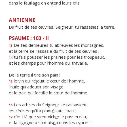
dans le feuillage on ent
e
nd leurs cris.
ANTIENNE
Du fruit de tes œuvres, Seigneur, tu rassasies la terre.
PSAUME : 103 - II
De tes demeures tu abre
u
ves les montagnes,
13
et la terre se rassasie du fru
i
t de tes œuvres ;
tu fais pousser les prair
i
es pour les troupeaux,
14
et les champs pour l'h
o
mme qui travaille.
De la terre il t
i
re son pain :
le vin qui réjou
i
t le cœur de l'homme,
15
l'huile qui adouc
i
t son visage,
et le pain qui fortif
e le cœur de l'homme.
Les arbres du Seigne
u
r se rassasient,
16
les cèdres qu'il a plant
é
s au Liban ;
c'est là que vient nich
e
r le passereau,
17
et la cigogne a sa mais
o
n dans les cyprès ;