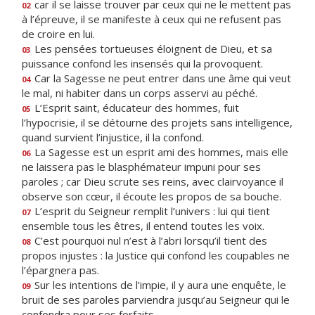
car il se laisse trouver par ceux qui ne le mettent pas
02
à l’épreuve, il se manifeste à ceux qui ne refusent pas
de croire en lui.
Les pensées tortueuses éloignent de Dieu, et sa
03
puissance confond les insensés qui la provoquent.
Car la Sagesse ne peut entrer dans une âme qui veut
04
le mal, ni habiter dans un corps asservi au péché.
L’Esprit saint, éducateur des hommes, fuit
05
l’hypocrisie, il se détourne des projets sans intelligence,
quand survient l’injustice, il la confond.
La Sagesse est un esprit ami des hommes, mais elle
06
ne laissera pas le blasphémateur impuni pour ses
paroles ; car Dieu scrute ses reins, avec clairvoyance il
observe son cœur, il écoute les propos de sa bouche.
L’esprit du Seigneur remplit l’univers : lui qui tient
07
ensemble tous les êtres, il entend toutes les voix.
C’est pourquoi nul n’est à l’abri lorsqu’il tient des
08
propos injustes : la Justice qui confond les coupables ne
l’épargnera pas.
Sur les intentions de l’impie, il y aura une enquête, le
09
bruit de ses paroles parviendra jusqu’au Seigneur qui le
confondra pour ses forfaits.