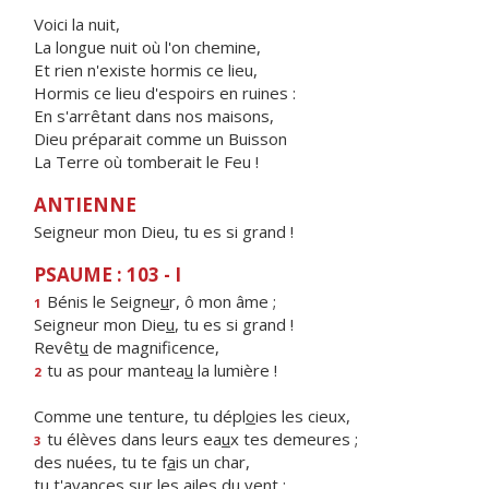
Voici la nuit,
La longue nuit où l'on chemine,
Et rien n'existe hormis ce lieu,
Hormis ce lieu d'espoirs en ruines :
En s'arrêtant dans nos maisons,
Dieu préparait comme un Buisson
La Terre où tomberait le Feu !
ANTIENNE
Seigneur mon Dieu, tu es si grand !
PSAUME : 103 - I
Bénis le Seigne
u
r, ô mon âme ;
1
Seigneur mon Die
u
, tu es si grand !
Revêt
u
de magnificence,
tu as pour mantea
u
la lumière !
2
Comme une tenture, tu dépl
o
ies les cieux,
tu élèves dans leurs ea
u
x tes demeures ;
3
des nuées, tu te f
a
is un char,
tu t'avances sur les
a
iles du vent ;