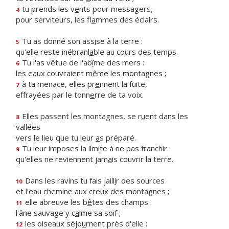
tu prends les v
e
nts pour messagers,
4
pour serviteurs, les fl
a
mmes des éclairs.
Tu as donné son ass
i
se à la terre :
5
qu'elle reste inébranl
a
ble au cours des temps.
Tu l'as vêtue de l'ab
î
me des mers :
6
les eaux couvraient m
ê
me les montagnes ;
à ta menace, elles pr
e
nnent la fuite,
7
effrayées par le tonn
e
rre de ta voix.
Elles passent les montagnes, se r
u
ent dans les
8
vallées
vers le lieu que tu leur
a
s préparé.
Tu leur imposes la lim
i
te à ne pas franchir :
9
qu'elles ne reviennent jam
a
is couvrir la terre.
Dans les ravins tu fais jaill
i
r des sources
10
et l'eau chemine aux cre
u
x des montagnes ;
elle abreuve les b
ê
tes des champs :
11
l'âne sauvage y c
a
lme sa soif ;
les oiseaux séjo
u
rnent près d'elle :
12