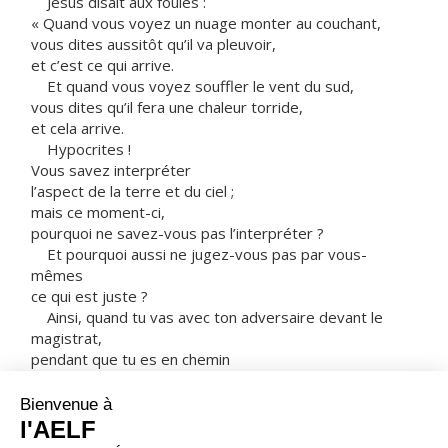
Jésus disait aux foules :
« Quand vous voyez un nuage monter au couchant,
vous dites aussitôt qu’il va pleuvoir,
et c’est ce qui arrive.
Et quand vous voyez souffler le vent du sud,
vous dites qu’il fera une chaleur torride,
et cela arrive.
Hypocrites !
Vous savez interpréter
l’aspect de la terre et du ciel ;
mais ce moment-ci,
pourquoi ne savez-vous pas l’interpréter ?
Et pourquoi aussi ne jugez-vous pas par vous-
mêmes
ce qui est juste ?
Ainsi, quand tu vas avec ton adversaire devant le
magistrat,
pendant que tu es en chemin
mets tout en œuvre pour t’arranger avec lui,
afin d’éviter qu’il ne te traîne devant le juge,
que le juge ne te livre à l’huissier,
et que l’huissier ne te jette en prison.