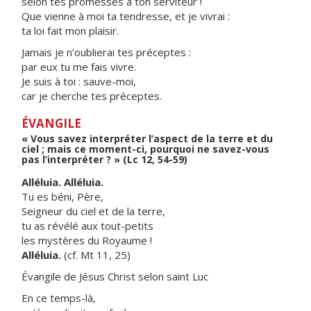
selon tes promesses à ton serviteur !
Que vienne à moi ta tendresse, et je vivrai :
ta loi fait mon plaisir.
Jamais je n’oublierai tes préceptes :
par eux tu me fais vivre.
Je suis à toi : sauve-moi,
car je cherche tes préceptes.
ÉVANGILE
« Vous savez interpréter l’aspect de la terre et du
ciel ; mais ce moment-ci, pourquoi ne savez-vous
pas l’interpréter ? » (Lc 12, 54-59)
Alléluia. Alléluia.
Tu es béni, Père,
Seigneur du ciel et de la terre,
tu as révélé aux tout-petits
les mystères du Royaume !
Alléluia.
(cf. Mt 11, 25)
Évangile de Jésus Christ selon saint Luc
En ce temps-là,