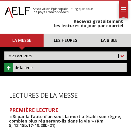
L'AELF
S'abonner
Association Épiscopale Liturgique
pour
les pays Francophones
Calendrier
Recevez gratuitement
Contact
les lectures du jour par courriel
LA MESSE
LES HEURES
LA BIBLE
Le
21 oct. 2025
|
de la férie
LECTURES DE LA MESSE
PREMIÈRE LECTURE
« Si par la faute d’un seul, la mort a établi son règne,
combien plus régneront-ils dans la vie » (Rm
5, 12.15b.17-19.20b-21)