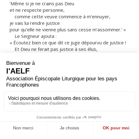
‘Même si je ne crains pas Dieu
et ne respecte personne,
comme cette veuve commence à m’ennuyer,
je vais lui rendre justice
pour qu’elle ne vienne plus sans cesse m’assommer.’ »
Le Seigneur ajouta :
« Écoutez bien ce que dit ce juge dépourvu de justice !
Et Dieu ne ferait pas justice à ses élus,
qui crient vers lui jour et nuit ?
Les fait-il attendre ?
Je vous le déclare :
bien vite, il leur fera justice.
Cependant, le Fils de l’homme,
quand il viendra,
trouvera-t-il la foi sur la terre ? »
– Acclamons la Parole de Dieu.