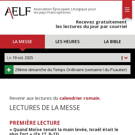
L'AELF
S'abonner
Association Épiscopale Liturgique
pour
les pays Francophones
Calendrier
Recevez gratuitement
Contact
les lectures du jour par courriel
LA MESSE
LES HEURES
LA BIBLE
Le
19 oct. 2025
|
29ème dimanche du Temps Ordinaire (semaine I du Psautier)
Revenir aux lectures du
calendrier romain
.
LECTURES DE LA MESSE
PREMIÈRE LECTURE
« Quand Moïse tenait la main levée, Israël était le
plus fort » (Ex 17, 8-13)