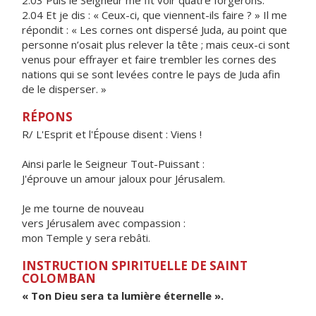
2.03 Puis le Seigneur me fit voir quatre forgerons.
2.04 Et je dis : « Ceux-ci, que viennent-ils faire ? » Il me
répondit : « Les cornes ont dispersé Juda, au point que
personne n’osait plus relever la tête ; mais ceux-ci sont
venus pour effrayer et faire trembler les cornes des
nations qui se sont levées contre le pays de Juda afin
de le disperser. »
RÉPONS
R/ L'Esprit et l'Épouse disent : Viens !
Ainsi parle le Seigneur Tout-Puissant :
J'éprouve un amour jaloux pour Jérusalem.
Je me tourne de nouveau
vers Jérusalem avec compassion :
mon Temple y sera rebâti.
INSTRUCTION SPIRITUELLE DE SAINT
COLOMBAN
« Ton Dieu sera ta lumière éternelle ».