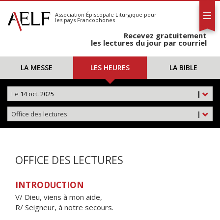
L'AELF
S'abonner
Association Épiscopale Liturgique
pour
les pays Francophones
Calendrier
Recevez gratuitement
Contact
les lectures du jour par courriel
LA MESSE
LES HEURES
LA BIBLE
Le
14 oct. 2025
|
Office des lectures
|
OFFICE DES LECTURES
INTRODUCTION
V/ Dieu, viens à mon aide,
R/ Seigneur, à notre secours.