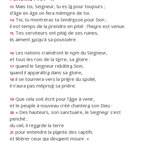
Mais toi, Seigneur, tu es l
à
pour toujours ;
13
d'âge en âge on fera mém
o
ire de toi.
Toi, tu montreras ta tendr
e
sse pour Sion ;
14
il est temps de la prendre en pitié : l'he
u
re est venue.
Tes serviteurs ont piti
é
de ses ruines,
15
ils aiment j
u
squ'à sa poussière.
Les nations craindront le n
o
m du Seigneur,
16
et tous les rois de la t
e
rre, sa gloire :
quand le Seigneur rebâtir
a
Sion,
17
quand il apparaîtr
a
dans sa gloire,
il se tournera vers la pri
è
re du spolié,
18
il n'aura pas mépris
é
sa prière.
Que cela soit écrit pour l'
â
ge à venir,
19
et le peuple à nouveau créé chanter
a
son Dieu :
« Des hauteurs, son sanctuaire, le Seigne
u
r s'est
20
penché ;
du ciel, il reg
a
rde la terre
pour entendre la pl
a
inte des captifs
21
et libérer ceux qui dev
a
ient mourir. »