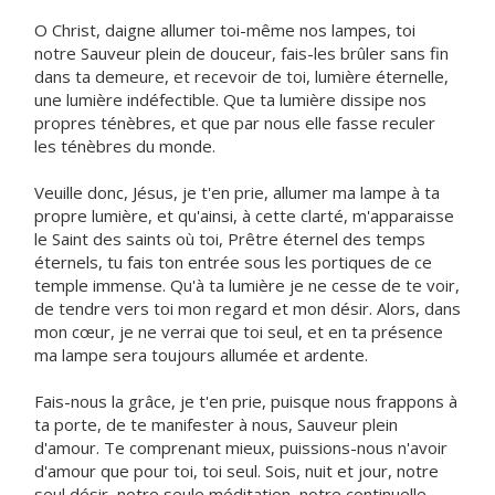
O Christ, daigne allumer toi-même nos lampes, toi
notre Sauveur plein de douceur, fais-les brûler sans fin
dans ta demeure, et recevoir de toi, lumière éternelle,
une lumière indéfectible. Que ta lumière dissipe nos
propres ténèbres, et que par nous elle fasse reculer
les ténèbres du monde.
Veuille donc, Jésus, je t'en prie, allumer ma lampe à ta
propre lumière, et qu'ainsi, à cette clarté, m'apparaisse
le Saint des saints où toi, Prêtre éternel des temps
éternels, tu fais ton entrée sous les portiques de ce
temple immense. Qu'à ta lumière je ne cesse de te voir,
de tendre vers toi mon regard et mon désir. Alors, dans
mon cœur, je ne verrai que toi seul, et en ta présence
ma lampe sera toujours allumée et ardente.
Fais-nous la grâce, je t'en prie, puisque nous frappons à
ta porte, de te manifester à nous, Sauveur plein
d'amour. Te comprenant mieux, puissions-nous n'avoir
d'amour que pour toi, toi seul. Sois, nuit et jour, notre
seul désir, notre seule méditation, notre continuelle