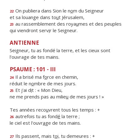
On publiera dans Sion le n
o
m du Seigneur
22
et sa louange dans to
u
t Jérusalem,
au rassemblement des roya
u
mes et des peuples
23
qui viendront serv
i
r le Seigneur.
ANTIENNE
Seigneur, tu as fondé la terre, et les cieux sont
l'ouvrage de tes mains.
PSAUME : 101 - III
Il a brisé ma f
o
rce en chemin,
24
réduit le n
o
mbre de mes jours.
Et j'ai d
i
t : « Mon Dieu,
25
ne me prends pas au milie
u
de mes jours ! »
Tes années reco
u
vrent tous les temps : +
autrefois tu as fond
é
la terre ;
26
le ciel est l'ouvr
a
ge de tes mains.
Ils passent, mais t
o
i, tu demeures : +
27