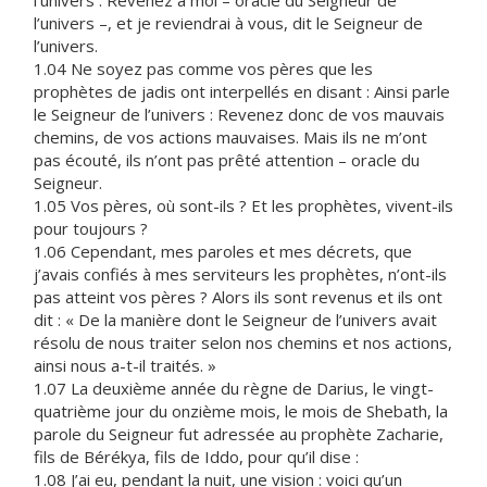
l’univers : Revenez à moi – oracle du Seigneur de
l’univers –, et je reviendrai à vous, dit le Seigneur de
l’univers.
1.04 Ne soyez pas comme vos pères que les
prophètes de jadis ont interpellés en disant : Ainsi parle
le Seigneur de l’univers : Revenez donc de vos mauvais
chemins, de vos actions mauvaises. Mais ils ne m’ont
pas écouté, ils n’ont pas prêté attention – oracle du
Seigneur.
1.05 Vos pères, où sont-ils ? Et les prophètes, vivent-ils
pour toujours ?
1.06 Cependant, mes paroles et mes décrets, que
j’avais confiés à mes serviteurs les prophètes, n’ont-ils
pas atteint vos pères ? Alors ils sont revenus et ils ont
dit : « De la manière dont le Seigneur de l’univers avait
résolu de nous traiter selon nos chemins et nos actions,
ainsi nous a-t-il traités. »
1.07 La deuxième année du règne de Darius, le vingt-
quatrième jour du onzième mois, le mois de Shebath, la
parole du Seigneur fut adressée au prophète Zacharie,
fils de Bérékya, fils de Iddo, pour qu’il dise :
1.08 J’ai eu, pendant la nuit, une vision : voici qu’un