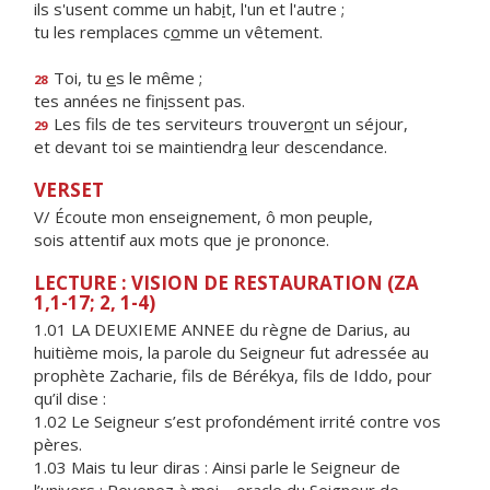
ils s'usent comme un hab
i
t, l'un et l'autre ;
tu les remplaces c
o
mme un vêtement.
Toi, tu
e
s le même ;
28
tes années ne fin
i
ssent pas.
Les fils de tes serviteurs trouver
o
nt un séjour,
29
et devant toi se maintiendr
a
leur descendance.
VERSET
V/ Écoute mon enseignement, ô mon peuple,
sois attentif aux mots que je prononce.
LECTURE : VISION DE RESTAURATION (ZA
1,1-17; 2, 1-4)
1.01 LA DEUXIEME ANNEE du règne de Darius, au
huitième mois, la parole du Seigneur fut adressée au
prophète Zacharie, fils de Bérékya, fils de Iddo, pour
qu’il dise :
1.02 Le Seigneur s’est profondément irrité contre vos
pères.
1.03 Mais tu leur diras : Ainsi parle le Seigneur de