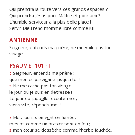
Qui prendra la route vers ces grands espaces ?
Qui prendra Jésus pour Maître et pour ami ?
L'humble serviteur a la plus belle place !
Servir Dieu rend l'homme libre comme lui.
ANTIENNE
Seigneur, entends ma prière, ne me voile pas ton
visage.
PSAUME : 101 - I
Seigneur, ent
e
nds ma prière :
2
que mon cri parvi
e
nne jusqu'à toi !
Ne me cache p
a
s ton visage
3
le jour où je su
i
s en détresse !
Le jour où j'app
e
lle, écoute-moi ;
viens v
i
te, réponds-moi !
Mes jours s'en v
o
nt en fumée,
4
mes os comme un brasi
e
r sont en feu ;
mon cœur se dessèche comme l'h
e
rbe fauchée,
5