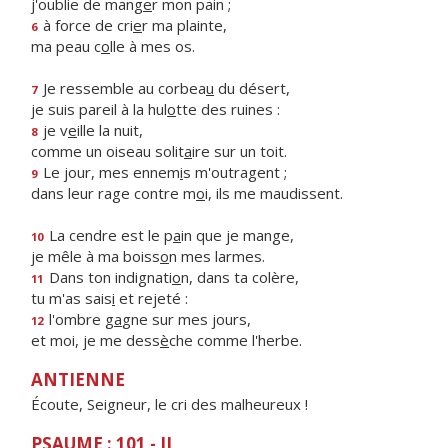
j'oublie de mang
e
r mon pain ;
à force de cri
e
r ma plainte,
6
ma peau c
o
lle à mes os.
Je ressemble au corbea
u
du désert,
7
je suis pareil à la hul
o
tte des ruines :
je v
e
ille la nuit,
8
comme un oiseau solit
a
ire sur un toit.
Le jour, mes ennem
i
s m'outragent ;
9
dans leur rage contre m
o
i, ils me maudissent.
La cendre est le p
a
in que je mange,
10
je mêle à ma boiss
o
n mes larmes.
Dans ton indignati
o
n, dans ta colère,
11
tu m'as sais
i
et rejeté :
l'ombre g
a
gne sur mes jours,
12
et moi, je me dess
è
che comme l'herbe.
ANTIENNE
Écoute, Seigneur, le cri des malheureux !
PSAUME : 101 - II