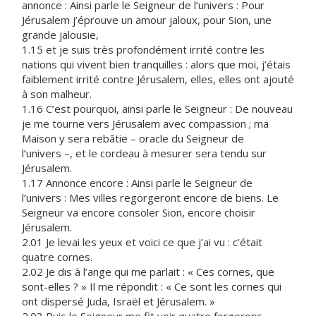
annonce : Ainsi parle le Seigneur de l’univers : Pour
Jérusalem j’éprouve un amour jaloux, pour Sion, une
grande jalousie,
1.15 et je suis très profondément irrité contre les
nations qui vivent bien tranquilles : alors que moi, j’étais
faiblement irrité contre Jérusalem, elles, elles ont ajouté
à son malheur.
1.16 C’est pourquoi, ainsi parle le Seigneur : De nouveau
je me tourne vers Jérusalem avec compassion ; ma
Maison y sera rebâtie – oracle du Seigneur de
l’univers –, et le cordeau à mesurer sera tendu sur
Jérusalem.
1.17 Annonce encore : Ainsi parle le Seigneur de
l’univers : Mes villes regorgeront encore de biens. Le
Seigneur va encore consoler Sion, encore choisir
Jérusalem.
2.01 Je levai les yeux et voici ce que j’ai vu : c’était
quatre cornes.
2.02 Je dis à l’ange qui me parlait : « Ces cornes, que
sont-elles ? » Il me répondit : « Ce sont les cornes qui
ont dispersé Juda, Israël et Jérusalem. »