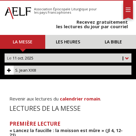
L'AELF
S'abonner
Association Épiscopale Liturgique
pour
les pays Francophones
Calendrier
Recevez gratuitement
Contact
les lectures du jour par courriel
LA MESSE
LES HEURES
LA BIBLE
Le
11 oct. 2025
|
S. Jean XXIII
Revenir aux lectures du
calendrier romain
.
LECTURES DE LA MESSE
PREMIÈRE LECTURE
« Lancez la faucille : la moisson est mûre » (Jl 4, 12-
21)