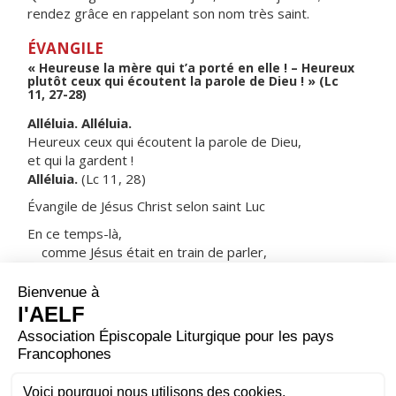
rendez grâce en rappelant son nom très saint.
ÉVANGILE
« Heureuse la mère qui t’a porté en elle ! – Heureux
plutôt ceux qui écoutent la parole de Dieu ! » (Lc
11, 27-28)
Alléluia. Alléluia.
Heureux ceux qui écoutent la parole de Dieu,
et qui la gardent !
Alléluia.
(Lc 11, 28)
Évangile de Jésus Christ selon saint Luc
En ce temps-là,
comme Jésus était en train de parler,
une femme éleva la voix au milieu de la foule
pour lui dire :
« Heureuse la mère qui t’a porté en elle,
et dont les seins t’ont nourri ! »
Alors Jésus lui déclara :
« Heureux plutôt ceux qui écoutent la parole de Dieu,
et qui la gardent ! »