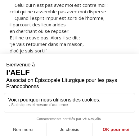
Celui qui n’est pas avec moi est contre moi ;
celui qui ne rassemble pas avec moi disperse.
Quand l’esprit impur est sorti de l’homme,
il parcourt des lieux arides
en cherchant où se reposer.
Et il ne trouve pas. Alors il se dit :
“Je vais retourner dans ma maison,
d’où je suis sorti.”
En arrivant, il la trouve balayée et bien rangée.
Alors il s’en va,
et il prend d’autres esprits encore plus mauvais que lui,
au nombre de sept ;
ils entrent et s’y installent.
Ainsi, l’état de cet homme-là
est pire à la fin qu’au début. »
– Acclamons la Parole de Dieu.