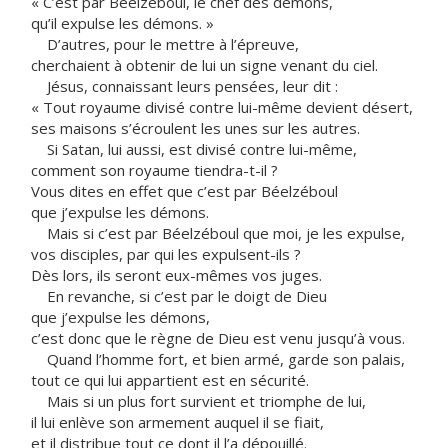
« C’est par Béelzéboul, le chef des démons,
qu’il expulse les démons. »
D’autres, pour le mettre à l’épreuve,
cherchaient à obtenir de lui un signe venant du ciel.
Jésus, connaissant leurs pensées, leur dit :
« Tout royaume divisé contre lui-même devient désert,
ses maisons s’écroulent les unes sur les autres.
Si Satan, lui aussi, est divisé contre lui-même,
comment son royaume tiendra-t-il ?
Vous dites en effet que c’est par Béelzéboul
que j’expulse les démons.
Mais si c’est par Béelzéboul que moi, je les expulse,
vos disciples, par qui les expulsent-ils ?
Dès lors, ils seront eux-mêmes vos juges.
En revanche, si c’est par le doigt de Dieu
que j’expulse les démons,
c’est donc que le règne de Dieu est venu jusqu’à vous.
Quand l’homme fort, et bien armé, garde son palais,
tout ce qui lui appartient est en sécurité.
Mais si un plus fort survient et triomphe de lui,
il lui enlève son armement auquel il se fiait,
et il distribue tout ce dont il l’a dépouillé.