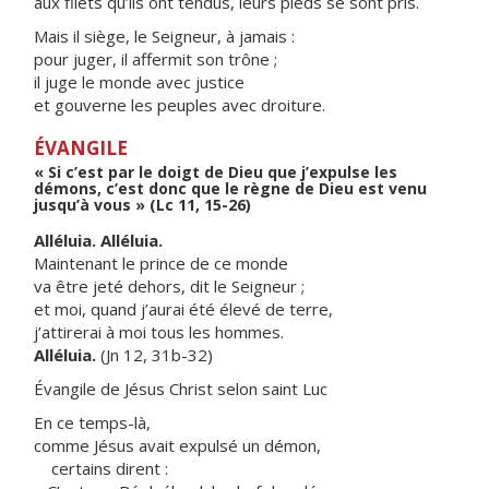
aux filets qu’ils ont tendus, leurs pieds se sont pris.
Mais il siège, le Seigneur, à jamais :
pour juger, il affermit son trône ;
il juge le monde avec justice
et gouverne les peuples avec droiture.
ÉVANGILE
« Si c’est par le doigt de Dieu que j’expulse les
démons, c’est donc que le règne de Dieu est venu
jusqu’à vous » (Lc 11, 15-26)
Alléluia. Alléluia.
Maintenant le prince de ce monde
va être jeté dehors, dit le Seigneur ;
et moi, quand j’aurai été élevé de terre,
j’attirerai à moi tous les hommes.
Alléluia.
(Jn 12, 31b-32)
Évangile de Jésus Christ selon saint Luc
En ce temps-là,
comme Jésus avait expulsé un démon,
certains dirent :