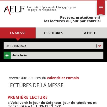
L'AELF
S'abonner
Association Épiscopale Liturgique
pour
les pays Francophones
Calendrier
Recevez gratuitement
Contact
les lectures du jour par courriel
LA MESSE
LES HEURES
LA BIBLE
Le
10 oct. 2025
|
de la férie
Revenir aux lectures du
calendrier romain
.
LECTURES DE LA MESSE
PREMIÈRE LECTURE
« Voici venir le jour du Seigneur, jour de ténèbres et
d’obscurité » (Jl 1, 13-15 ; 2, 1-2)