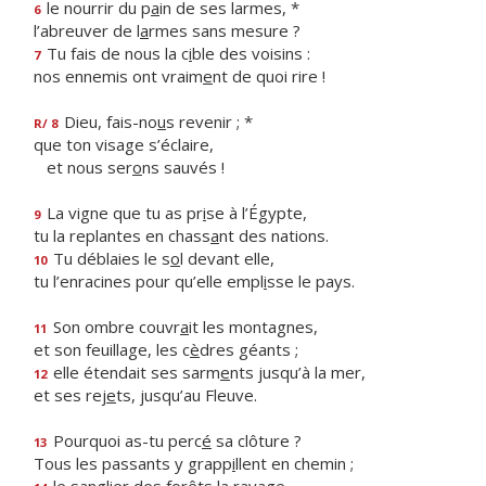
le nourrir du p
a
in de ses larmes, *
6
l’abreuver de l
a
rmes sans mesure ?
Tu fais de nous la c
i
ble des voisins :
7
nos ennemis ont vraim
e
nt de quoi rire !
Dieu, fais-no
u
s revenir ; *
R/ 8
que ton visage s’éclaire,
et nous ser
o
ns sauvés !
La vigne que tu as pr
i
se à l’Égypte,
9
tu la replantes en chass
a
nt des nations.
Tu déblaies le s
o
l devant elle,
10
tu l’enracines pour qu’elle empl
i
sse le pays.
Son ombre couvr
a
it les montagnes,
11
et son feuillage, les c
è
dres géants ;
elle étendait ses sarm
e
nts jusqu’à la mer,
12
et ses rej
e
ts, jusqu’au Fleuve.
Pourquoi as-tu perc
é
sa clôture ?
13
Tous les passants y grapp
i
llent en chemin ;