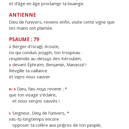
et d’âge en âge proclam
e
r ta louange.
ANTIENNE
Dieu de l’univers, reviens enfin, visite cette vigne que
tes mains ont plantée.
PSAUME : 79
Berger d’Isra
ë
l, écoute,
2
toi qui conduis Jos
e
ph, ton troupeau :
resplendis au-dess
u
s des Kéroubim,
devant Éphraïm, Benjam
i
n, Manassé !
3
Rév
e
ille ta vaillance
et vi
e
ns nous sauver.
Dieu, fais-no
u
s revenir ; *
R/ 4
que ton visage s’éclaire,
et nous ser
o
ns sauvés !
Seigneur, Die
u
de l’univers, *
5
vas-tu longtemps encore
opposer ta colère aux pri
è
res de ton peuple,