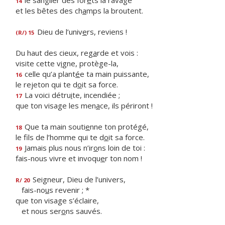
le sanglier des for
ê
ts la ravage
14
et les bêtes des ch
a
mps la broutent.
Dieu de l’univ
e
rs, reviens !
(R/) 15
Du haut des cieux, reg
a
rde et vois :
visite cette v
i
gne, protège-la,
celle qu’a plant
é
e ta main puissante,
16
le rejeton qui te d
o
it sa force.
La voici détru
i
te, incendiée ;
17
que ton visage les men
a
ce, ils périront !
Que ta main souti
e
nne ton protégé,
18
le fils de l’homme qui te d
o
it sa force.
Jamais plus nous n’ir
o
ns loin de toi :
19
fais-nous vivre et invoqu
e
r ton nom !
Seigneur, Dieu de l’univers,
R/ 20
fais-no
u
s revenir ; *
que ton visage s’éclaire,
et nous ser
o
ns sauvés.