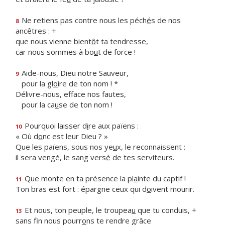
Ne retiens pas contre nous les péch
é
s de nos
8
ancêtres : +
que nous vienne bient
ô
t ta tendresse,
car nous sommes à bo
u
t de force !
Aide-nous, Dieu notre Sauveur,
9
pour la gl
o
ire de ton nom ! *
Délivre-nous, efface nos fautes,
pour la ca
u
se de ton nom !
Pourquoi laisser d
i
re aux païens :
10
« Où d
o
nc est leur Dieu ? »
Que les païens, sous nos ye
u
x, le reconnaissent :
il sera vengé, le sang vers
é
de tes serviteurs.
Que monte en ta présence la pl
a
inte du captif !
11
Ton bras est fort : épargne ceux qui d
o
ivent mourir.
Et nous, ton peuple, le troupea
u
que tu conduis, +
13
sans fin nous pourr
o
ns te rendre grâce