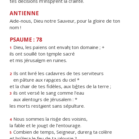
tes décisions m’insp
i
rent la crainte.
ANTIENNE
Aide-nous, Dieu notre Sauveur, pour la gloire de ton
nom !
PSAUME : 78
Dieu, les païens ont envah
i
ton domaine ; +
1
ils ont souillé ton t
e
mple sacré
et mis Jérusal
e
m en ruines.
Ils ont livré les cadavres de tes serviteurs
2
en pâture aux rap
a
ces du ciel *
et la chair de tes fidèles, aux b
ê
tes de la terre ;
ils ont versé le sang comme l’eau
3
aux alento
u
rs de Jérusalem : *
les morts rest
a
ient sans sépulture.
Nous sommes la ris
é
e des voisins,
4
la fable et le jou
e
t de l’entourage.
Combien de temps, Seigneur, durer
a
ta colère
5
et brûlera le fe
u
de ta jalousie ?