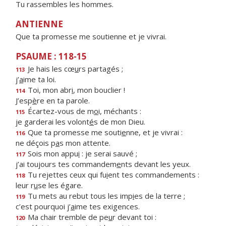
Tu rassembles les hommes.
ANTIENNE
Que ta promesse me soutienne et je vivrai.
PSAUME : 118-15
Je hais les cœ
u
rs partagés ;
113
j’
a
ime ta loi.
Toi, mon abr
i
, mon bouclier !
114
J’esp
è
re en ta parole.
Écartez-vous de m
o
i, méchants :
115
je garderai les volont
é
s de mon Dieu.
Que ta promesse me souti
e
nne, et je vivrai :
116
ne déçois p
a
s mon attente.
Sois mon appu
i
: je serai sauvé ;
117
j’ai toujours tes commandem
e
nts devant les yeux.
Tu rejettes ceux qui fu
i
ent tes commandements :
118
leur r
u
se les égare.
Tu mets au rebut tous les imp
i
es de la terre ;
119
c’est pourquoi j’
a
ime tes exigences.
Ma chair tremble de pe
u
r devant toi :
120