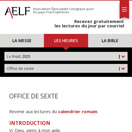
L'AELF
S'abonner
Association Épiscopale Liturgique
pour
les pays Francophones
Calendrier
Recevez gratuitement
Contact
les lectures du jour par courriel
LA MESSE
LES HEURES
LA BIBLE
Le
9 oct. 2025
|
Office de sexte
|
OFFICE DE SEXTE
Revenir aux lectures du
calendrier romain
.
INTRODUCTION
V/ Dieu, viens à mon aide,