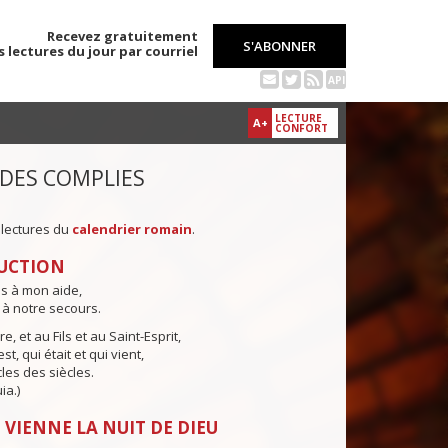
Recevez gratuitement
S'ABONNER
s lectures du jour par courriel
API
LECTURE
A+
CONFORT
 DES COMPLIES
 lectures du
calendrier romain
.
UCTION
ns à mon aide,
 à notre secours.
e, et au Fils et au Saint-Esprit,
st, qui était et qui vient,
cles des siècles.
ia.)
 VIENNE LA NUIT DE DIEU