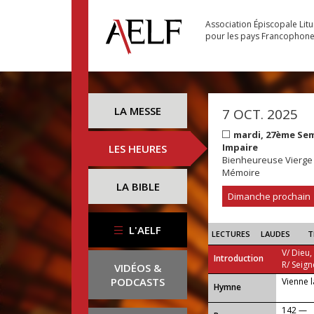
Association Épiscopale Lit
pour les pays Francophon
LA MESSE
7 OCT. 2025
mardi, 27ème Se
Impaire
LES HEURES
Bienheureuse Vierge
Mémoire
LA BIBLE
Dimanche prochain
L'AELF
LECTURES
LAUDES
T
V/ Dieu,
Introduction
R/ Seign
VIDÉOS &
PODCASTS
Vienne l
...
Hymne
142 —