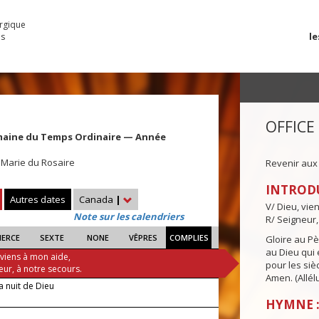
urgique
le
es
OFFICE
maine du Temps Ordinaire — Année
 Marie du Rosaire
Revenir aux
INTROD
Autres dates
Canada
|
V/ Dieu, vie
Note sur les calendriers
R/ Seigneur,
IERCE
SEXTE
NONE
VÊPRES
COMPLIES
Gloire au Pèr
au Dieu qui e
 viens à mon aide,
pour les siè
eur, à notre secours.
Amen. (Allélu
a nuit de Dieu
HYMNE :