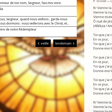
P. Griolet — 
onneur de ton nom, Seigneur, fais-moi vivre.
R/ Vienne la
-9a
Vienne la n
Vienne toute
ous, Seigneur, quand nous veillons ; garde-nous
Ô nuit de Jés
us dormons : nous veillerons avec le Christ, et...
(Alléluia ! Am
Mère de notre Rédempteur
Toi que j'ai
En ce jour,
veille
lendemain
Toi que j'ai 
Donne-moi le
Toi que j'ai 
En ce jour,
Toi que j'ai p
Donne-moi le
Toi que j'ai 
En ce jour,
Toi que j'ai 
Donne-moi le
R/ Vienne la
Vienne la n
Vienne toute