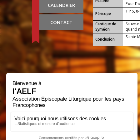
Psaume
Pour l’h
CALENDRIER
1 P 5, 8
Péricope
CONTACT
Cantique de
Sauve-n
Syméon
quand no
Sainte 
Conclusion