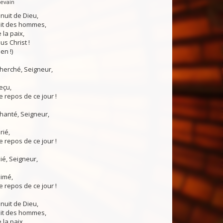
Levain
 nuit de Dieu,
uit des hommes,
 la paix,
us Christ !
en !)
 cherché, Seigneur,
reçu,
 repos de ce jour !
chanté, Seigneur,
rié,
 repos de ce jour !
nié, Seigneur,
aimé,
 repos de ce jour !
 nuit de Dieu,
uit des hommes,
 la paix,